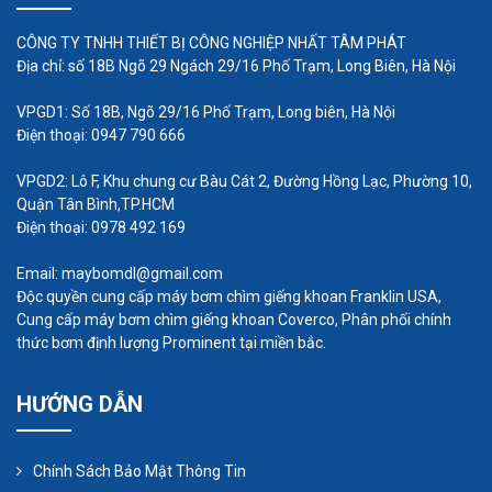
3. Dịch vụ hậu mãi tận tâm:
CÔNG TY TNHH THIẾT BỊ CÔNG NGHIỆP NHẤT TÂM PHÁT
Tâm Nhất Phát không chỉ cung cấp các sản phẩm
Địa chỉ: số 18B Ngõ 29 Ngách 29/16 Phố Trạm, Long Biên, Hà Nội
bơm bùn trục vít chất lượng, mà còn chú trọng
VPGD1: Số 18B, Ngõ 29/16 Phố Trạm, Long biên, Hà Nội
đến dịch vụ hậu mãi tận tâm. Khách hàng sẽ được
Điện thoại: 0947 790 666
hỗ trợ trong quá trình lắp đặt, vận hành và bảo trì
VPGD2: Lô F, Khu chung cư Bàu Cát 2, Đường Hồng Lạc, Phường 10,
bơm bùn trục vít để đảm bảo hoạt động ổn định
Quận Tân Bình,TP.HCM
và hiệu quả.
Điện thoại: 0978 492 169
4. Giải pháp tùy chỉnh:
Email: maybomdl@gmail.com
Tâm Nhất Phát hiểu rằng mỗi khách hàng có yêu
Độc quyền cung cấp máy bơm chìm giếng khoan Franklin USA,
Cung cấp máy bơm chìm giếng khoan Coverco, Phân phối chính
cầu và ứng dụng riêng biệt, vì vậy họ cung cấp các
thức bơm định lượng Prominent tại miền bắc.
giải pháp tùy chỉnh cho bơm bùn trục vít. Khách
hàng có thể yên tâm lựa chọn các thông số kỹ
HƯỚNG DẪN
thuật, kích thước và tính năng để phù hợp với yêu
cầu cụ thể của dự án hay hệ thống của họ.
Chính Sách Bảo Mật Thông Tin
5. Cam kết uy tín: