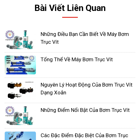
1. Sản phẩm chất lượng cao:
Bài Viết Liên Quan
Tâm Nhất Phát cam kết mang đến cho khách
hàng những sản phẩm bơm bùn trục vít chất
lượng cao, được chọn lọc từ các nhà sản xuất
Những Điều Bạn Cần Biết Về Máy Bơm
hàng đầu. Các bơm bùn trục vít tại Tâm Nhất Phát
Trục Vít
đáp ứng các tiêu chuẩn chất lượng nghiêm ngặt
và được kiểm tra kỹ lưỡng trước khi đưa ra thị
Tổng Thể Về Máy Bơm Trục Vít
trường, đảm bảo hiệu suất vượt trội và độ bền lâu
dài.
Nguyên Lý Hoạt Động Của Bơm Trục Vít
Dạng Xoắn
Những Điểm Nổi Bật Của Bơm Trục Vít
Các Đặc Điểm Đặc Biệt Của Bơm Trục