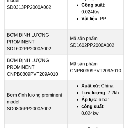
model:
Công suất:
SD0313PP2000A002
0.024Kw
Vật liệu:
PP
BƠM ĐỊNH LƯỢNG
Mã sản phẩm:
PROMINENT
SD1602PP2000A002
SD1602PP2000A002
BƠM ĐỊNH LƯỢNG
Mã sản phẩm:
PROMINENT
CNPB0309PVT209A010
CNPB0309PVT209A010
Xuất xứ:
China
Lưu lượng:
7.2l/h
Bơm định lượng prominent
Áp lực:
6 bar
model:
công suất:
SD0806PP2000A002
0.024kw