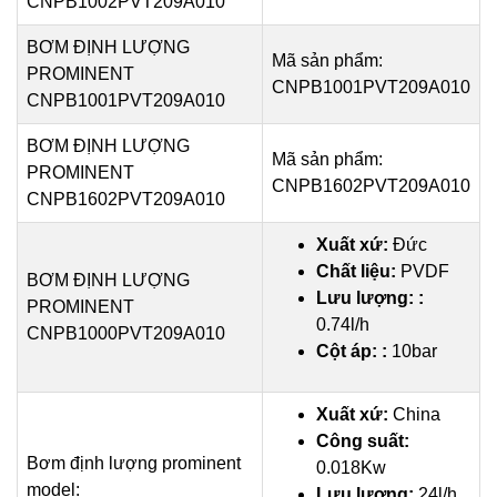
CNPB1002PVT209A010
BƠM ĐỊNH LƯỢNG
Mã sản phẩm:
PROMINENT
CNPB1001PVT209A010
CNPB1001PVT209A010
BƠM ĐỊNH LƯỢNG
Mã sản phẩm:
PROMINENT
CNPB1602PVT209A010
CNPB1602PVT209A010
Xuất xứ:
Đức
Chất liệu:
PVDF
BƠM ĐỊNH LƯỢNG
Lưu lượng: :
PROMINENT
0.74l/h
CNPB1000PVT209A010
Cột áp: :
10bar
Xuất xứ:
China
Công suất:
Bơm định lượng prominent
0.018Kw
model:
Lưu lượng:
24l/h