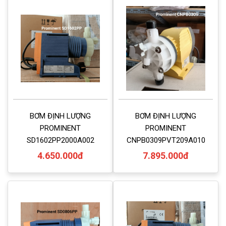
BƠM ĐỊNH LƯỢNG
BƠM ĐỊNH LƯỢNG
PROMINENT
PROMINENT
SD1602PP2000A002
CNPB0309PVT209A010
4.650.000đ
7.895.000đ