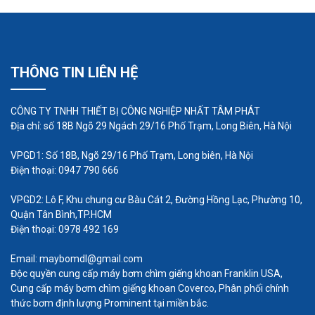
Phù hợp với yêu cầu vận hành liên tục
Máy bơm định lượng màng điện tử bơm được
nhiều loại hóa chất, có thiết kế xả khí
THÔNG TIN LIÊN HỆ
CÔNG TY TNHH THIẾT BỊ CÔNG NGHIỆP NHẤT TÂM PHÁT
Địa chỉ: số 18B Ngõ 29 Ngách 29/16 Phố Trạm, Long Biên, Hà Nội
VPGD1: Số 18B, Ngõ 29/16 Phố Trạm, Long biên, Hà Nội
Điện thoại: 0947 790 666
VPGD2: Lô F, Khu chung cư Bàu Cát 2, Đường Hồng Lạc, Phường 10,
Quận Tân Bình,TP.HCM
Điện thoại: 0978 492 169
Email: maybomdl@gmail.com
Độc quyền cung cấp máy bơm chìm giếng khoan Franklin USA,
Ưu điểm vượt trội máy bơm định
Cung cấp máy bơm chìm giếng khoan Coverco, Phân phối chính
lượng hóa chất Prominent
thức bơm định lượng Prominent tại miền bắc.