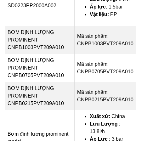
SD0223PP2000A002
Áp lực:
1.5bar
Vật liệu:
PP
BƠM ĐỊNH LƯỢNG
Mã sản phẩm:
PROMINENT
CNPB1003PVT209A010
CNPB1003PVT209A010
BƠM ĐỊNH LƯỢNG
Mã sản phẩm:
PROMINENT
CNPB0705PVT209A010
CNPB0705PVT209A010
BƠM ĐỊNH LƯỢNG
Mã sản phẩm:
PROMINENT
CNPB0215PVT209A010
CNPB0215PVT209A010
Xuất xứ:
China
Lưu Lượng :
13.8l/h
Bơm định lượng prominent
Áp Lực :
3 bar