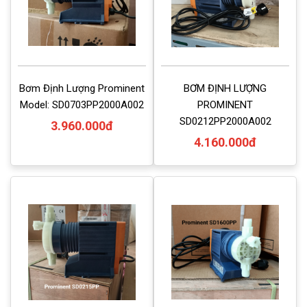
Bơm Định Lượng Prominent
BƠM ĐỊNH LƯỢNG
Model: SD0703PP2000A002
PROMINENT
SD0212PP2000A002
3.960.000đ
4.160.000đ