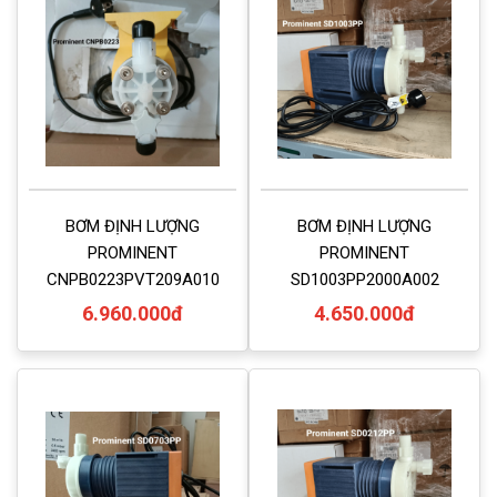
BƠM ĐỊNH LƯỢNG
BƠM ĐỊNH LƯỢNG
PROMINENT
PROMINENT
CNPB0223PVT209A010
SD1003PP2000A002
6.960.000đ
4.650.000đ