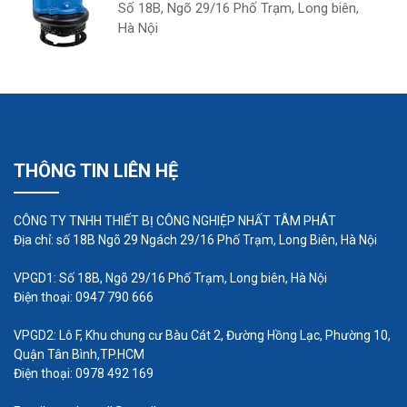
2. Vỏ bơm :
Số 18B, Ngõ 29/16 Phố Trạm, Long biên,
Hà Nội
Vỏ bơm và bánh công tác được lắp với nhau
để tạo ra lưu lượng tốt nhất và thay đổi năng
lượng có thể xoắn ốc, nửa xoắn ốc và đồng
tâm.
THÔNG TIN LIÊN HỆ
3. Bộ chống mài mòn :
CÔNG TY TNHH THIẾT BỊ CÔNG NGHIỆP NHẤT TÂM PHÁT
Địa chỉ: số 18B Ngõ 29 Ngách 29/16 Phố Trạm, Long Biên, Hà Nội
VPGD1: Số 18B, Ngõ 29/16 Phố Trạm, Long biên, Hà Nội
Bánh công tác và mặt trong của vỏ bơm luôn
Điện thoại: 0947 790 666
chịu áp lực xoáy của bùn vì vậy phải được
VPGD2: Lô F, Khu chung cư Bàu Cát 2, Đường Hồng Lạc, Phường 10,
bảo vệ chống mài mòn.
Quận Tân Bình,TP.HCM
Điện thoại: 0978 492 169
4. Những kim loại được sử dụng để thiết kế bơm