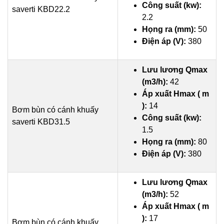
Công suất (kw):
saverti KBD22.2
2.2
Họng ra (mm):
50
Điện áp (V):
380
Lưu lương Qmax
(m3/h):
42
Áp xuất Hmax ( m
):
14
Bơm bùn có cánh khuấy
Công suất (kw):
saverti KBD31.5
1.5
Họng ra (mm):
80
Điện áp (V):
380
Lưu lương Qmax
(m3/h):
52
Áp xuất Hmax ( m
):
17
Bơm bùn có cánh khuấy