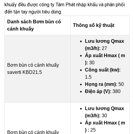
khuấy đều được công ty Tâm Phát nhập khẩu và phân phối
đến tận tay người tiêu dùng.
Danh sách Bơm bùn có
Thông số kỹ thuật
cánh khuấy
Lưu lương Qmax
(m3/h):
27
Áp xuất Hmax ( m
):
30
Bơm bùn có cánh khuấy
Công suất (kw):
saverti KBD21.5
1.5
Họng ra (mm):
50
Điện áp (V):
380
Lưu lương Qmax
(m3/h):
30
Áp xuất Hmax ( m
) :
25
Bơm bùn có cánh khuấy