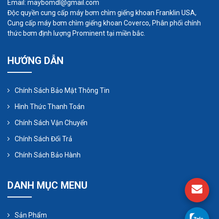
như :
Email: maybomdl@gmail.com
Độc quyền cung cấp máy bơm chìm giếng khoan Franklin USA,
Cung cấp máy bơm chìm giếng khoan Coverco, Phân phối chính
thức bơm định lượng Prominent tại miền bắc.
Sắt Crom chịu mài mòn với độ cứng là
650BHN, được sử dụng trong môi trường có
HƯỚNG DẪN
độ PH khoảng 2.5 .
MetaChrome là chất liệu chuẩn cho hầu hết
Chính Sách Bảo Mật Thông Tin
các loại bơm.
Hình Thức Thanh Toán
Thép Mangan với độ cứng tới 350 BHN chủ
Chính Sách Vận Chuyển
yếu dùng cho máy bơm trong quá trình nạo
Chính Sách Đổi Trả
vét ao hồ, kênh rạch,...
Chính Sách Bảo Hành
5. Goăng :
DANH MỤC MENU
Bơm trục ngang : chỗ rò rỉ bùn (cổng hút bị
Sản Phẩm