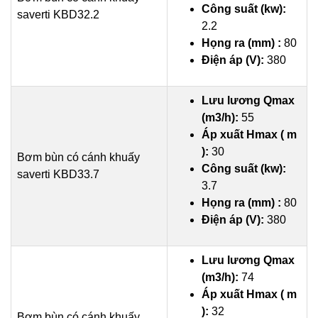
Công suất (kw):
saverti KBD32.2
2.2
Họng ra (mm) :
80
Điện áp (V):
380
Lưu lương Qmax
(m3/h):
55
Áp xuất Hmax ( m
):
30
Bơm bùn có cánh khuấy
Công suất (kw):
saverti KBD33.7
3.7
Họng ra (mm) :
80
Điện áp (V):
380
Lưu lương Qmax
(m3/h):
74
Áp xuất Hmax ( m
):
32
Bơm bùn có cánh khuấy