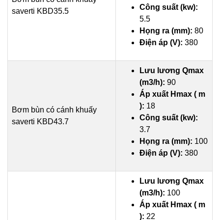
Công suất (kw):
saverti KBD35.5
5.5
Họng ra (mm):
80
Điện áp (V):
380
Lưu lương Qmax
(m3/h):
90
Áp xuất Hmax ( m
):
18
Bơm bùn có cánh khuấy
Công suất (kw):
saverti KBD43.7
3.7
Họng ra (mm):
100
Điện áp (V):
380
Lưu lương Qmax
(m3/h):
100
Áp xuất Hmax ( m
):
22