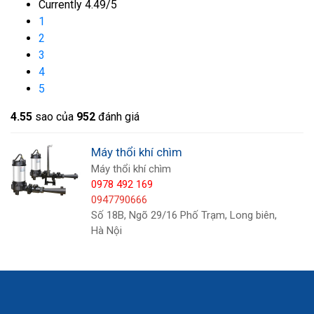
Currently 4.49/5
1
2
3
4
5
4.5
5
sao của
952
đánh giá
Máy thổi khí chìm
Máy thổi khí chìm
0978 492 169
0947790666
Số 18B, Ngõ 29/16 Phố Trạm, Long biên,
Hà Nội