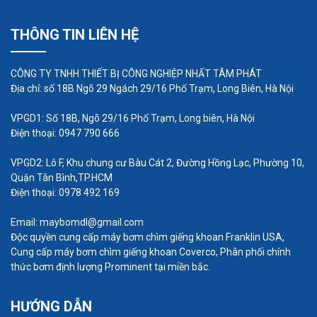
THÔNG TIN LIÊN HỆ
CÔNG TY TNHH THIẾT BỊ CÔNG NGHIỆP NHẤT TÂM PHÁT
Địa chỉ: số 18B Ngõ 29 Ngách 29/16 Phố Trạm, Long Biên, Hà Nội
VPGD1: Số 18B, Ngõ 29/16 Phố Trạm, Long biên, Hà Nội
Điện thoại: 0947 790 666
VPGD2: Lô F, Khu chung cư Bàu Cát 2, Đường Hồng Lạc, Phường 10,
Quận Tân Bình,TP.HCM
Điện thoại: 0978 492 169
Email: maybomdl@gmail.com
Độc quyền cung cấp máy bơm chìm giếng khoan Franklin USA,
Cung cấp máy bơm chìm giếng khoan Coverco, Phân phối chính
thức bơm định lượng Prominent tại miền bắc.
Ngành hóa chất và dược phẩm:
Máy bơm trục vít
HƯỚNG DẪN
được sử dụng trong việc chuyển động các chất