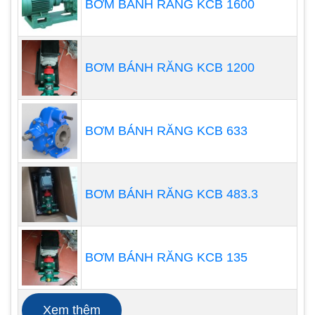
BƠM BÁNH RĂNG KCB 1600
BƠM BÁNH RĂNG KCB 1200
BƠM BÁNH RĂNG KCB 633
Hoạt động êm và ít rung động:
So với một số loại
bơm khác, bơm trục vít thường hoạt động êm và ít
BƠM BÁNH RĂNG KCB 483.3
gây rung động. Điều này làm cho chúng phù hợp
cho các ứng dụng yêu cầu môi trường làm việc
yên tĩnh hoặc cần giảm tiếng ồn.
BƠM BÁNH RĂNG KCB 135
Khả năng vận chuyển chất lỏng chứa các hạt rắn
nhỏ:
Với cấu trúc trục vít, bơm trục vít có thể xử lý
Xem thêm