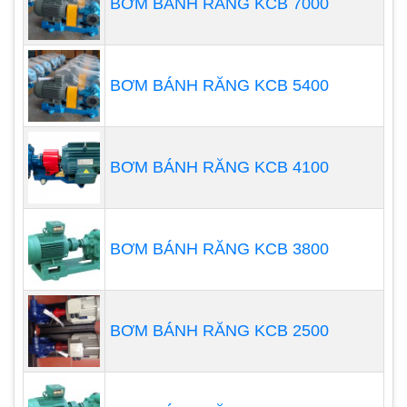
BƠM BÁNH RĂNG KCB 7000
Bơm trục vít thường được sử dụng để vận chuyển
chất lỏng có độ nhớt cao, bởi vì cơ chế trục vít của
chúng cho phép chất lỏng chuyển động một cách
BƠM BÁNH RĂNG KCB 5400
mạnh mẽ và hiệu quả, ngay cả khi chất lỏng có độ
nhớt cao.
Áp suất và lưu lượng ổn định
: Bơm trục vít thường
BƠM BÁNH RĂNG KCB 4100
có khả năng tạo ra áp suất và lưu lượng ổn định ở
các mức độ cao, giúp đảm bảo hiệu suất vận hành
ổn định trong nhiều ứng dụng khác nhau.
BƠM BÁNH RĂNG KCB 3800
BƠM BÁNH RĂNG KCB 2500