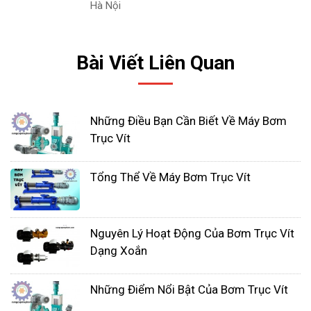
Hà Nội
Bài Viết Liên Quan
Những Điều Bạn Cần Biết Về Máy Bơm
Trục Vít
Ứng dụng máy bơm trục vít
Tổng Thể Về Máy Bơm Trục Vít
Máy bơm trục vít được sử dụng trong nhiều lĩnh
vực và ứng dụng khác nhau do các đặc tính và khả
Nguyên Lý Hoạt Động Của Bơm Trục Vít
năng của nó. Dưới đây là một số ứng dụng phổ
Dạng Xoắn
biến của máy bơm trục vít:
Cung cấp nước và xử lý nước:
Bơm trục vít thường
Những Điểm Nổi Bật Của Bơm Trục Vít
được sử dụng trong các hệ thống cung cấp nước