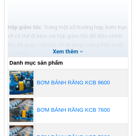
Hộp giảm tốc
: Trong một số trường hợp, bơm trục
vít có thể đi kèm với hộp giảm tốc để điều chỉnh
tốc độ quay của trục vít và tăng cường hiệu suất
Xem thêm
của bơm.
Danh mục sản phẩm
Phớt
: Phớt thường được làm bằng cao su hoặc vật
liệu chịu hóa chất.
BƠM BÁNH RĂNG KCB 9600
Các Đặc Điểm Đặc Biệt Của Bơm
Trục Vít
Bơm trục vít có một số đặc điểm đặc biệt so với
BƠM BÁNH RĂNG KCB 7600
các loại bơm khác, bao gồm:
Khả năng vận chuyển chất lỏng có độ nhớt cao: