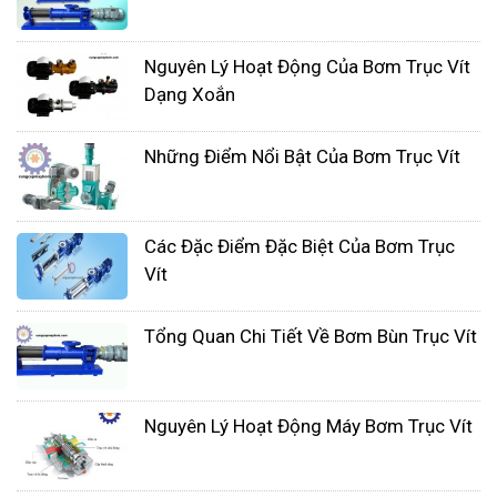
Những Điều Bạn Cần Biết Về
Máy Bơm Trục Vít
Nguyên Lý Hoạt Động Của Bơm Trục Vít
Dạng Xoắn
Dưới đây là một số điều bạn cần biết về máy bơm
trục vít:
Những Điểm Nổi Bật Của Bơm Trục Vít
Nguyên lý hoạt động:
Máy bơm trục vít hoạt động
dựa trên nguyên lý của trục vít quay trong ống để
Các Đặc Điểm Đặc Biệt Của Bơm Trục
tạo ra áp suất và đẩy chất lỏng đi qua. Trục vít có
Vít
hình dạng xoắn ốc và xoay trong ống để di chuyển
chất lỏng từ một điểm đến điểm khác.
Tổng Quan Chi Tiết Về Bơm Bùn Trục Vít
Ưu điểm:
Máy bơm trục vít có thể làm việc với
chất lỏng có độ nhớt cao mà các loại bơm khác có
Nguyên Lý Hoạt Động Máy Bơm Trục Vít
thể gặp khó khăn. Chúng cũng cung cấp dòng
chảy ổn định và liên tục, ít gây tiếng ồn và rung