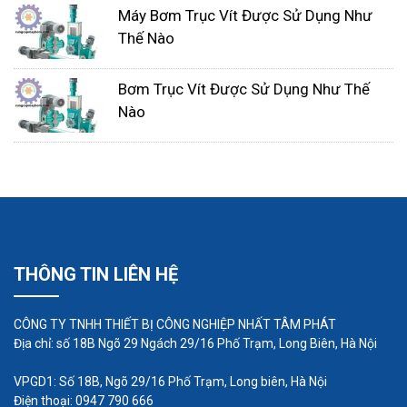
động, và thường đòi hỏi ít bảo dưỡng hơn so với
Máy Bơm Trục Vít Được Sử Dụng Như
một số loại bơm khác.
Thế Nào
Ứng dụng:
Máy bơm trục vít thường được sử dụng
Bơm Trục Vít Được Sử Dụng Như Thế
trong các ứng dụng công nghiệp như hệ thống
Nào
cung cấp nước, hệ thống làm mát, ngành dầu khí,
và các ứng dụng trong lĩnh vực hóa chất và thực
phẩm.
THÔNG TIN LIÊN HỆ
CÔNG TY TNHH THIẾT BỊ CÔNG NGHIỆP NHẤT TÂM PHÁT
Địa chỉ: số 18B Ngõ 29 Ngách 29/16 Phố Trạm, Long Biên, Hà Nội
VPGD1: Số 18B, Ngõ 29/16 Phố Trạm, Long biên, Hà Nội
Điện thoại: 0947 790 666