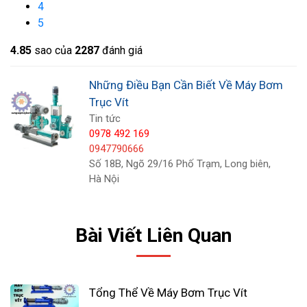
4
đổi tùy thuộc vào mục đích sử dụng và loại ứng
5
dụng.
4.8
5
sao của
2287
đánh giá
Những Điều Bạn Cần Biết Về Máy Bơm
Trục Vít
Tin tức
0978 492 169
0947790666
Số 18B, Ngõ 29/16 Phố Trạm, Long biên,
Hà Nội
Bài Viết Liên Quan
Tổng Thể Về Máy Bơm Trục Vít