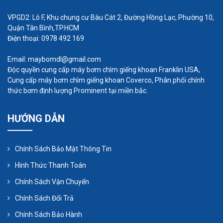
VPGD2: Lô F, Khu chung cư Bàu Cát 2, Đường Hồng Lạc, Phường 10,
Quận Tân Bình,TP.HCM
Điện thoại: 0978 492 169
Email: maybomdl@gmail.com
Độc quyền cung cấp máy bơm chìm giếng khoan Franklin USA,
Cung cấp máy bơm chìm giếng khoan Coverco, Phân phối chính
thức bơm định lượng Prominent tại miền bắc.
Loại máy bơm:
Có nhiều loại máy bơm trục vít,
bao gồm máy bơm trục vít đơn, máy bơm trục vít
HƯỚNG DẪN
hai chiều, và máy bơm trục vít ba chiều. Mỗi loại có
ưu nhược điểm và ứng dụng riêng.
Chính Sách Bảo Mật Thông Tin
Hình Thức Thanh Toán
Bảo dưỡng:
Bảo dưỡng định kỳ là quan trọng để
máy bơm trục vít hoạt động hiệu quả và đảm bảo
Chính Sách Vận Chuyển
tuổi thọ của máy. Việc kiểm tra và thay thế các bộ
Chính Sách Đổi Trả
phận hao mòn đúng cách là một phần quan trọng
Chính Sách Bảo Hành