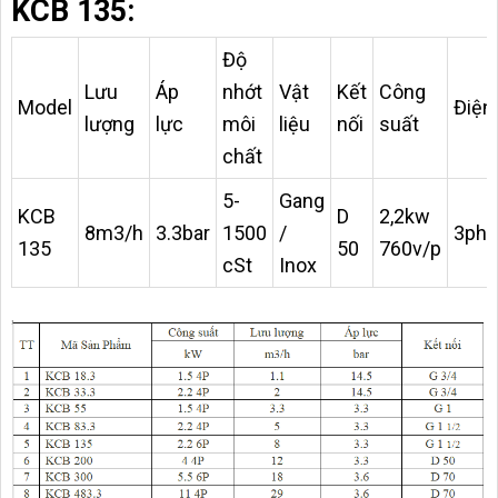
KCB 135:
Độ
Lưu
Áp
nhớt
Vật
Kết
Công
Model
Điện
lượng
lực
môi
liệu
nối
suất
chất
5-
Gang
KCB
D
2,2kw
8m3/h
3.3bar
1500
/
3pha
135
50
760v/p
cSt
Inox