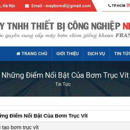
0
, Hà Nội
Email - maybomdl@gmail.com
TP.HCM
TRANG CHỦ
GIỚI THIỆU
DỊCH VỤ
TIN TỨ
Những Điểm Nổi Bật Của Bơm Trục Vít
Tin Tức
ng Điểm Nổi Bật Của Bơm Trục Vít
 tạo bơm trục vít