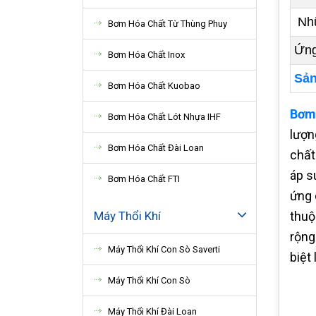
Nhữ
Bơm Hóa Chất Từ Thùng Phuy
Ứng
Bơm Hóa Chất Inox
Sản
Bơm Hóa Chất Kuobao
Bơm 
Bơm Hóa Chất Lót Nhựa IHF
lượn
Bơm Hóa Chất Đài Loan
chất
áp s
Bơm Hóa Chất FTI
ứng 
Máy Thổi Khí
thuộ
rộng
Máy Thổi Khí Con Sò Saverti
biệt
Máy Thổi Khí Con Sò
Máy Thổi Khí Đài Loan