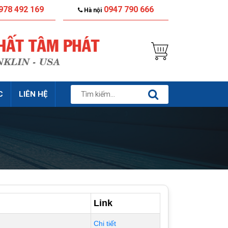
978 492 169
0947 790 666
Hà nội
C
LIÊN HỆ
Link
Chi tiết