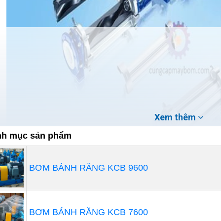
Xem thêm
h mục sản phẩm
BƠM BÁNH RĂNG KCB 9600
 đai:
Vành đai chịu lực giữa trục vít và thùng bơm, giúp 
BƠM BÁNH RĂNG KCB 7600