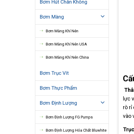
Bơm Hút Chân Không
Bơm Màng
Bơm Màng Khí Nén
Bơm Màng Khí Nén USA
Bơm Màng Khí Nén China
Bơm Trục Vít
Cấu
Bơm Thực Phẩm
Thâ
lực 
Bơm Định Lượng
rò r
vào 
Bơm Định Lượng FG Pumps
Trục
Bơm Định Lượng Hóa Chất Bluwhite