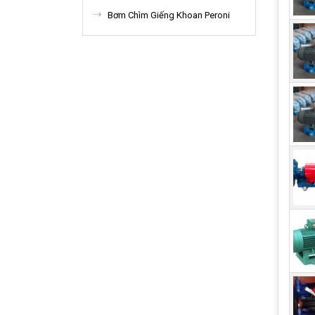
sát.
Bơm Chìm Giếng Khoan Peroni
Van 
bơm.
bơm
Bộ 
bơm
Cấu 
số b
cao 