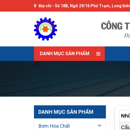
Địa chỉ -
Số 18B, Ngõ 29/16 Phố Trạm, Long biên
DANH MỤC SẢN PHẨM
DANH MỤC SẢN PHẨM
Nhữ
Bơm Hóa Chất
Cấu