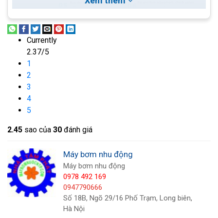
Xem thêm
Currently
2.37/5
1
2
3
4
5
Chi tiết sản phẩm máy bơm ống
2.4
5
sao của
30
đánh giá
Dưới đây là hình ảnh thể hiện rõ nhất thông số của
Máy bơm nhu động
sản phẩm. Bạn có thể tham khảo.
Máy bơm nhu động
0978 492 169
0947790666
Số 18B, Ngõ 29/16 Phố Trạm, Long biên,
Hà Nội