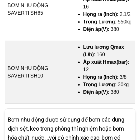
BƠM NHU ĐỘNG
16
SAVERTI SH65
Họng ra (Inch):
2.1/2
Trọng Lượng:
550kg
Điện áp(V):
380
Lưu lương Qmax
(L/h):
160
Áp xuất Hmax(bar):
BƠM NHU ĐỘNG
12
SAVERTI SH10
Họng ra (Inch):
3/8
Trọng Lượng:
30kg
Điện áp(V):
380
Bơm nhu động được sử dụng để bơm các dung
dịch sệt, keo trong phòng thí nghiệm hoặc bơm
hóa chất, nước,...với độ chính xác cao, bơm có