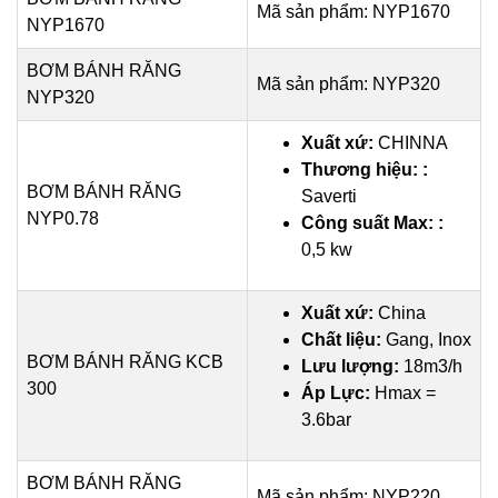
Mã sản phẩm: NYP1670
NYP1670
BƠM BÁNH RĂNG
Mã sản phẩm: NYP320
NYP320
Xuất xứ:
CHINNA
Thương hiệu: :
BƠM BÁNH RĂNG
Saverti
NYP0.78
Công suất Max: :
0,5 kw
Xuất xứ:
China
Chất liệu:
Gang, Inox
BƠM BÁNH RĂNG KCB
Lưu lượng:
18m3/h
300
Áp Lực:
Hmax =
3.6bar
BƠM BÁNH RĂNG
Mã sản phẩm: NYP220