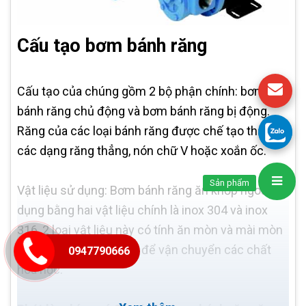
Cấu tạo bơm bánh răng
Cấu tạo của chúng gồm 2 bộ phận chính: bơm
bánh răng chủ động và bơm bánh răng bị động.
Răng của các loại bánh răng được chế tạo thành
các dạng răng thẳng, nón chữ V hoặc xoắn ốc.
Sản phẩm
Vật liệu sử dụng: Bơm bánh răng ăn khớp ngoài sử
dụng bằng hai vật liệu chính là inox 304 và inox
316, 2 loại vật liệu này có tính ăn mòn và mài mòn
cao nên được sử dụng để vận chuyển các chất
0947790666
hóa học.