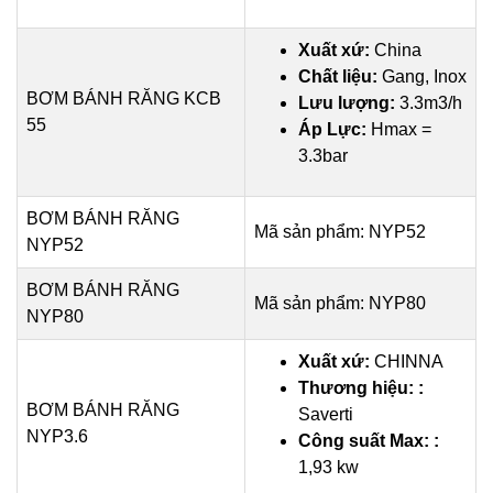
Xuất xứ:
China
Chất liệu:
Gang, Inox
BƠM BÁNH RĂNG KCB
Lưu lượng:
3.3m3/h
55
Áp Lực:
Hmax =
3.3bar
BƠM BÁNH RĂNG
Mã sản phẩm: NYP52
NYP52
BƠM BÁNH RĂNG
Mã sản phẩm: NYP80
NYP80
Xuất xứ:
CHINNA
Thương hiệu: :
BƠM BÁNH RĂNG
Saverti
NYP3.6
Công suất Max: :
1,93 kw