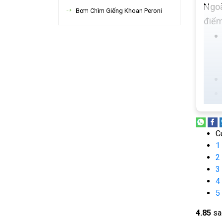
Ngoà
Bơm Chìm Giếng Khoan Peroni
điểm
C
1
2
3
4
5
4.8
5
sa