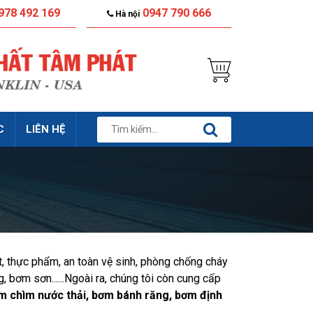
978 492 169
0947 790 666
Hà nội
C
LIÊN HỆ
, thực phẩm, an toàn vệ sinh, phòng chống cháy
bơm sơn......Ngoài ra, chúng tôi còn cung cấp
m chìm nước thải, bơm bánh răng, bơm định