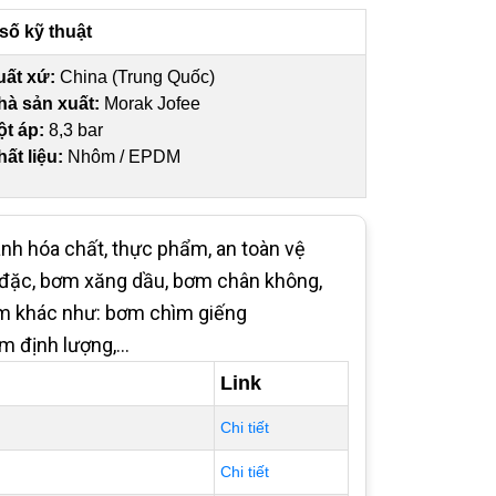
số kỹ thuật
uất xứ:
China (Trung Quốc)
hà sản xuất:
Morak Jofee
ột áp:
8,3 bar
ất liệu:
Nhôm / EPDM
nh hóa chất, thực phẩm, an toàn vệ
 đặc, bơm xăng dầu, bơm chân không,
bơm khác như: bơm chìm giếng
m định lượng,...
Link
Chi tiết
Chi tiết