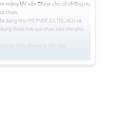
, bơm màng khí nén China còn có những ưu
ựa chọn:
đa dạng như PP, PVDF, ECTFE, ALU và
 dụng thoải mái lựa chọn sao cho phù
ng ổn định, không lo dồn dập
n toàn, hiệu quả
ắc nghiệt hay nhiệt độ cao