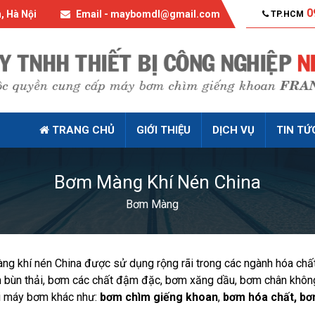
0
, Hà Nội
Email - maybomdl@gmail.com
TP.HCM
TRANG CHỦ
GIỚI THIỆU
DỊCH VỤ
TIN TỨ
Bơm Màng Khí Nén China
Bơm Màng
g khí nén China được sử dụng rộng rãi trong các ngành hóa chất
 bùn thải, bơm các chất đậm đặc, bơm xăng dầu, bơm chân không, 
i máy bơm khác như:
bơm chìm giếng khoan
,
bơm hóa chất, bơ
.