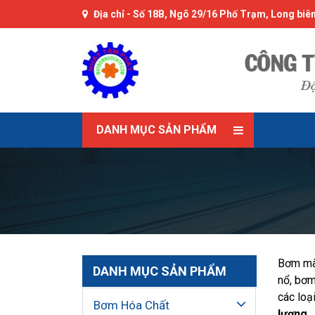
Địa chỉ -
Số 18B, Ngõ 29/16 Phố Trạm, Long biên
DANH MỤC SẢN PHẨM
Bơm màn
DANH MỤC SẢN PHẨM
nổ, bơm
các loạ
Bơm Hóa Chất
lượng,..