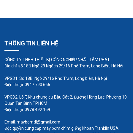
trục vít quay, các vít xoắn ốc trên trục di chuyển
chất lỏng từ phía đầu vào đến phía đầu ra của
bơm. Trong quá trình này, các rãnh giữa các vít
xoắn ốc thu nhỏ dần, tạo ra áp suất và đẩy chất
lỏng ra ngoài.
THÔNG TIN LIÊN HỆ
CÔNG TY TNHH THIẾT BỊ CÔNG NGHIỆP NHẤT TÂM PHÁT
Địa chỉ: số 18B Ngõ 29 Ngách 29/16 Phố Trạm, Long Biên, Hà Nội
VPGD1: Số 18B, Ngõ 29/16 Phố Trạm, Long biên, Hà Nội
Điện thoại: 0947 790 666
VPGD2: Lô F, Khu chung cư Bàu Cát 2, Đường Hồng Lạc, Phường 10,
Quận Tân Bình,TP.HCM
Điện thoại: 0978 492 169
Email: maybomdl@gmail.com
Độc quyền cung cấp máy bơm chìm giếng khoan Franklin USA,