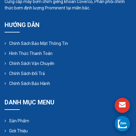
Cung cấp máy bơm chìm giếng khoan Coverco, Phân phối chính
thức bơm định lượng Prominent tại miền bắc.
HƯỚNG DẪN
Chính Sách Bảo Mật Thông Tin
Áp suất và lưu lượng ổn định:
Một khi bơm đạt
Hình Thức Thanh Toán
đến mức áp suất và lưu lượng mong muốn, hệ
Chính Sách Vận Chuyển
thống sẽ duy trì sự ổn định này trong quá trình
Chính Sách Đổi Trả
hoạt động.
Chính Sách Bảo Hành
Xả hất lỏng:
Chất lỏng được đẩy từ trục vít ra
ngoài thông qua một ống xả hoặc cổng ra.
DANH MỤC MENU
Quá trình lặp lại:
Quá trình này lặp lại liên tục khi
Sản Phẩm
bơm trục vít hoạt động, tạo ra một luồng liên tục
Giới Thiệu
của chất lỏng từ điểm đầu vào đến điểm đầu ra.