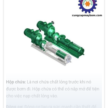
Hộp chứa:
Là nơi chứa chất lỏng trước khi nó
được bơm đi. Hộp chứa có thể có nắp mở để tiện
cho việc nạp chất lỏng vào.
Động cơ:
Động cơ tạo ra sức mạnh cần thiết để