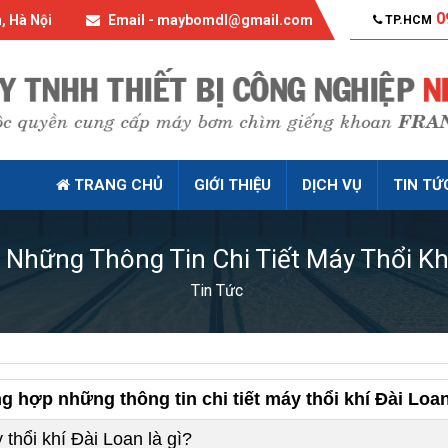
0
, Hà Nội
Email - maybomdl@gmail.com
TP.HCM
TRANG CHỦ
GIỚI THIỆU
DỊCH VỤ
TIN TỨ
Những Thông Tin Chi Tiết Máy Thổi Khí
Tin Tức
g hợp những thông tin chi tiết máy thổi khí Đài Loa
 thổi khí Đài Loan là gì?