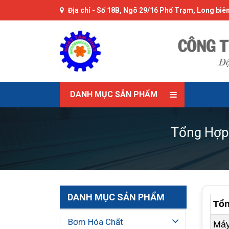
Địa chỉ -
Số 18B, Ngõ 29/16 Phố Trạm, Long biên
DANH MỤC SẢN PHẨM
Tổng Hợp 
DANH MỤC SẢN PHẨM
Tổn
Bơm Hóa Chất
Máy