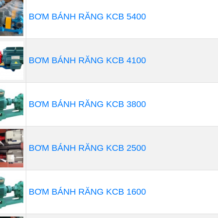
gtech
. Đây là thương hiệu máy thổi khí Đài Loan lâu đời v
BƠM BÁNH RĂNG KCB 5400
 khí Longtech được đánh giá cao về chất lượng, độ bền và
ng Hiệu Máy Thổi Khí Tại Nhất Tâm Phát
BƠM BÁNH RĂNG KCB 4100
BƠM BÁNH RĂNG KCB 3800
BƠM BÁNH RĂNG KCB 2500
BƠM BÁNH RĂNG KCB 1600