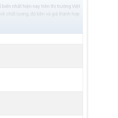
 biến nhất hiện nay trên thị trường Việt
ề chất lượng, độ bền và giá thành hợp
hất, được sử dụng rộng rãi trong nhiều
hổi khí dạng con sò có ưu điểm là kích
 máy thổi khí dạng con sò, phù hợp với
 hải sản, xử lý nước thải,...
 hành êm ái, độ ồn thấp, phù hợp với các
hiệm, bệnh viện,...
́t có thể kể đến như
máy thổi khí