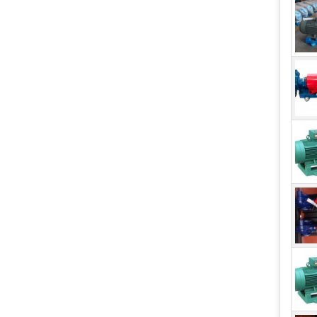
Lon
thổi
Thươ