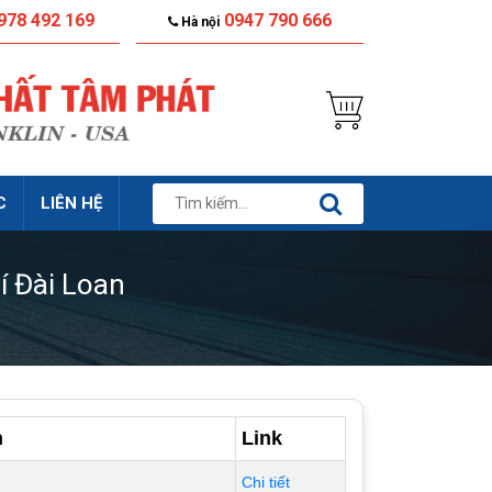
978 492 169
0947 790 666
Hà nội
C
LIÊN HỆ
 Đài Loan
n
Link
Chi tiết