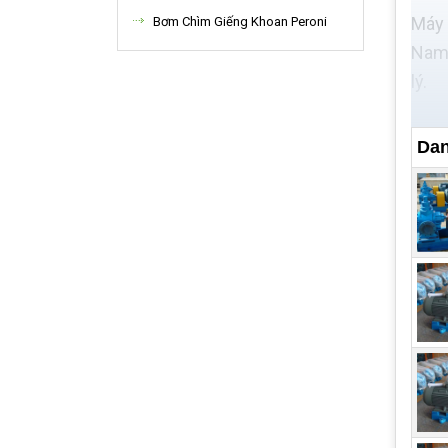
Máy 
Bơm Chìm Giếng Khoan Peroni
Nam.
lý.
Dưới
Dan
Thươ