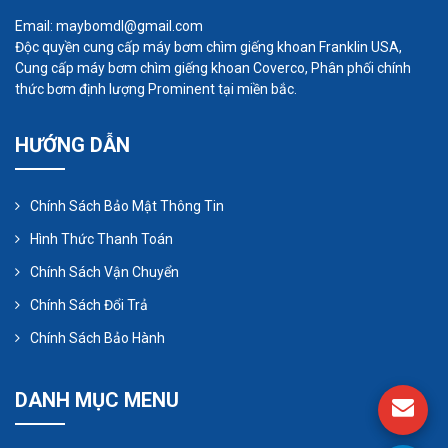
Email: maybomdl@gmail.com
Độc quyền cung cấp máy bơm chìm giếng khoan Franklin USA,
Cung cấp máy bơm chìm giếng khoan Coverco, Phân phối chính
thức bơm định lượng Prominent tại miền bắc.
HƯỚNG DẪN
Chính Sách Bảo Mật Thông Tin
Hình Thức Thanh Toán
Chính Sách Vận Chuyển
Sử dụng máy thổi khí chìm an toàn
Chính Sách Đổi Trả
Chính Sách Bảo Hành
Khi sử dụng máy thổi khí chìm, cần lưu ý một số
vấn đề sau để đảm bảo an toàn:
DANH MỤC MENU
Không để máy hoạt động quá tải.