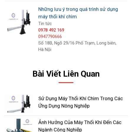
có công suất và lưu lượng phù hợp. Công suất
Những lưu ý trong quá trình sử dụng
máy càng lớn thì lượng oxy cung cấp càng nhiều,
máy thổi khí chìm
phù hợp với các bể chứa lớn hoặc các ứng dụng
Tin tức
0978 492 169
cần cung cấp oxy với lưu lượng cao. Lưu lượng
0947790666
máy càng lớn thì số lượng bọt khí tạo ra càng
Số 18B, Ngõ 29/16 Phố Trạm, Long biên,
nhiều, giúp oxy hòa tan trong nước nhanh và đều
Hà Nội
hơn.
Bài Viết Liên Quan
Sử Dụng Máy Thổi Khí Chìm Trong Các
Ứng Dụng Nông Nghiệp
Ảnh Hưởng Của Máy Thổi Khí Đến Các
Ngành Công Nghiệp