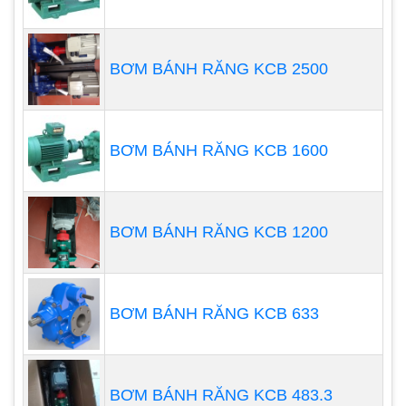
Cấu tạo của máy thổi khí chìm có thể khác nhau
tùy thuộc vào từng hãng sản xuất và từng loại
BƠM BÁNH RĂNG KCB 2500
máy. Tuy nhiên, về cơ bản, máy thổi khí chìm vẫn
có các bộ phận chính như đã nêu trên.
BƠM BÁNH RĂNG KCB 1600
BƠM BÁNH RĂNG KCB 1200
BƠM BÁNH RĂNG KCB 633
BƠM BÁNH RĂNG KCB 483.3