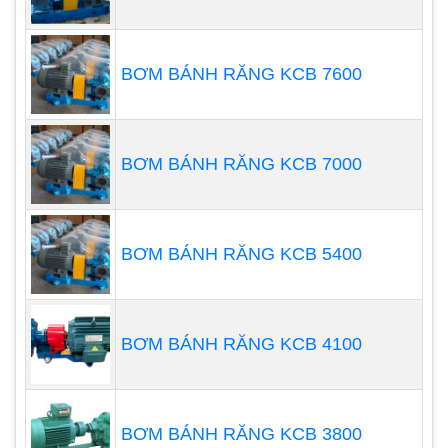
BƠM BÁNH RĂNG KCB 7600
BƠM BÁNH RĂNG KCB 7000
Ngoài các bộ phận chính trên, máy thổi khí chìm
còn có một số bộ phận khác như:
BƠM BÁNH RĂNG KCB 5400
Đế máy: Là bộ phận đỡ máy, giúp máy đứng
vững trong bể chứa nước.
Khóa an toàn: Là bộ phận giúp ngăn không
BƠM BÁNH RĂNG KCB 4100
cho máy hoạt động khi bể chứa nước cạn.
Van xả khí: Là bộ phận giúp xả khí ra khỏi máy
khi máy không hoạt động.
BƠM BÁNH RĂNG KCB 3800