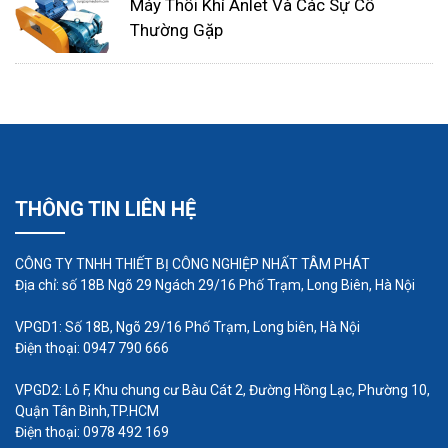
Máy Thổi Khí Anlet Và Các Sự Cố
Thường Gặp
Bảo dưỡng máy thổi khí chìm thường xuyên
Để máy hoạt động hiệu quả và bền bỉ, cần bảo
dưỡng máy thường xuyên theo đúng hướng dẫn
của nhà sản xuất. Các công việc bảo dưỡng cần
THÔNG TIN LIÊN HỆ
thực hiện bao gồm:
CÔNG TY TNHH THIẾT BỊ CÔNG NGHIỆP NHẤT TÂM PHÁT
Vệ sinh máy định kỳ để loại bỏ bụi bẩn và cặn
Địa chỉ: số 18B Ngõ 29 Ngách 29/16 Phố Trạm, Long Biên, Hà Nội
bám.
VPGD1: Số 18B, Ngõ 29/16 Phố Trạm, Long biên, Hà Nội
Kiểm tra các bộ phận của máy để phát hiện
Điện thoại: 0947 790 666
và khắc phục kịp thời các hư hỏng.
VPGD2: Lô F, Khu chung cư Bàu Cát 2, Đường Hồng Lạc, Phường 10,
Thay thế các phụ kiện bị mòn hoặc hư hỏng.
Quận Tân Bình,TP.HCM
Điện thoại: 0978 492 169