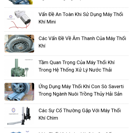
Vấn Đề An Toàn Khi Sử Dụng Máy Thổi
Khí Mini
Các Vấn Đề Về Âm Thanh Của Máy Thổi
Khí
Tầm Quan Trọng Của Máy Thổi Khí
Trong Hệ Thống Xử Lý Nước Thải
Lắp đặt máy thổi khí chìm đúng kỹ thuật
Ứng Dụng Máy Thổi Khí Con Sò Saverti
Trong Ngành Nuôi Trồng Thủy Hải Sản
Máy thổi khí chìm thường được lắp đặt dưới đáy
bể chứa hoặc đường ống. Khi lắp đặt, cần đảm
Các Sự Cố Thường Gặp Với Máy Thổi
bảo máy được đặt ở vị trí phù hợp, không bị vướng
Khí Chìm
mắc bởi các vật cản và có đủ không gian để hoạt
động.