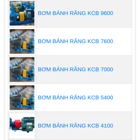
quay ngược chiều nhau trong một khoang kín. Khi
BƠM BÁNH RĂNG KCB 9600
roto quay, không khí sẽ được hút vào từ cửa hút và
được nén lại bởi các cánh quạt, sau đó được đẩy
ra khỏi cửa xả với áp suất cao.
BƠM BÁNH RĂNG KCB 7600
BƠM BÁNH RĂNG KCB 7000
BƠM BÁNH RĂNG KCB 5400
BƠM BÁNH RĂNG KCB 4100