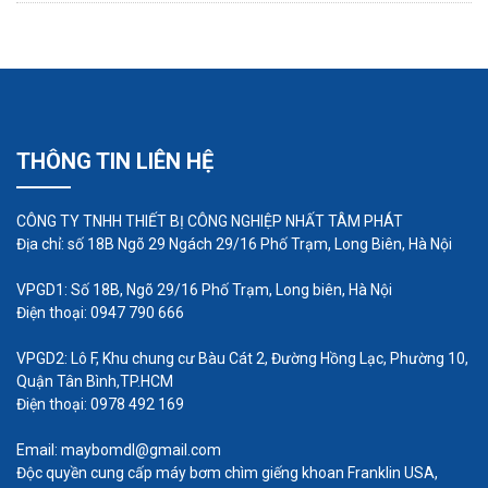
xử lý sinh học, phân hủy các chất ô nhiễm trong
nước thải. Dưới đây là một số ví dụ cụ thể hơn về
vai trò của máy thổi khí trong các hệ thống xử lý
nước thải:
THÔNG TIN LIÊN HỆ
Tích hợp trong hệ thống xử lý nước thải:
Máy thổi
khí thường được tích hợp trong các hệ thống xử lý
CÔNG TY TNHH THIẾT BỊ CÔNG NGHIỆP NHẤT TÂM PHÁT
nước thải như bể hiếu khí, bể phân hủy sinh học và
Địa chỉ: số 18B Ngõ 29 Ngách 29/16 Phố Trạm, Long Biên, Hà Nội
hệ thống lọc. Vai trò quan trọng của nó là đảm bảo
VPGD1: Số 18B, Ngõ 29/16 Phố Trạm, Long biên, Hà Nội
cung cấp oxy đủ lượng cho vi sinh vật trong quá
Điện thoại: 0947 790 666
trình xử lý.
VPGD2: Lô F, Khu chung cư Bàu Cát 2, Đường Hồng Lạc, Phường 10,
Quận Tân Bình,TP.HCM
Hiệu suất của máy thổi khí:
Hiệu suất của máy
Điện thoại: 0978 492 169
thổi khí quyết định đến khả năng xử lý nước thải.
Email: maybomdl@gmail.com
Hiệu suất này liên quan đến khả năng tạo ra lưu
Độc quyền cung cấp máy bơm chìm giếng khoan Franklin USA,
lượng khí cần thiết và áp lực để hòa tan oxy vào