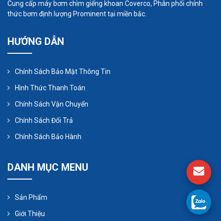
Cung cấp máy bơm chìm giếng khoan Coverco, Phân phối chính
nước thải. Điều này rất quan trọng để đảm bảo vi
thức bơm định lượng Prominent tại miền bắc.
sinh vật có đủ nguồn oxy để hoạt động hiệu quả.
HƯỚNG DẪN
Chính Sách Bảo Mật Thông Tin
Hình Thức Thanh Toán
Chính Sách Vận Chuyển
Chính Sách Đổi Trả
Chính Sách Bảo Hành
DANH MỤC MENU
Sản Phẩm
Giới Thiệu