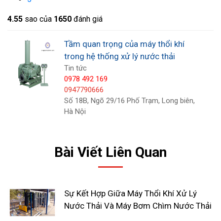
4.5
5
sao của
1650
đánh giá
Tầm quan trọng của máy thổi khí
trong hệ thống xử lý nước thải
Tin tức
0978 492 169
0947790666
Số 18B, Ngõ 29/16 Phố Trạm, Long biên,
Hà Nội
Tầm quan trọng của máy thổi khí
trong hệ thống xử lý nước thải
Bài Viết Liên Quan
Như đã phân tích, máy thổi khí đóng một vai trò
quan trọng trong hệ thống xử lý nước thải và có
Sự Kết Hợp Giữa Máy Thổi Khí Xử Lý
nhiều ảnh hưởng đáng kể đối với quá trình này.
Nước Thải Và Máy Bơm Chìm Nước Thải
Máy thổi khí có vai trò cung cấp oxy cho quá trình