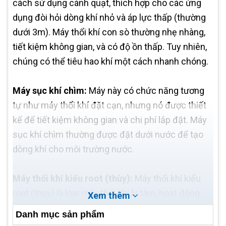
cách sử dụng cánh quạt, thích hợp cho các ứng
dụng đòi hỏi dòng khí nhỏ và áp lực thấp (thường
dưới 3m). Máy thổi khí con sò thường nhẹ nhàng,
tiết kiệm không gian, và có độ ồn thấp. Tuy nhiên,
chúng có thể tiêu hao khí một cách nhanh chóng.
Máy sục khí chìm:
Máy này có chức năng tương
tự như máy thổi khí đặt cạn, nhưng nó được thiết
kế để tiết kiệm không gian và chi phí lắp đặt. Máy
sục khí chìm thường được đặt dưới nước để tạo
dòng khí cho môi trường nước.
Máy thổi khí kiểu root (thùy):
Máy thổi khí kiểu
root (thuỳ) là loại máy thổi khí ly tâm, hoạt động
Xem thêm
dựa trên nguyên lý nén khí đẳng áp. Máy được cấu
Danh mục sản phẩm
tạo gồm hai roto có hình dạng giống cánh quạt,