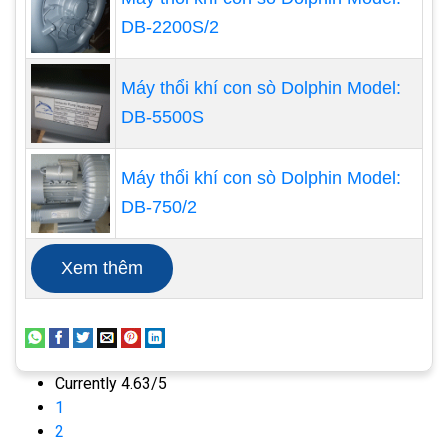
DB-2200S/2
Máy thổi khí con sò Dolphin Model:
DB-5500S
Máy thổi khí con sò Dolphin Model:
DB-750/2
Xem thêm
Môi trường:
Cuối cùng, máy thổi khí được sử dụng
trong các ứng dụng để làm sạch môi trường.
Chúng có thể được sử dụng để thổi bụi, khói và
Currently 4.63/5
1
các hạt bụi khác ra khỏi môi trường, làm cho
2
không khí trở nên trong lành và an toàn hơn.