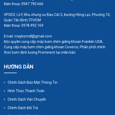
như trong hệ thống cấp khí cho các máy công
Điện thoại: 0947 790 666
nghiệp hoặc trong hệ thống chuyển đổi khí cho
VPGD2: Lô F, Khu chung cư Bàu Cát 2, Đường Hồng Lạc, Phường 10,
các quy trình công nghiệp.
Quận Tân Bình,TP.HCM
Điện thoại: 0978 492 169
Email: maybomdl@gmail.com
Độc quyền cung cấp máy bơm chìm giếng khoan Franklin USA,
Cung cấp máy bơm chìm giếng khoan Coverco, Phân phối chính
thức bơm định lượng Prominent tại miền bắc.
HƯỚNG DẪN
Chính Sách Bảo Mật Thông Tin
Hình Thức Thanh Toán
Chính Sách Vận Chuyển
Chính Sách Đổi Trả