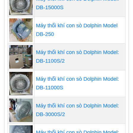
kiện tốt cho sự phát triển của vật nuôi. Việc cung
DB-15000S
cấp oxy đủ cho gia súc và gia cầm có thể tối ưu
hóa năng suất trong chăn nuôi.
Máy thổi khí con sò Dolphin Model
DB-250
Chế biến thực phẩm:
Trong ngành chế biến thực
phẩm, máy thổi khí được sử dụng để sục khí vào
Máy thổi khí con sò Dolphin Model:
các bể chứa nguyên liệu thực phẩm. Khí oxy được
DB-1100S/2
cung cấp giúp nguyên liệu thực phẩm oxy hóa và
lên men tốt hơn, đảm bảo chất lượng và an toàn
Máy thổi khí con sò Dolphin Model:
thực phẩm.
DB-11000S
Máy thổi khí con sò Dolphin Model:
DB-3000S/2
Máy thổi khí con sò Dolphin Model: