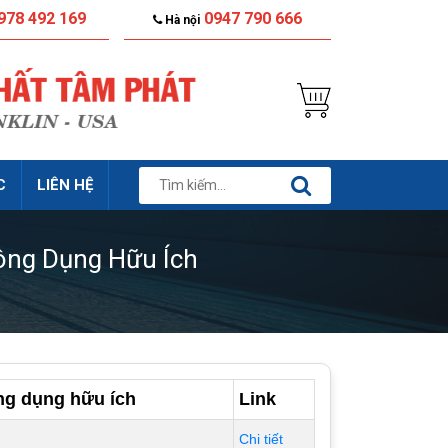
978 492 169
0947 790 666
Hà nội
C
LIÊN HỆ
ông Dụng Hữu Ích
ng dụng hữu ích
Link
Chi tiết