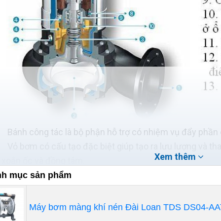
Bánh công tác là bộ phận hỗ trợ có nhiệm vụ đẩy phần d
Vỏ bơm có cấu tạo đặc biệt giúp tạo ra lưu lượng và tha
Xem thêm
xoắn ốc và đồng tâm.
Bộ phận chống mài mòn sẽ bảo vệ bánh công tác, mặt t
h mục sản phẩm
ngoài.
Goăng
Máy bơm màng khí nén Đài Loan TDS DS04-AA
Trục và vòng bi