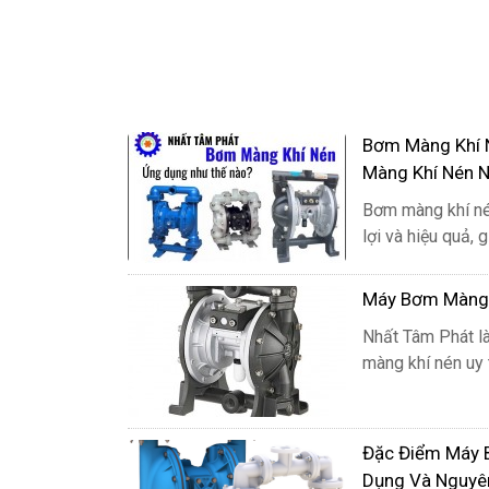
Bơm Màng Khí 
Màng Khí Nén 
Bơm màng khí nén
lợi và hiệu quả, 
Máy Bơm Màng K
Nhất Tâm Phát l
3.
màng khí nén uy t
Tron
Các 
Đặc Điểm Máy 
mươn
Dụng Và Nguyê