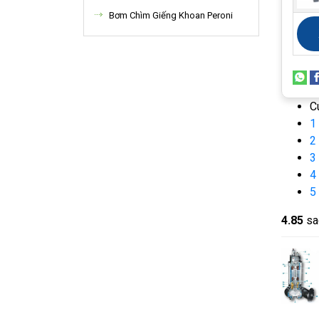
Bơm Chìm Giếng Khoan Peroni
C
1
2
3
4
5
4.8
5
sa