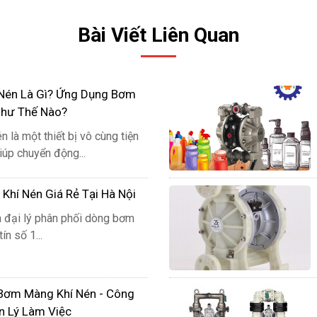
Bài Viết Liên Quan
Nén Là Gì? Ứng Dụng Bơm
Như Thế Nào?
 là một thiết bị vô cùng tiện
giúp chuyển động...
hí Nén Giá Rẻ Tại Hà Nội
à đại lý phân phối dòng bơm
 Ứng dụng của máy bơm bùn
ín số 1...
g cuộc sống hàng ngày, máy bơm bùn sẽ có nhiều ứng dụn
hộ nuôi trồng thủy hải sản nên có sẵn máy bơm bùn để hỗ
Bơm Màng Khí Nén - Công
g trong quá trình cải tạo để nuôi tôm, cá.
n Lý Làm Việc