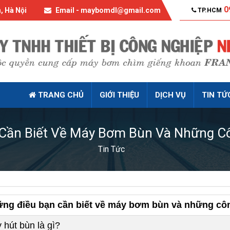
0
, Hà Nội
Email - maybomdl@gmail.com
TP.HCM
TRANG CHỦ
GIỚI THIỆU
DỊCH VỤ
TIN TỨ
Cần Biết Về Máy Bơm Bùn Và Những C
Tin Tức
ng điều bạn cần biết về máy bơm bùn và những cô
 hút bùn là gì?