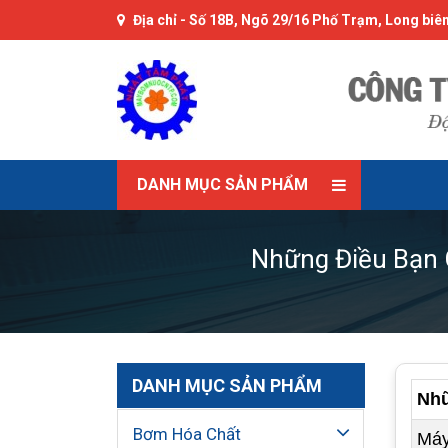
Địa chỉ -
Số 18B, Ngõ 29/16 Phố Trạm, Long biên
DANH MỤC SẢN PHẨM
Những Điều Bạn 
DANH MỤC SẢN PHẨM
Nhữ
Bơm Hóa Chất
Máy