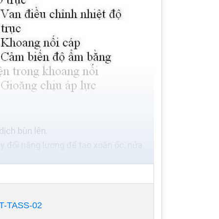
ịch bùn lên.
y đổi năng lượng để tạo xoăn ốc, nửa
rong của vỏ bơm khỏi các tác nhân bên
T-TASS-02