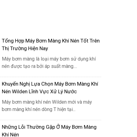
Tổng Hợp Máy Bơm Màng Khí Nén Tốt Trên
Thị Trường Hiện Nay
Máy bơm màng là loại máy bơm sử dụng khí
nén được tạo ra bởi áp suất màng....
Khuyến Nghị Lựa Chọn Máy Bơm Màng Khí
Nén Wilden Lĩnh Vực Xử Lý Nước
Máy bơm màng khí nén Wilden mới và máy
bơm màng khí nén dòng T hiện tại...
g nhất là đối với ngành nông nghiệp.
 trợ công tác nạo vét bùn, nạo vét kênh
Những Lỗi Thường Gặp Ở Máy Bơm Màng
Khí Nén