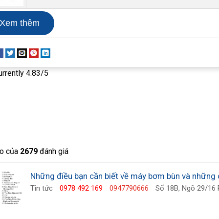
Bộ dẫn động
Xem thêm
urrently 4.83/5
o của
2679
đánh giá
Những điều bạn cần biết về máy bơm bùn và những 
Tin tức
0978 492 169
0947790666
Số 18B, Ngõ 29/16 