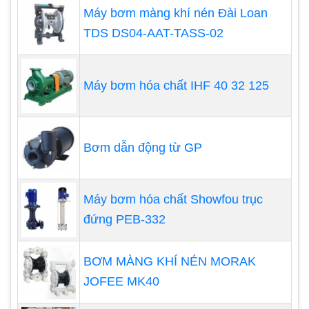
Máy bơm màng khí nén Đài Loan
thể do đấu điện sai pha hoặc thiếu pha dẫn đến
TDS DS04-AAT-TASS-02
bơm không thể khởi động (đối với máy bơm màng
chạy điện). Hoặc do phần dây cáp nối từ máy nén
khí đến bơm bị lỏng (đối với bơm màng chạy khí
Máy bơm hóa chất IHF 40 32 125
nén).
Đối với sự cố này, bạn có thể tư khắc phục bằng
Bơm dẫn động từ GP
cách kiểm tra lại cách đấu nối điện, hoặc kiểm tra
đường ống dẫn khí.
Máy bơm hóa chất Showfou trục
đứng PEB-332
BƠM MÀNG KHÍ NÉN MORAK
JOFEE MK40