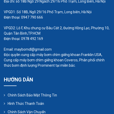
Địa chỉ: số 18B Ngõ 29 Ngách 29/16 Phố Trạm, Long Biên, Hà Nội
VPGD1: Số 18B, Ngõ 29/16 Phố Trạm, Long biên, Hà Nội
Điện thoại: 0947 790 666
VPGD2: Lô F, Khu chung cư Bàu Cát 2, Đường Hồng Lạc, Phường 10,
Quận Tân Bình,TP.HCM
Điện thoại: 0978 492 169
Email: maybomdl@gmail.com
Độc quyền cung cấp máy bơm chìm giếng khoan Franklin USA,
Cung cấp máy bơm chìm giếng khoan Coverco, Phân phối chính
thức bơm định lượng Prominent tại miền bắc.
HƯỚNG DẪN
Máy bơm màng tắt mở giữa có tải và
không tải
Chính Sách Bảo Mật Thông Tin
Sự cố này xảy ra có thể do đường ống bị rò rỉ, áp
Hình Thức Thanh Toán
suất của máy quá nhỏ so với áp suất khí cấp cho
Chính Sách Vận Chuyển