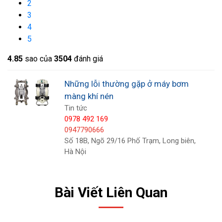
2
đến ảnh hưởng đến hiệu quả công việc.
3
4
Bạn có thể khắc phục bằng cách kiểm tra và tra
5
thêm dầu bôi trơn dùng cho máy bơm màng, vệ
4.8
5
sao của
3504
đánh giá
sinh lại các bộ phận làm mát, lọc dầu, van điều
khiển.
Những lỗi thường gặp ở máy bơm
màng khí nén
Tin tức
0978 492 169
0947790666
Số 18B, Ngõ 29/16 Phố Trạm, Long biên,
Hà Nội
Bài Viết Liên Quan