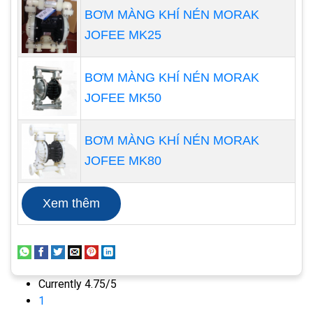
BƠM MÀNG KHÍ NÉN MORAK
JOFEE MK25
BƠM MÀNG KHÍ NÉN MORAK
JOFEE MK50
Nhiệt độ máy bơm màng cao
BƠM MÀNG KHÍ NÉN MORAK
Một sự cố khác có thể xảy ra đó chính là nhiệt độ
JOFEE MK80
bơm tăng cao, có thể lên đến 75 độ C. Vấn đề này
được xác định có thể do dầu bơm trơn bị khô, bộ
Xem thêm
phận làm mát bị tắc, tắc lọc dầu hoặc van không
hoạt động.
Tình trạng
máy bơm màng
hoạt động bị nóng sẽ
Currently 4.75/5
1
làm ảnh hưởng rất lớn đến hiệu suất của bơm, dẫn