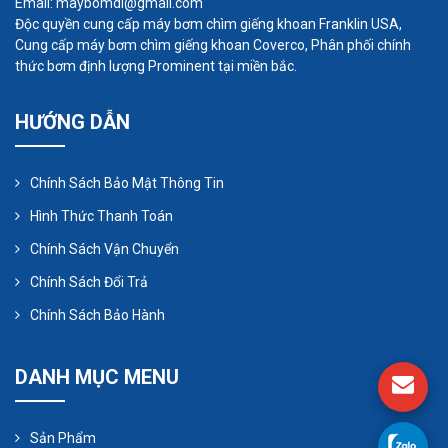
Email: maybomdl@gmail.com
Độc quyền cung cấp máy bơm chìm giếng khoan Franklin USA,
Cung cấp máy bơm chìm giếng khoan Coverco, Phân phối chính
thức bơm định lượng Prominent tại miền bắc.
Van khí
HƯỚNG DẪN
Nhiệm vụ của van khí là phân phối khí nén cho
bơm màng sang hai bên của buồng khí để đẩy
màng bơm hoạt động. Van khí của bơm màng có
Chính Sách Bảo Mật Thông Tin
cấu tạo đơn giản và có khả năng tự bôi trơn khi
Hình Thức Thanh Toán
làm việc.
Chính Sách Vận Chuyển
Chính Sách Đổi Trả
Với cấu trúc thông minh và hoạt động hiệu quả,
Chính Sách Bảo Hành
bơm màng khí nén là giải pháp tuyệt vời cho các
ứng dụng bơm chất lỏng.
DANH MỤC MENU
3. Ứng dụng của máy bơm màng
khí nén
Sản Phẩm