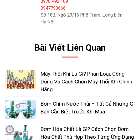
0978 492 169
0947790666
Số 18B, Ngõ 29/16 Phố Trạm, Long biên,
Hà Nội
Bài Viết Liên Quan
Màng của bơm màng cấu tạo từ những chất liệu
đặc biệt để phù hợp với đặc thù công việc nhằm
Máy Thổi Khí Là Gì? Phân Loại, Công
kháng lại tác động lý – hóa của chất bơm như tính
Dụng Và Cách Chọn Máy Thổi Khí Chính
Hãng
bào mòn, ăn mòn của hóa chất độc hại. Vì thế chất
liệu màng bơm là rất quan trọng, chúng quyết định
Bơm Chìm Nước Thải – Tất Cả Những Gì
độ bền của cả bơm màng.
Bạn Cần Biết Trước Khi Mua
Bơm Hóa Chất Là Gì? Cách Chọn Bơm
Hóa Chất Phù Hợp Theo Từng Ứng Dụng