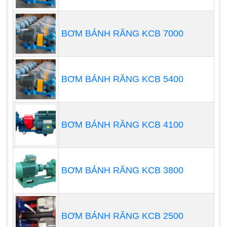
bức tường.
Để hoạt động, bơm màng sử dụng khí nén và van
BƠM BÁNH RĂNG KCB 7000
phân phối khí nằm ở phần trung tâm máy để phân
phối khí cho mặt sau của màng bơm. Trục hoành
được đẩy qua lại để điều áp khoang không khí và
nối hai màng bơm với nhau. Trong đó:
BƠM BÁNH RĂNG KCB 5400
Cổng kết nối của bơm màng với ống dẫn
chất lỏng
BƠM BÁNH RĂNG KCB 4100
Có 2 loại cổng bơm là đơn và đôi:
Gồm hai cổng hút và xả. Cổng hút và xả được
cấu tạo rất linh động và có thể xoay chuyển
hướng từ 0 – 180 độ.
BƠM BÁNH RĂNG KCB 3800
Cổng bơm được thiết kế đơn giản, dễ lắp đặt.
BƠM BÁNH RĂNG KCB 2500