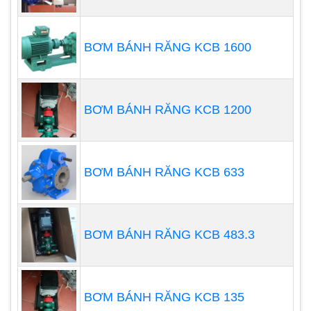
BƠM BÁNH RĂNG KCB 1600
BƠM BÁNH RĂNG KCB 1200
BƠM BÁNH RĂNG KCB 633
Thân bơm chứa chất lỏng (buồng bơm)
BƠM BÁNH RĂNG KCB 483.3
Gồm hai thân buồng chứa, là phần chứa chất bơm,
tiếp xúc trực tiếp của chất bơm nên sẽ chịu tác
dụng lý – hóa của chất bơm. Vì vậy buồng bơm
phải được chế tạo từ loại vật liệu tương thích với
BƠM BÁNH RĂNG KCB 135