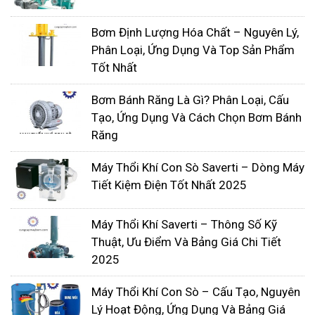
Bơm Định Lượng Hóa Chất – Nguyên Lý,
Phân Loại, Ứng Dụng Và Top Sản Phẩm
Tốt Nhất
Bơm Bánh Răng Là Gì? Phân Loại, Cấu
Tạo, Ứng Dụng Và Cách Chọn Bơm Bánh
Van bi một chiều có tác dụng ngăn và dẫn
Răng
hướng dòng chảy của chất lỏng đúng theo
từng chu kỳ hút và xả.
Máy Thổi Khí Con Sò Saverti – Dòng Máy
Chu kỳ hút thì van bi của cổng hút sẽ được
Tiết Kiệm Điện Tốt Nhất 2025
mở ra để hút chất lỏng vào buồng bơm, đồng
Máy Thổi Khí Saverti – Thông Số Kỹ
thời thì van bi cổng xả sẽ được đóng lại để
Thuật, Ưu Điểm Và Bảng Giá Chi Tiết
tạo ra môi trường chân không cho buồng
2025
bơm hút chất lỏng vào buồng bơm.
Chu kỳ xả thì ngược lại, van bi của cổng hút
Máy Thổi Khí Con Sò – Cấu Tạo, Nguyên
sẽ đóng lại và van bi cổng xả sẽ mở ra, màng
Lý Hoạt Động, Ứng Dụng Và Bảng Giá