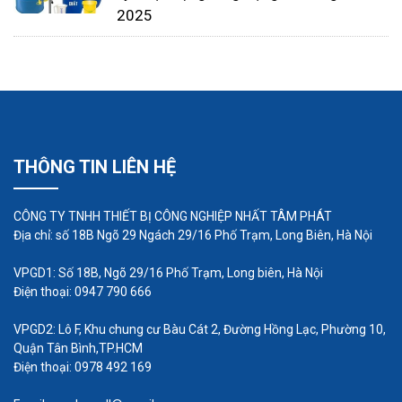
bơm sẽ đẩy chất lỏng ra khỏi buồng bơm với
2025
áp suất của khí nén. Cấu tạo của màng bơm
được đúc từ 5 khối ghép lại.
THÔNG TIN LIÊN HỆ
CÔNG TY TNHH THIẾT BỊ CÔNG NGHIỆP NHẤT TÂM PHÁT
Địa chỉ: số 18B Ngõ 29 Ngách 29/16 Phố Trạm, Long Biên, Hà Nội
VPGD1: Số 18B, Ngõ 29/16 Phố Trạm, Long biên, Hà Nội
Điện thoại: 0947 790 666
VPGD2: Lô F, Khu chung cư Bàu Cát 2, Đường Hồng Lạc, Phường 10,
Quận Tân Bình,TP.HCM
Điện thoại: 0978 492 169