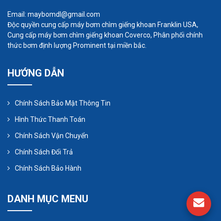
thiện rất nhiều, điều này cũng đúng với bơm bánh
Email: maybomdl@gmail.com
Độc quyền cung cấp máy bơm chìm giếng khoan Franklin USA,
răng.
Cung cấp máy bơm chìm giếng khoan Coverco, Phân phối chính
thức bơm định lượng Prominent tại miền bắc.
HƯỚNG DẪN
Chính Sách Bảo Mật Thông Tin
Hình Thức Thanh Toán
Chính Sách Vận Chuyển
Chính Sách Đổi Trả
Chính Sách Bảo Hành
DANH MỤC MENU
Bơm màng khí nén trong môi trường dễ cháy và nổ