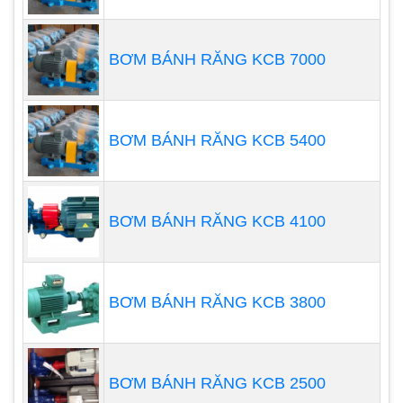
điểm nguyên lý hoạt động của bơm màng khí nén
nên bơm màng khí nén có các đặc điểm sau:
BƠM BÁNH RĂNG KCB 7000
Máy
bơm màng
sẽ không quá nóng: không khí nén
để cung cấp năng lượng, trong khí thải là một quá
trình thu nhiệt sưng, nhiệt độ hoạt động của máy
BƠM BÁNH RĂNG KCB 5400
bơm khí nén được giảm xuống, không có khí thải
độc hại.
BƠM BÁNH RĂNG KCB 4100
BƠM BÁNH RĂNG KCB 3800
BƠM BÁNH RĂNG KCB 2500