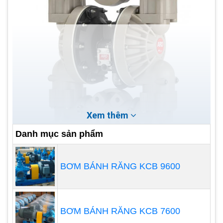
Xem thêm
Danh mục sản phẩm
BƠM BÁNH RĂNG KCB 9600
Bơm màng khí nén là khí nén làm động lực, từ sự
biến dạng màng gây ra bởi sự thay đổi thể tích của
bơm thể tích, Bơm màng khí nén nguyên lý hoạt
động của nó tương tự như bơm pít tông, do đặc
BƠM BÁNH RĂNG KCB 7600