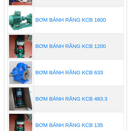
BƠM BÁNH RĂNG KCB 1600
BƠM BÁNH RĂNG KCB 1200
Không tạo ra tia lửa điện: bơm màng khí nén
không có điện, Bơm màng khí nén nối đất và
BƠM BÁNH RĂNG KCB 633
ngăn tia lửa điện tĩnh
Có thể được thông qua chứa chất lỏng dạng
hạt: bởi vì khối lượng làm việc và nhập khẩu
BƠM BÁNH RĂNG KCB 483.3
vào van bi, nó không dễ dàng để chặn.
Lực cắt của vật liệu rất thấp: làm thế nào để
hít vào trong công việc nhổ như thế nào, do
BƠM BÁNH RĂNG KCB 135
đó, vật liệu bị kích động tối thiểu, thích hợp