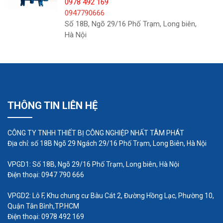
0978 492 169
0947790666
Số 18B, Ngõ 29/16 Phố Trạm, Long biên,
Hà Nội
Bơm màng khí nén 6 vai trò
THÔNG TIN LIÊN HỆ
chính
CÔNG TY TNHH THIẾT BỊ CÔNG NGHIỆP NHẤT TÂM PHÁT
Với nguồn điện là không khí, do đó dòng chảy với
Địa chỉ: số 18B Ngõ 29 Ngách 29/16 Phố Trạm, Long Biên, Hà Nội
áp suất ngược (điện trở đầu ra) thay đổi và tự
động điều chỉnh, phù hợp với chất lỏng có độ nhớt
VPGD1: Số 18B, Ngõ 29/16 Phố Trạm, Long biên, Hà Nội
Điện thoại: 0947 790 666
cao. Điểm làm việc của máy bơm ly tâm được đặt
trên cơ sở nước, nếu độ nhớt của chất lỏng cao
VPGD2: Lô F, Khu chung cư Bàu Cát 2, Đường Hồng Lạc, Phường 10,
hơn một chút, bạn cần hỗ trợ bộ giảm tốc hoặc bộ
Quận Tân Bình,TP.HCM
Điện thoại: 0978 492 169
biến tần, Máy bơm màng khí nén chi phí được cải