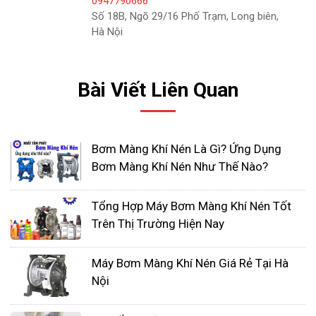
0947790666
Số 18B, Ngõ 29/16 Phố Trạm, Long biên,
Hà Nội
Bài Viết Liên Quan
Tia lửa tĩnh điện có thể gây nổ dẫn đến thương
vong cá nhân và thiệt hại tài sản, tùy theo nhu cầu
Bơm Màng Khí Nén Là Gì? Ứng Dụng
về diện tích mặt cắt ngang đủ lớn của dây dẫn, vít
Bơm Màng Khí Nén Như Thế Nào?
tiếp đất trên máy bơm được nối đất đúng cách và
đáng tin cậy.
Tổng Hợp Máy Bơm Màng Khí Nén Tốt
Trên Thị Trường Hiện Nay
Máy Bơm Màng Khí Nén Giá Rẻ Tại Hà
Nội