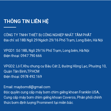
THÔNG TIN LIÊN HỆ
CÔNG TY TNHH THIẾT BỊ CÔNG NGHIỆP NHẤT TÂM PHÁT
Địa chỉ: số 18B Ngõ 29 Ngách 29/16 Phố Trạm, Long Biên, Hà Nội
VPGD1: Số 18B, Ngõ 29/16 Phố Trạm, Long biên, Hà Nội
Điện thoại: 0947 790 666
VPGD2: Lô F, Khu chung cư Bàu Cát 2, Đường Hồng Lạc, Phường 10,
Quận Tân Bình,TP.HCM
Điện thoại: 0978 492 169
Email: maybomdl@gmail.com
Độc quyền cung cấp máy bơm chìm giếng khoan Franklin USA,
Cung cấp máy bơm chìm giếng khoan Coverco, Phân phối chính
thức bơm định lượng Prominent tại miền bắc.
Để kiểm tra định kỳ và thử độ tin cậy của bộ