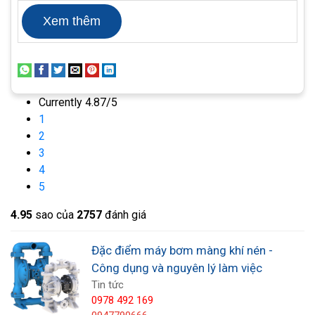
dẫn đến thương tích cá nhân và tổn thất tài sản và
Xem thêm
làm hỏng hiệu suất của bơm. Để đảm bảo rằng bộ
chuyển mạch áp suất máy bơm có thể chịu được
áp suất đầu ra cao nhất để đảm bảo bộ chuyển
mạch khí dẫn động sạch sẽ và điều kiện làm việc
Currently 4.87/5
bình thường.
1
2
3
4
5
4.9
5
sao của
2757
đánh giá
Đặc điểm máy bơm màng khí nén -
Công dụng và nguyên lý làm việc
Tin tức
0978 492 169