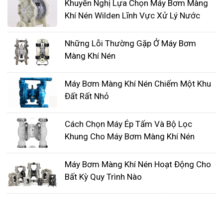
Khuyến Nghị Lựa Chọn Máy Bơm Màng
Khí Nén Wilden Lĩnh Vực Xử Lý Nước
Những Lỗi Thường Gặp Ở Máy Bơm
Màng Khí Nén
Máy Bơm Màng Khí Nén Chiếm Một Khu
Đất Rất Nhỏ
Cách Chọn Máy Ép Tấm Và Bộ Lọc
Khung Cho Máy Bơm Màng Khí Nén
Yêu cầu nối đất máy bơm màng khí nén phù hợp
với quy định của địa phương và yêu cầu pháp lý và
Máy Bơm Màng Khí Nén Hoạt Động Cho
một số yêu cầu đặc biệt của trang web. Siết chặt
Bất Kỳ Quy Trình Nào
máy bơm và tất cả các khớp nối để ngăn chặn tia
lửa tĩnh do rung động và va chạm. Đối với ống
chống tĩnh điện.