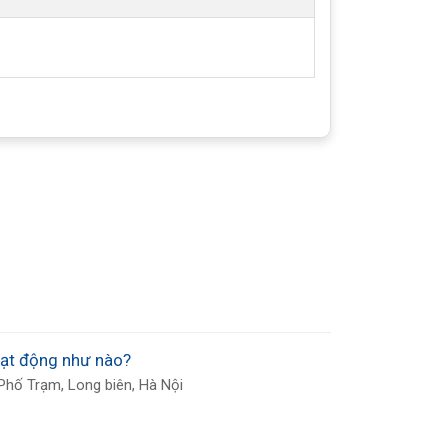
ên phải. Công việc của hai màng bơm
 một cách đều đặn.
oạt động như nào?
Phố Trạm, Long biên, Hà Nội