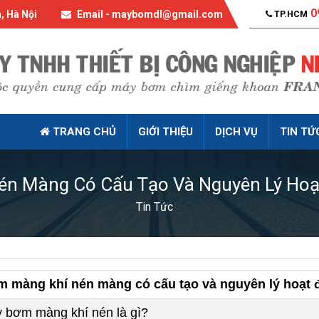
0
, Hà Nội
Email - maybomdl@gmail.com
TP.HCM
TRANG CHỦ
GIỚI THIỆU
DỊCH VỤ
TIN TỨ
én Màng Có Cấu Tạo Và Nguyên Lý Hoạ
Tin Tức
 màng khí nén màng có cấu tạo và nguyên lý hoạt
 bơm màng khí nén là gì?