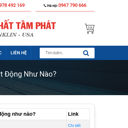
978 492 169
0947 790 666
Hà nội
C
LIÊN HỆ
t Động Như Nào?
 động như nào?
Link
Chi tiết