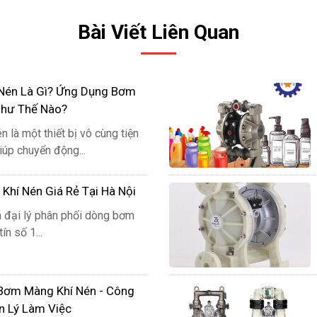
Bài Viết Liên Quan
Nén Là Gì? Ứng Dụng Bơm
Như Thế Nào?
khí nén sẽ cấp khí nén đi đến buồng chứa bên trái để tạ
 là một thiết bị vô cùng tiện
Tại áp lực này thì van đầu tiên sẽ được đóng để mở van th
giúp chuyển động...
hí Nén Giá Rẻ Tại Hà Nội
à đại lý phân phối dòng bơm
ín số 1...
Bơm Màng Khí Nén - Công
n Lý Làm Việc