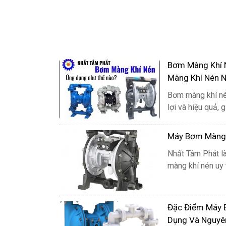
Bơm Màng Khí 
Màng Khí Nén 
Van 
Bơm màng khí nén
ra. 
lợi và hiệu quả, 
Máy Bơm Màng K
Nhất Tâm Phát l
màng khí nén uy t
Đặc Điểm Máy 
Dụng Và Nguyê