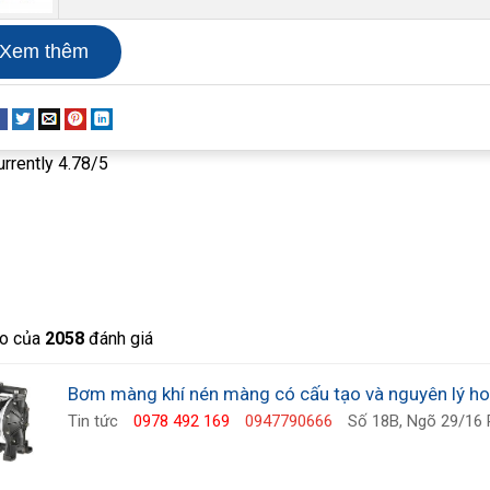
bơm màng khí nén
có hai màng bơm ở phía bên trái và b
Xem thêm
là thay đổi liên tục cho nhau để chất lỏng được truyền đi
urrently 4.78/5
o của
2058
đánh giá
Bơm màng khí nén màng có cấu tạo và nguyên lý h
Tin tức
0978 492 169
0947790666
Số 18B, Ngõ 29/16 