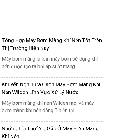
Tổng Hợp Máy Bơm Màng Khí Nén Tốt Trên
Thị Trường Hiện Nay
o áp lực đẩy màng bơm sang trái hướng
Máy bơm màng là loại máy bơm sử dụng khí
ứ 2 cho phép chất lỏng bơm đi.
nén được tạo ra bởi áp suất màng....
Khuyến Nghị Lựa Chọn Máy Bơm Màng Khí
Nén Wilden Lĩnh Vực Xử Lý Nước
Máy bơm màng khí nén Wilden mới và máy
bơm màng khí nén dòng T hiện tại...
Những Lỗi Thường Gặp Ở Máy Bơm Màng
Khí Nén