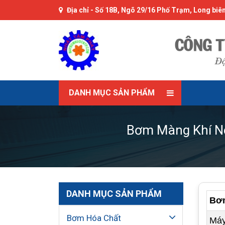
Địa chỉ -
Số 18B, Ngõ 29/16 Phố Trạm, Long biên
DANH MỤC SẢN PHẨM
Bơm Màng Khí N
DANH MỤC SẢN PHẨM
Bơm
Bơm Hóa Chất
Máy