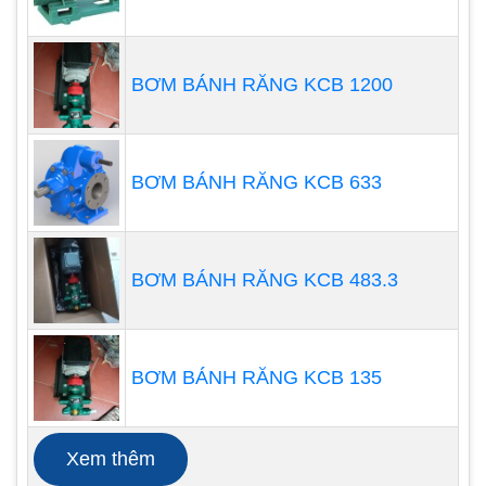
BƠM BÁNH RĂNG KCB 1200
Với tầm quan trọng của máy bơm đo đếm trong
nhà máy, nó không thể thất bại. Người vận hành
nên chú ý đến một số tiêu chí nhất định mà ngày
nay máy bơm định lượng nên tuân thủ.
BƠM BÁNH RĂNG KCB 633
Các bước lắp đặt máy bơm định
lượng hóa chất
BƠM BÁNH RĂNG KCB 483.3
Lưu ý khách hàng có thể tự lắp đăt máy
bơm định
lượng hóa chất OBL
dựa trên quy trình mà chúng
tôi gợi ý dưới đây hoặc nhờ đến các chuyên gia kỹ
BƠM BÁNH RĂNG KCB 135
thuật hỗ trợ nếu cần thiết.
Xem thêm