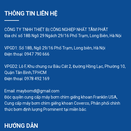
Cọn vật liệu màng lọc phù hợp với chất bơm,
THÔNG TIN LIÊN HỆ
nếu chất bơm có tính ăn mòn cao cần chọn
màng lọc có khả năng chịu ăn mòn
CÔNG TY TNHH THIẾT BỊ CÔNG NGHIỆP NHẤT TÂM PHÁT
Bước 4: Lắp đặt đường ống đẩy
Địa chỉ: số 18B Ngõ 29 Ngách 29/16 Phố Trạm, Long Biên, Hà Nội
Lắp đặt đường ống đẩy sao cho áp lực đẩy
VPGD1: Số 18B, Ngõ 29/16 Phố Trạm, Long biên, Hà Nội
Điện thoại: 0947 790 666
lớn hơn áp lực hút ít nhát 0,3 bar, còn trong
trường hợp lưu lượng nhỏ thì độ chênh áp
VPGD2: Lô F, Khu chung cư Bàu Cát 2, Đường Hồng Lạc, Phường 10,
Quận Tân Bình,TP.HCM
phải là 0,5 bar.
Điện thoại: 0978 492 169
Ngoài ra, có thể lắp đặt van đẩy để tạo áp lực
ngược hoặc tốt hơn hết là khóa chặt ống đầu
Email: maybomdl@gmail.com
Độc quyền cung cấp máy bơm chìm giếng khoan Franklin USA,
đẩy để tránh hiệu ứng siphong
Cung cấp máy bơm chìm giếng khoan Coverco, Phân phối chính
thức bơm định lượng Prominent tại miền bắc.
HƯỚNG DẪN