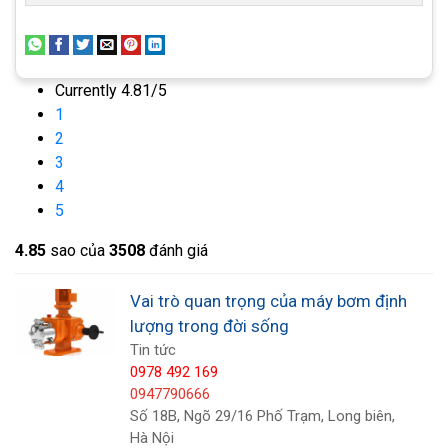
Currently 4.81/5
1
2
3
4
5
Bước 1: Chọn vị trí và diện tích lắp đặt thiết bị
4.8
5
sao của
3508
đánh giá
Chọn vị trí bằng phẳng, sạch sẽ, an toàn dễ
Vai trò quan trọng của máy bơm định
dàng cho việc lắp đặt và bảo dưỡng thiết bị
lượng trong đời sống
sau này. Cần có khoảng không ở phần đầu
Tin tức
hút, đầu đẩy của bơm và núm điều chỉnh lưu
0978 492 169
0947790666
lượng bơm
Số 18B, Ngõ 29/16 Phố Trạm, Long biên,
Sử dụng mái che cho máy bơm khi lắp đặt
Hà Nội