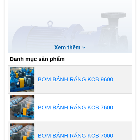
Xem thêm
Danh mục sản phẩm
BƠM BÁNH RĂNG KCB 9600
Các chất ức chế ăn mòn
- (amin và các chất
khác) được định lượng trên khắp các nhà máy để
BƠM BÁNH RĂNG KCB 7600
ngăn ngừa sự co giãn và tắc nghẽn có thể làm
hỏng cơ sở hạ tầng của nhà máy và cản trở hiệu
suất của nồi hơi, tháp giải nhiệt, tua bin hơi nước và
BƠM BÁNH RĂNG KCB 7000