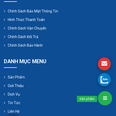
Chính Sách Bảo Mật Thông Tin
Hình Thức Thanh Toán
Chính Sách Vận Chuyển
Chính Sách Đổi Trả
Chính Sách Bảo Hành
Bước 5: Lắp đặt van xả áp
DANH MỤC MENU
Đây là điều bắt buộc nếu muốn sử dụng
máy
bơm định lượng hóa chấ
t OBL hiệu quả
Sản Phẩm
Lắp đặt van xả áp ngay sau đầu đẩy của máy
Giới Thiệu
bơm, vị trí trước van đóng ngắt
Dịch Vụ
Cài đặt áp lực van nhỏ hơn áp lực lớn nhất
Sản phẩm
Tin Tức
của bơm
Liên Hệ