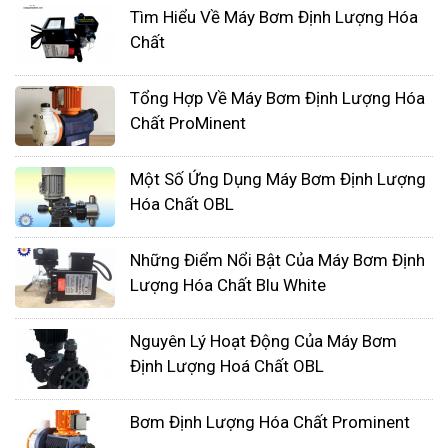
lượng hoá chất Prominent có thể được sử dụng
Tìm Hiểu Về Máy Bơm Định Lượng Hóa
để thêm các chất phụ gia, chất bảo quản hoặc
Chất
chất điều chỉnh vị vào sản phẩm cuối cùng.
Tổng Hợp Về Máy Bơm Định Lượng Hóa
Xử lý hóa chất:
Trong các quy trình xử lý hóa chất,
Chất ProMinent
bơm định lượng hoá chất Prominent được sử
dụng để đưa các hoá chất xử lý vào hệ thống để
Một Số Ứng Dụng Máy Bơm Định Lượng
xử lý chất thải hoặc tạo ra sản phẩm cuối cùng.
Hóa Chất OBL
Những Điểm Nổi Bật Của Máy Bơm Định
Lượng Hóa Chất Blu White
Nguyên Lý Hoạt Động Của Máy Bơm
Định Lượng Hoá Chất OBL
Bơm Định Lượng Hóa Chất Prominent