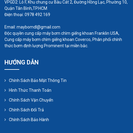
VPGD2: Lô F, Khu chung cư Bàu Cát 2, Đường Hồng Lạc, Phường 10,
định lượng hoá chất Prominent có thể được tùy
Quận Tân Bình,TP.HCM
chỉnh để phù hợp với môi trường làm việc và các
Điện thoại: 0978 492 169
yêu cầu kỹ thuật khác nhau.
Email: maybomdl@gmail.com
Những điểm cần lưu ý khi sử
Độc quyền cung cấp máy bơm chìm giếng khoan Franklin USA,
Cung cấp máy bơm chìm giếng khoan Coverco, Phân phối chính
dụng bơm định lượng hoá chất
thức bơm định lượng Prominent tại miền bắc.
prominent
HƯỚNG DẪN
Khi sử dụng bơm định lượng hoá chất Prominent,
có một số điểm quan trọng cần lưu ý để đảm bảo
hiệu suất hoạt động tốt và an toàn trong quá trình
Chính Sách Bảo Mật Thông Tin
vận hành. Dưới đây là những điểm cần quan tâm:
Hình Thức Thanh Toán
Chính Sách Vận Chuyển
Chính Sách Đổi Trả
Chính Sách Bảo Hành