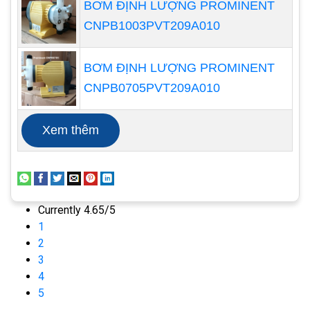
BƠM ĐỊNH LƯỢNG PROMINENT
của hoá chất. Dưới đây là một số ứng dụng phổ
CNPB1003PVT209A010
biến của bơm định lượng hoá chất Prominent:
BƠM ĐỊNH LƯỢNG PROMINENT
CNPB0705PVT209A010
Xem thêm
Currently 4.65/5
1
2
3
4
5