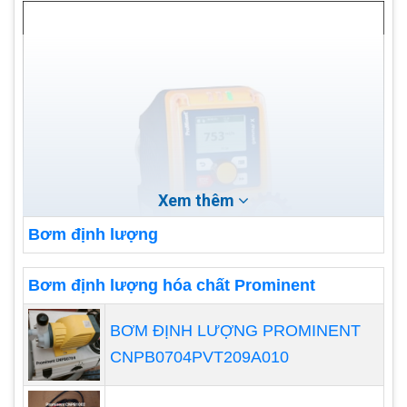
Xem thêm
Bơm định lượng
Bơm định lượng hóa chất Prominent
BƠM ĐỊNH LƯỢNG PROMINENT
CNPB0704PVT209A010
Ống nối và phụ kiện:
Bao gồm các ống nối và phụ
kiện khác nhau để kết nối bơm với hệ thống cung