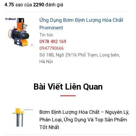
4.7
5
sao của
2290
đánh giá
Ứng Dụng Bơm Định Lượng Hóa Chất
Prominent
Xử lý nước và nước thải
: Bơm định lượng hoá chất
Tin tức
Prominent được sử dụng để đưa các hoá chất xử
0978 492 169
lý như chất khử trùng, chất xử lý pH, chất tẩy rửa
0947790666
Số 18B, Ngõ 29/16 Phố Trạm, Long biên,
và chất kết tụ vào hệ thống xử lý nước và nước
Hà Nội
thải.
Công nghiệp hóa chất
: Trong các quy trình sản
Bài Viết Liên Quan
xuất hóa chất, bơm định lượng hoá chất
Prominent được sử dụng để đưa chính xác lượng
hoá chất cần thiết vào quy trình sản xuất.
Bơm Định Lượng Hóa Chất – Nguyên Lý,
Phân Loại, Ứng Dụng Và Top Sản Phẩm
Chế biến thực phẩm và đồ uống:
Trong ngành
Tốt Nhất
công nghiệp thực phẩm và thức uống, bơm định