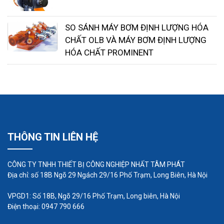
SO SÁNH MÁY BƠM ĐỊNH LƯỢNG HÓA
CHẤT OLB VÀ MÁY BƠM ĐỊNH LƯỢNG
HÓA CHẤT PROMINENT
Ngành công nghiệp dầu khí và khí đốt:
Bơm định
lượng hoá chất Prominent có thể được sử dụng
để đưa các chất phụ gia hoặc chất xử lý vào các
quy trình sản xuất hoặc xử lý dầu và khí đốt.
THÔNG TIN LIÊN HỆ
Hệ thống xử lý nước bể bơi:
Trong ngành công
nghiệp bể bơi, bơm định lượng hoá chất Prominent
CÔNG TY TNHH THIẾT BỊ CÔNG NGHIỆP NHẤT TÂM PHÁT
Địa chỉ: số 18B Ngõ 29 Ngách 29/16 Phố Trạm, Long Biên, Hà Nội
thường được sử dụng để điều chỉnh lượng chất xử
lý trong nước để duy trì chất lượng nước tốt.
VPGD1: Số 18B, Ngõ 29/16 Phố Trạm, Long biên, Hà Nội
Điện thoại: 0947 790 666
Tùy thuộc vào yêu cầu cụ thể của ứng dụng, bơm