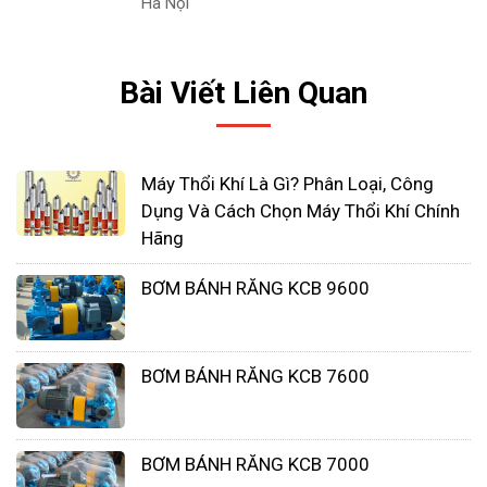
Hà Nội
Bài Viết Liên Quan
Máy Thổi Khí Là Gì? Phân Loại, Công
Dụng Và Cách Chọn Máy Thổi Khí Chính
Kích thước và trọng lượng: Thông số này giúp
Hãng
người dùng biết được kích thước tổng thể
của máy bơm định lượng OBL cũng như trọng
BƠM BÁNH RĂNG KCB 9600
lượng của máy, từ đó có thể tính toán về việc
lắp đặt và vận chuyển máy.
Nhiệt độ làm việc: Đây là thông số quan trọng
BƠM BÁNH RĂNG KCB 7600
để xác định phạm vi nhiệt độ mà máy bơm
có thể hoạt động hiệu quả.
BƠM BÁNH RĂNG KCB 7000
Bảo vệ quá tải: Máy bơm định lượng OBL