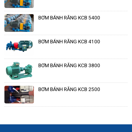
thường được trang bị các cơ chế bảo vệ quá
tải để đảm bảo an toàn khi sử dụng, thông số
BƠM BÁNH RĂNG KCB 5400
này sẽ mô tả cách thức hoạt động của cơ
chế bảo vệ này.
BƠM BÁNH RĂNG KCB 4100
BƠM BÁNH RĂNG KCB 3800
BƠM BÁNH RĂNG KCB 2500