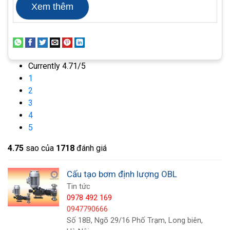
Xem thêm
suất tối đa sẽ phụ thuộc vào mục đích sử
dụng cụ thể và dung lượng của máy bơm.
Lưu lượng: Đây là thông số quan trọng cho
máy bơm định lượng OBL, xác định khả năng
Currently 4.71/5
cung cấp nước theo yêu cầu trong một
1
khoảng thời gian nhất định.
2
3
Vật liệu chế tạo: Thông số này bao gồm các
4
chi tiết về chất liệu cụ thể được sử dụng để
5
sản xuất máy bơm, từ đó ảnh hưởng đến độ
bền và khả năng chịu hóa chất của máy.
4.7
5
sao của
1718
đánh giá
Cấu tạo bơm định lượng OBL
Tin tức
0978 492 169
0947790666
Số 18B, Ngõ 29/16 Phố Trạm, Long biên,