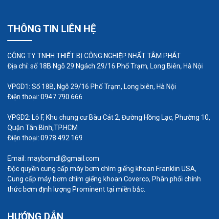
Giải thích thêm về các thông số của máy
bơm định lượng OBL
THÔNG TIN LIÊN HỆ
Lưu lượng: Lưu lượng là thông số quan trọng
nhất của máy bơm định lượng. Lưu lượng của
CÔNG TY TNHH THIẾT BỊ CÔNG NGHIỆP NHẤT TÂM PHÁT
máy bơm định lượng OBL có dải rộng, từ 11
Địa chỉ: số 18B Ngõ 29 Ngách 29/16 Phố Trạm, Long Biên, Hà Nội
lít/h đến 520 lít/h, đáp ứng được nhu cầu sử
VPGD1: Số 18B, Ngõ 29/16 Phố Trạm, Long biên, Hà Nội
dụng của nhiều ứng dụng khác nhau.
Điện thoại: 0947 790 666
Áp suất: Áp suất của máy bơm định lượng
VPGD2: Lô F, Khu chung cư Bàu Cát 2, Đường Hồng Lạc, Phường 10,
OBL có dải từ 5 bar đến 12 bar. Áp suất của
Quận Tân Bình,TP.HCM
máy bơm cần được lựa chọn phù hợp với yêu
Điện thoại: 0978 492 169
cầu của ứng dụng. Ví dụ, nếu ứng dụng cần
Email: maybomdl@gmail.com
bơm chất lỏng lên độ cao lớn thì máy bơm
Độc quyền cung cấp máy bơm chìm giếng khoan Franklin USA,
cần có áp suất cao.
Cung cấp máy bơm chìm giếng khoan Coverco, Phân phối chính
thức bơm định lượng Prominent tại miền bắc.
Công suất: Công suất của máy bơm định
lượng OBL có dải từ 0,2 kW đến 5,5 kW. Công
HƯỚNG DẪN