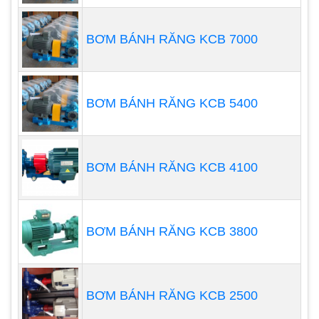
BƠM BÁNH RĂNG KCB 7000
BƠM BÁNH RĂNG KCB 5400
BƠM BÁNH RĂNG KCB 4100
Nguyên lý hoạt động của máy
BƠM BÁNH RĂNG KCB 3800
bơm định lượng Blue White
Các quy trình hoạt động của máy bơm định lượng
BƠM BÁNH RĂNG KCB 2500
Blue White được thực hiện liên tục và tuần hoàn