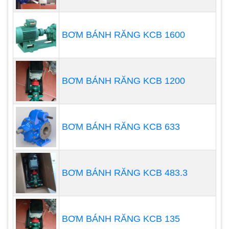
Máy bơm ly tâm của chúng tôi được sử dụng để
bơm tất cả các loại chất lỏng có độ nhớt thấp ở áp
BƠM BÁNH RĂNG KCB 1600
suất vừa phải. Nó cũng có thể dễ dàng xử lý chất
lỏng có tỷ lệ chất rắn lơ lửng cao trong chúng.
BƠM BÁNH RĂNG KCB 1200
BƠM BÁNH RĂNG KCB 633
BƠM BÁNH RĂNG KCB 483.3
BƠM BÁNH RĂNG KCB 135