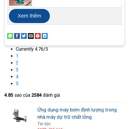
Xem thêm
Các ứng dụng bơm định lượng
Nhà máy chế biến thực phẩm
Nhà máy xử lý nước
Currently 4.76/5
Nước thải
1
Công nghiệp hóa chất và dầu khí
2
Ứng dụng lò hơi
3
4
Ngành dược phẩm
5
4.8
5
sao của
2584
đánh giá
Ứng dụng máy bơm định lượng trong
nhà máy dự trữ chất lỏng
Tin tức