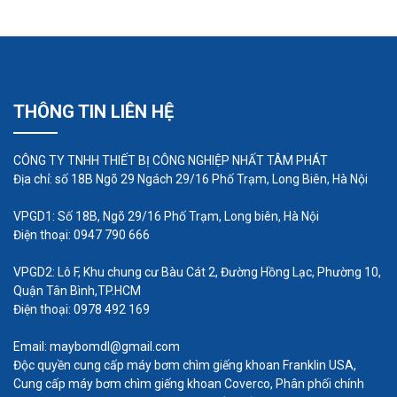
nhiều nơi trên thế giới. Ngành công nghiệp châu
Âu có một số ngành công nghiệp đóng góp cho
nền kinh tế của họ một lượng lớn. Máy bơm công
nghiệp là yêu cầu đầu tiên trong tất cả các ngành
THÔNG TIN LIÊN HỆ
công nghiệp có nhu cầu chuyển chất lỏng. Ireland,
Pháp, Vương quốc Anh, Đức, Thụy Điển, Ý, Thụy Sĩ,
CÔNG TY TNHH THIẾT BỊ CÔNG NGHIỆP NHẤT TÂM PHÁT
Bỉ, Tây Ban Nha và nhiều nước Châu Âu khác có
Địa chỉ: số 18B Ngõ 29 Ngách 29/16 Phố Trạm, Long Biên, Hà Nội
các ngành công nghiệp lớn đang sử dụng máy
VPGD1: Số 18B, Ngõ 29/16 Phố Trạm, Long biên, Hà Nội
bơm công nghiệp.
Điện thoại: 0947 790 666
VPGD2: Lô F, Khu chung cư Bàu Cát 2, Đường Hồng Lạc, Phường 10,
Quận Tân Bình,TP.HCM
Điện thoại: 0978 492 169
Email: maybomdl@gmail.com
Độc quyền cung cấp máy bơm chìm giếng khoan Franklin USA,
Cung cấp máy bơm chìm giếng khoan Coverco, Phân phối chính