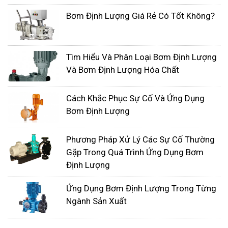
ngành công nghiệp khác nhau, nơi cần chuyển
chất lỏng từ điểm này sang điểm khác.
Bơm Định Lượng Giá Rẻ Có Tốt Không?
Tìm Hiểu Và Phân Loại Bơm Định Lượng
Và Bơm Định Lượng Hóa Chất
Cách Khắc Phục Sự Cố Và Ứng Dụng
Bơm Định Lượng
Phương Pháp Xử Lý Các Sự Cố Thường
Gặp Trong Quá Trình Ứng Dụng Bơm
Định Lượng
Chúng tôi sản xuất máy bơm công nghiệp chất
Ứng Dụng Bơm Định Lượng Trong Từng
lượng cao được thiết kế đặc biệt cho mục đích
Ngành Sản Xuất
xuất khẩu. Máy bơm của chúng tôi được đánh giá
cao bởi các ngành công nghiệp được thành lập ở