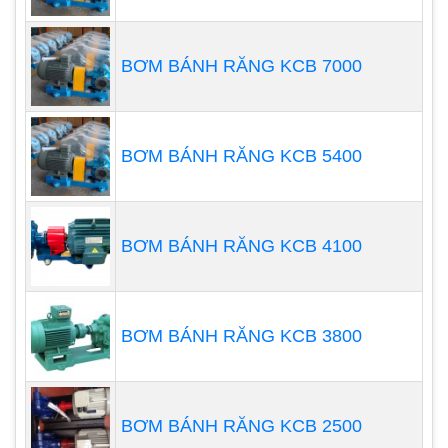
Tốc độ: lên đến 3500 vòng / phút
Nhiệt độ: lên đến 350 ° C
BƠM BÁNH RĂNG KCB 7000
MOC: CI, CS, SS304 / 316, SS 304 L / 316L,
Hợp kim 20, Hợp kim cao cấp B hoặc C,
CD4MCU, v.v. …….
BƠM BÁNH RĂNG KCB 5400
BƠM BÁNH RĂNG KCB 4100
BƠM BÁNH RĂNG KCB 3800
BƠM BÁNH RĂNG KCB 2500