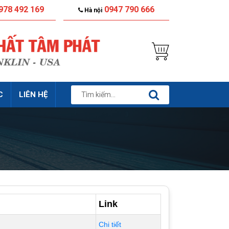
978 492 169
0947 790 666
Hà nội
C
LIÊN HỆ
Link
Chi tiết