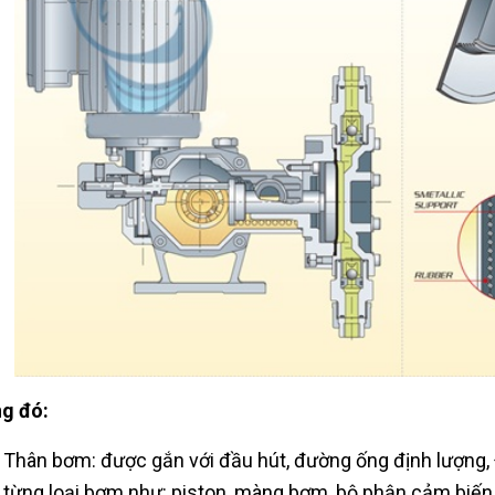
g đó:
Thân bơm: được gắn với đầu hút, đường ống định lượng, 
từng loại bơm như: piston, màng bơm, bộ phận cảm biến