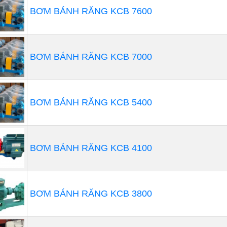
BƠM BÁNH RĂNG KCB 7600
 bơm sẽ chuyển động và truyền động từ piston hoạt động
ưu việt của 2 loại bơm, mạnh mẽ của bơm piston và độ k
 chia đôi bởi một vách ngăn. Ngăn phụ được đổ đầy dầu
BƠM BÁNH RĂNG KCB 7000
on. Ngăn chính sẽ hoạt động như buồng bơm. Màng bơm d
 lỏng cần bơm
Bơm định lượng màng
BƠM BÁNH RĂNG KCB 5400
 sử dụng khi cần phải xác định chính xác lượng chất l
 động như một trái tim. Có rất nhiều ưu điểm: cho phép đi
g bị rò rỉ, cấu tạo đơn giản, bền bỉ ít hư hỏng. Xem thêm
BƠM BÁNH RĂNG KCB 4100
Bơm định lượng điện tử
định lượng hoạt động nhờ màng bơm chuyển động từ tr
BƠM BÁNH RĂNG KCB 3800
 thêm
Bơm Định Lượng Trong Các Nhà Máy Hóa Chất L
p 10 máy bơm định lượng giá tốt hiện