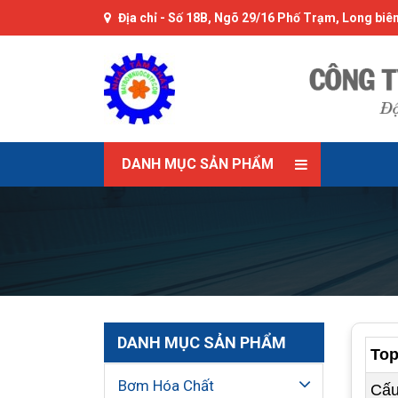
Địa chỉ -
Số 18B, Ngõ 29/16 Phố Trạm, Long biên
DANH MỤC SẢN PHẨM
DANH MỤC SẢN PHẨM
Top
Bơm Hóa Chất
Cấu