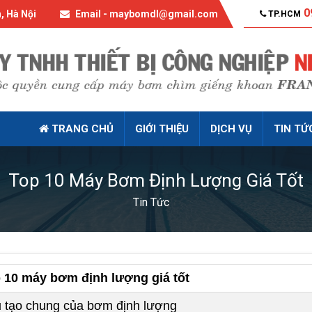
0
, Hà Nội
Email - maybomdl@gmail.com
TP.HCM
TRANG CHỦ
GIỚI THIỆU
DỊCH VỤ
TIN TỨ
Top 10 Máy Bơm Định Lượng Giá Tốt
Tin Tức
 10 máy bơm định lượng giá tốt
 tạo chung của bơm định lượng