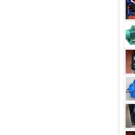
1. 
Bơm
nước
nhiề
tại 
thàn
dạng