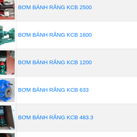
Bơm Định Lượng Prominent Model: SD0223PP2
BƠM BÁNH RĂNG KCB 2500
 định lượng prominent SD0223PP2000A002
là loại bơm 
 hồ bơi, nước thải, bơm hóa chất đơn giản với lưu lượng 
u không gian diện tích. Bơm định lượng Prominent Đức l
BƠM BÁNH RĂNG KCB 1600
nhà máy Trung Quốc, nhà máy Ấn Độ hoặc Đức theo tùy mod
h rẻ, nhưng chất lượng tốt, có nhiều model khác nhau với 
 phù hợp nhiều mục đích sử dụng.
BƠM BÁNH RĂNG KCB 1200
BƠM BÁNH RĂNG KCB 633
BƠM BÁNH RĂNG KCB 483.3