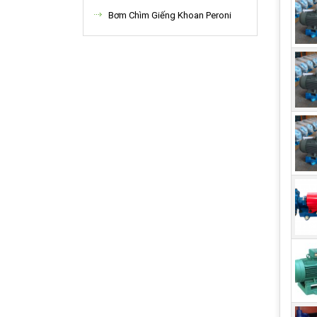
Bơm Chìm Giếng Khoan Peroni
Màng
hợp 
được
pist
chất
Được
hoạt
khôn
Bợm 
Xem
To