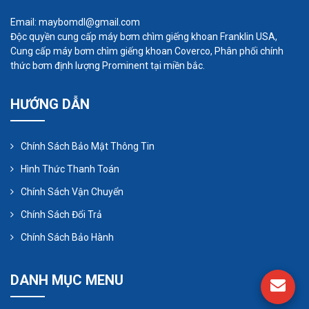
hệ thống. Nước cũng hòa tan các chất khí (như
Email: maybomdl@gmail.com
oxy và carbon dioxide), có thể ăn mòn kim
Độc quyền cung cấp máy bơm chìm giếng khoan Franklin USA,
loại. Nếu không được xử lý, cáu cặn và tắc nghẽn
Cung cấp máy bơm chìm giếng khoan Coverco, Phân phối chính
thức bơm định lượng Prominent tại miền bắc.
có thể làm giảm hiệu suất của nhà máy và có thể
dẫn đến thời gian ngừng hoạt động ngoài kế
HƯỚNG DẪN
hoạch.
Để bảo vệ thiết bị của nhà máy, các liều lượng
Chính Sách Bảo Mật Thông Tin
chính xác của axit sulfuric, phốt phát và các chất
Hình Thức Thanh Toán
ức chế cáu cặn khác phải được thêm vào tháp giải
Chính Sách Vận Chuyển
nhiệt và trong toàn bộ nhà máy để giảm thiểu
Chính Sách Đổi Trả
đóng cặn và chống tắc nghẽn.
Chính Sách Bảo Hành
DANH MỤC MENU