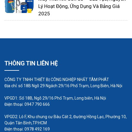
Lý Hoạt Động, Ứng Dụng Và Bảng Giá
2025
Cả hai ứng dụng tiền xử lý đều có thể được thực
hiện đầy đủ bằng máy bơm bánh răng quay, loại
máy
bơm định lượng
này ít tốn kém hơn máy bơm
pittông và dễ bảo trì hơn. Máy bơm quay vòng có ít
THÔNG TIN LIÊN HỆ
bộ phận hơn và được thiết kế để hoạt động liên
tục trong thời gian dài mà không cần điều chỉnh
CÔNG TY TNHH THIẾT BỊ CÔNG NGHIỆP NHẤT TÂM PHÁT
Địa chỉ: số 18B Ngõ 29 Ngách 29/16 Phố Trạm, Long Biên, Hà Nội
hoặc bảo trì.
Vệ sinh và bảo vệ cơ sở hạ tầng
VPGD1: Số 18B, Ngõ 29/16 Phố Trạm, Long biên, Hà Nội
Điện thoại: 0947 790 666
nhà máy
VPGD2: Lô F, Khu chung cư Bàu Cát 2, Đường Hồng Lạc, Phường 10,
Các đặc tính tạo sự sống của nước khuyến khích
Quận Tân Bình,TP.HCM
sự phát triển của vi khuẩn, có thể làm hôi bề mặt
Điện thoại: 0978 492 169