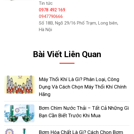
lượng pittông là lựa chọn ưu tiên cho ứng dụng
Tin tức
này.
0978 492 169
0947790666
Số 18B, Ngõ 29/16 Phố Trạm, Long biên,
Hà Nội
Bài Viết Liên Quan
Máy Thổi Khí Là Gì? Phân Loại, Công
Dụng Và Cách Chọn Máy Thổi Khí Chính
Hãng
Các ứng dụng tiền xử lý bổ sung bao gồm định
lượng hóa chất trong bể keo tụ để kết tụ các hạt
Bơm Chìm Nước Thải – Tất Cả Những Gì
kết tủa, giúp lọc ra chúng dễ dàng hơn. Sau quá
Bạn Cần Biết Trước Khi Mua
trình xử lý này, các hạt đông tụ được tách ra khỏi
nước và được loại bỏ khỏi quy trình.
Bơm Hóa Chất Là Gì? Cách Chọn Bơm