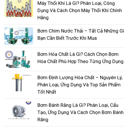
pha/380v/50hz/140rpm
Máy Thổi Khí Là Gì? Phân Loại, Công
Đường kính họng ra: 1,1/4 inch tương đương
Dụng Và Cách Chọn Máy Thổi Khí Chính
Hãng
ống ra DN 32
Bơm Chìm Nước Thải – Tất Cả Những Gì
Bạn Cần Biết Trước Khi Mua
Bơm Hóa Chất Là Gì? Cách Chọn Bơm
Hóa Chất Phù Hợp Theo Từng Ứng Dụng
Bơm Định Lượng Hóa Chất – Nguyên Lý,
Phân Loại, Ứng Dụng Và Top Sản Phẩm
Tốt Nhất
Bơm Bánh Răng Là Gì? Phân Loại, Cấu
Tạo, Ứng Dụng Và Cách Chọn Bơm Bánh
Máy được lắp ráp với linh kiện tốt nhất loại đặc
Răng
biệt: