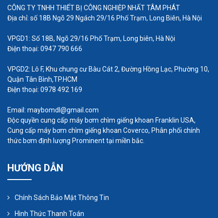
Hàng được bảo hành 1 năm với lỗi của nhà
CÔNG TY TNHH THIẾT BỊ CÔNG NGHIỆP NHẤT TÂM PHÁT
sản xuất, nếu lỗi khách hàng thì công ty
Địa chỉ: số 18B Ngõ 29 Ngách 29/16 Phố Trạm, Long Biên, Hà Nội
chúng tôi hỗ chợ bảo hành sửa chữa, thay –
VPGD1: Số 18B, Ngõ 29/16 Phố Trạm, Long biên, Hà Nội
thế linh kiện tốt nhất cho khách hàng.
Điện thoại: 0947 790 666
VPGD2: Lô F, Khu chung cư Bàu Cát 2, Đường Hồng Lạc, Phường 10,
Quận Tân Bình,TP.HCM
Điện thoại: 0978 492 169
Email: maybomdl@gmail.com
Độc quyền cung cấp máy bơm chìm giếng khoan Franklin USA,
Cung cấp máy bơm chìm giếng khoan Coverco, Phân phối chính
thức bơm định lượng Prominent tại miền bắc.
HƯỚNG DẪN
Chính Sách Bảo Mật Thông Tin
Hình Thức Thanh Toán