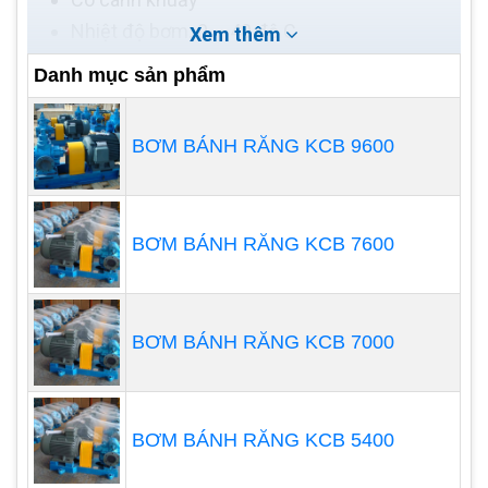
Nhiệt độ bơm: 0 – 40 độ C
Xem thêm
Đường kính họng ra: 50mm
Danh mục sản phẩm
BƠM BÁNH RĂNG KCB 9600
BƠM BÁNH RĂNG KCB 7600
BƠM BÁNH RĂNG KCB 7000
Ứng Dụng:
Sử dụng chính cho các công trình xây dựng,
ngập úng
BƠM BÁNH RĂNG KCB 5400
Hút nước bùn lỏng ao hồ, các bể chứa tạp
chất