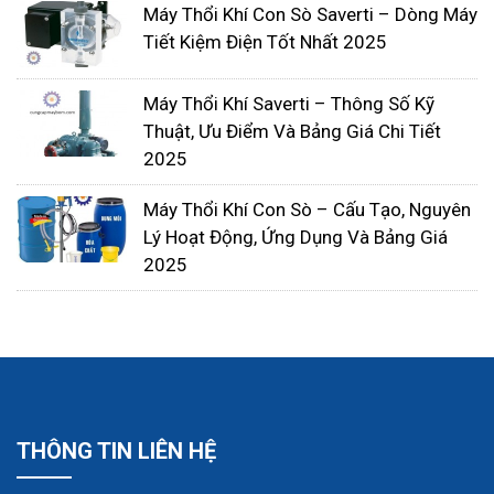
Động cơ cho hiệu xuất cao, Dây quấn là dây
Máy Thổi Khí Con Sò Saverti – Dòng Máy
đồng 100%, được quấn trên máy tự động
Tiết Kiệm Điện Tốt Nhất 2025
hoàn toàn nên cho chất lượng tuyệt vời
Thời gian hoạt động của máy lên tới 15 năm 2
Máy Thổi Khí Saverti – Thông Số Kỹ
Thuật, Ưu Điểm Và Bảng Giá Chi Tiết
– 4 năm đầu không phải bảo trì bảo dưỡng,
2025
việc tháo lắp dễ dàng ít phải thay thế
Máy Thổi Khí Con Sò – Cấu Tạo, Nguyên
5. Bơm Nhu động Saverti SH40
Lý Hoạt Động, Ứng Dụng Và Bảng Giá
Ưu điểm:
2025
Máy được lắp ráp với quy trình lắp đặt và thử
nghiệm nghiêm ngặt nhất để đảm bảo chất
lượng tốt nhất vì vậy mà chúng tôi tự tin so
sánh với các sản phẩm của chúng tôi không
thua kém hàng EU
THÔNG TIN LIÊN HỆ
Hàng được Bảo hành 12 tháng