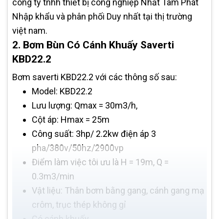
công ty tnhh thiết bị công nghiệp Nhất Tâm Phát
Nhập khẩu và phân phối Duy nhất tại thị trường
việt nam.
2. Bơm Bùn Có Cánh Khuấy Saverti
KBD22.2
Bơm saverti KBD22.2 với các thông số sau:
Model: KBD22.2
Lưu lượng: Qmax = 30m3/h,
Cột áp: Hmax = 25m
Công suất: 3hp/ 2.2kw điện áp 3
pha/380v/50hz/2900vp
Điểm làm việc tôi ưu là H = 19m, Q =
0.3m3/min
Vật liệu: Thân bơm bằng gang, cánh gang mạ
crôm, trục thép không gỉ
Có cánh khuấy