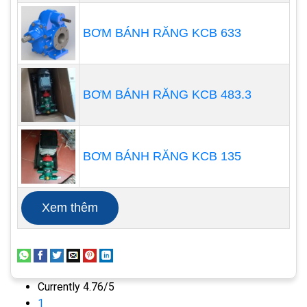
pha/380v/50hz/105rpm
BƠM BÁNH RĂNG KCB 633
Đường kính họng ra: 3/4 inch tương đương
ống ra DN 20
BƠM BÁNH RĂNG KCB 483.3
BƠM BÁNH RĂNG KCB 135
Xem thêm
Currently 4.76/5
1