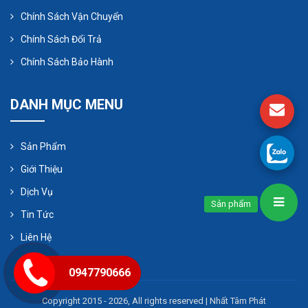
Thông số kỹ thuật:
Chính Sách Vận Chuyển
Model: SH40
Chính Sách Đổi Trả
Lưu lượng: Qmax = 9600L/H
Chính Sách Bảo Hành
Áp xuất: Hmax = 16 Bar tương đương đẩy cao
160m
DANH MỤC MENU
Công suất: 2,2kw điện áp 3
pha/380v/50hz/120rpm
Sản Phẩm
Đường kính họng ra: 1,1/2 inch tương đương
ống ra DN 40
Giới Thiệu
Dịch Vụ
6. Bơm Nhu động Saverti SH25
Sản phẩm
Tin Tức
Thông số kỹ thuật:
Liên Hệ
Model: SH25
Lưu lượng: Qmax = 2740L/H
0947790666
Áp xuất: Hmax = 16 Bar tương đương đẩy cao
Copyright 2015 - 2026, All rights reserved | Nhất Tâm Phát
160m