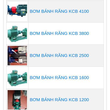
Bơm cặn các bể XLNT, các nghành công
nghiệp nặng
BƠM BÁNH RĂNG KCB 4100
Bơm cấp nước thủy lợi, bơm nước cho nuôi
trồng thủy sản
Bơm thoát nước khu công nghiệp, các nhà
BƠM BÁNH RĂNG KCB 3800
máy
Vận chuyển chất lỏng cho nhà máy XLNT,
bệnh viện, trang trại …
BƠM BÁNH RĂNG KCB 2500
3. Bơm Nhu động Saverti SH20
Thông số kỹ thuật:
BƠM BÁNH RĂNG KCB 1600
Model: SH20
Lưu lượng: Qmax = 820L/H
Áp xuất: Hmax = 12 Bar tương đương đẩy cao
BƠM BÁNH RĂNG KCB 1200
120m
Công suất: 0,55kw điện áp 3