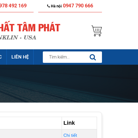
978 492 169
0947 790 666
Hà nội
C
LIÊN HỆ
Link
Chi tiết