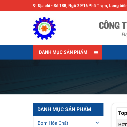
Địa chỉ -
Số 18B, Ngõ 29/16 Phố Trạm, Long biên
DANH MỤC SẢN PHẨM
DANH MỤC SẢN PHẨM
Top
Bơm Hóa Chất
Bơm