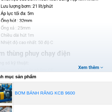
Lưu lượng bơm: 21 lít/phút
Áp lực tối đa: 5m
Ống hút : 32mm
Ống xả : 25mm
Chiều dài hút 1m
Nhiệt độ cao nhất: 50 độ C
m thùng phuy chạy điện
g số kỹ thuật:
Xem thêm
Chứng nhận sản phẩm: CE
h mục sản phẩm
Chất liệu ống bơm: nhựa PP, PVDF, PTFE, Inox , 304
Chất liệu Coil : 100% Copper
Motor: động cơ điện 1 pha hoặc khí nén
BƠM BÁNH RĂNG KCB 9600
Chất liệu phích cắm: Nhựa (POM)
Chiều dài dây điện: 1,5 m