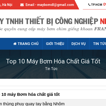
0
, Hà Nội
Email - maybomdl@gmail.com
TP.HCM
TRANG CHỦ
GIỚI THIỆU
DỊCH VỤ
TIN TỨ
Top 10 Máy Bơm Hóa Chất Giá Tốt
Tin Tức
 10 máy Bơm hóa chất giá tốt
 thùng phuy quay tay bằng Nhôm