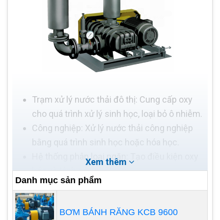
Trạm xử lý nước thải đô thị: Cung cấp oxy
cho quá trình xử lý sinh học, loại bỏ ô nhiễm.
Công nghiệp: Xử lý nước thải công nghiệp
bằng quá trình sinh học hoặc hóa học.
Hệ thống phân loại ngăn: Tạo điều kiện oxy
Xem thêm
hóa và tách các chất rắn.
Danh mục sản phẩm
Hồ chứa: Tăng cường lưu lượng oxy, duy trì
môi trường xử lý.
BƠM BÁNH RĂNG KCB 9600
Cấp nước: Sục khí khuếch tán, loại bỏ chất