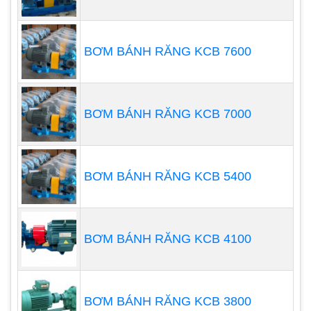
hữu cơ, khí độc, mùi.
Nuôi trồng thủy sản: Cung cấp oxy cho cá và
động vật thủy sinh trong ao hồ.
BƠM BÁNH RĂNG KCB 7600
Các ứng dụng khác.
BƠM BÁNH RĂNG KCB 7000
BƠM BÁNH RĂNG KCB 5400
BƠM BÁNH RĂNG KCB 4100
Máy bơm chìm nước thải là gì?
BƠM BÁNH RĂNG KCB 3800