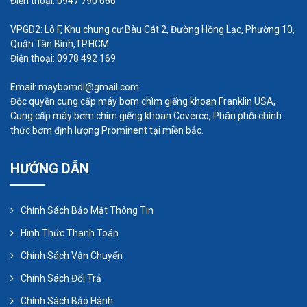
Điện thoại: 0947 790 666
VPGD2: Lô F, Khu chung cư Bàu Cát 2, Đường Hồng Lạc, Phường 10,
Quận Tân Bình,TP.HCM
Điện thoại: 0978 492 169
Email: maybomdl@gmail.com
Độc quyền cung cấp máy bơm chìm giếng khoan Franklin USA,
Cung cấp máy bơm chìm giếng khoan Coverco, Phân phối chính
thức bơm định lượng Prominent tại miền bắc.
Điều quan trọng khi sử dụng máy bơm chìm là cố
gắng đảm bảo chúng hoạt động hiệu quả và an
HƯỚNG DẪN
toàn trong suốt quá trình vận hành.
Chính Sách Bảo Mật Thông Tin
Hiện tại, Nhất Tâm Phát đang mang lại sự đa dạng
Hình Thức Thanh Toán
trong các mức giá máy thổi khí xử lý nước thải và
Chính Sách Vận Chuyển
máy bơm chìm nước thải, phần nào giúp quý
Chính Sách Đổi Trả
khách có thêm nhiều lựa chọn trong quyết định
mua hàng của mình. Ngoài ra, chúng tôi còn là
Chính Sách Bảo Hành