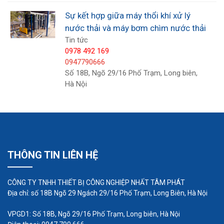
thoát nước.
Sự kết hợp giữa máy thổi khí xử lý
Cống thoát nước: dùng để bơm nước từ các
nước thải và máy bơm chìm nước thải
cống thoát nước hoặc hố ga đến các điểm
Tin tức
tiếp nối.
0978 492 169
0947790666
Hút nước ngập lụt: trong trường hợp ngập lụt
Số 18B, Ngõ 29/16 Phố Trạm, Long biên,
hoặc thiên tai, máy bơm chìm giúp hút nước
Hà Nội
nhanh chóng để giảm thiểu thiệt hại.
Xây dựng và công trình: dùng để hút nước
trong quá trình thi công, đào móng hay xây
dựng các tầng hầm.
Nông nghiệp: hỗ trợ tưới tiêu, thoát nước
THÔNG TIN LIÊN HỆ
trong lĩnh vực nông nghiệp và nuôi trồng thủy
sản.
CÔNG TY TNHH THIẾT BỊ CÔNG NGHIỆP NHẤT TÂM PHÁT
Địa chỉ: số 18B Ngõ 29 Ngách 29/16 Phố Trạm, Long Biên, Hà Nội
VPGD1: Số 18B, Ngõ 29/16 Phố Trạm, Long biên, Hà Nội