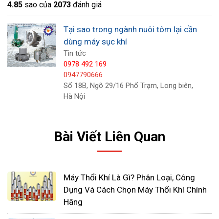
4.8
5
sao của
2073
đánh giá
Hiệu quả cao
Tại sao trong ngành nuôi tôm lại cần
Tiết kiệm năng lượng
dùng máy sục khí
Cấu trúc đơn giản
Tin tức
Dễ sử dụng
0978 492 169
Dễ dàng để bảo trì
0947790666
Số 18B, Ngõ 29/16 Phố Trạm, Long biên,
Tiếng ồn thấp, một số còn có có miếng đệm
Hà Nội
cách âm.
Bài Viết Liên Quan
Máy Thổi Khí Là Gì? Phân Loại, Công
Dụng Và Cách Chọn Máy Thổi Khí Chính
Hãng