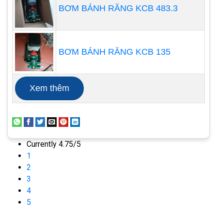
tốn quá nhiều chi phí cho điện năng.
BƠM BÁNH RĂNG KCB 483.3
BƠM BÁNH RĂNG KCB 135
Xem thêm
Currently 4.75/5
1
2
3
4
Các tính năng của máy sục khí
5
nuôi tôm: