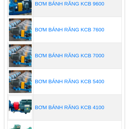
có lợi ích gì?
BƠM BÁNH RĂNG KCB 9600
Chúng ta biết rằng yếu tố chính ảnh hưởng đến sự
tăng trưởng của tôm cá là nguồn cung cấp oxy
BƠM BÁNH RĂNG KCB 7600
trong nước. Vì vậy, để giải quyết vấn đề này, cách
đơn giản và tốt nhất là sử dụng máy thổi khí,
máy
sục khí
trong ao nuôi tôm, ao nuôi tôm….
BƠM BÁNH RĂNG KCB 7000
BƠM BÁNH RĂNG KCB 5400
BƠM BÁNH RĂNG KCB 4100