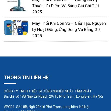
cung cấp máy thổi khí chuyên nghiệp. Hệ thống
Thuật, Ưu Điểm Và Bảng Giá Chi Tiết
2025
nhà máy Heywel được đặt tại Đài Loan-Trung
Quốc đã xuất khẩu tua-bin gió chất lượng cao đến
Máy Thổi Khí Con Sò – Cấu Tạo, Nguyên
hơn 20 quốc gia trên thế giới.
Lý Hoạt Động, Ứng Dụng Và Bảng Giá
Máy thổi khí ANLET
2025
ANLET là nhà sản xuất máy thổi khí chuyên nghiệp
và lớn nhất Nhật Bản. Có hơn 23 kiểu máy và loại
máy thổi khác nhau.
Máy thổi khí LONGTECH
Longtech là hãng sản xuất quạt gió đến từ Đài
THÔNG TIN LIÊN HỆ
Loan-Trung Quốc, sau hơn 30 năm tồn tại và phát
triển, Longtech đã trở thành nhà cung cấp máy
CÔNG TY TNHH THIẾT BỊ CÔNG NGHIỆP NHẤT TÂM PHÁT
thổi khí lớn mạnh và chuyên nghiệp tại Đài Loan.
Địa chỉ: số 18B Ngõ 29 Ngách 29/16 Phố Trạm, Long Biên, Hà Nội
Máy thổi khí ITO
VPGD1: Số 18B, Ngõ 29/16 Phố Trạm, Long biên, Hà Nội