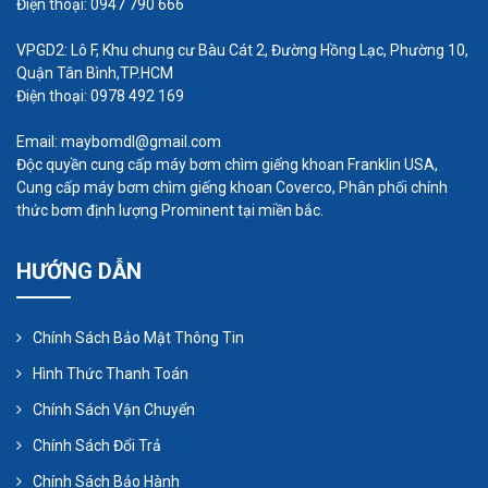
Máy thổi khí ITO là sản phẩm chất lượng đến từ
Điện thoại: 0947 790 666
Nhật Bản, hiện đang là sản phẩm có tiếng trên thị
VPGD2: Lô F, Khu chung cư Bàu Cát 2, Đường Hồng Lạc, Phường 10,
trường Việt Nam, được nhiều công ty tư vấn, chủ
Quận Tân Bình,TP.HCM
Điện thoại: 0978 492 169
đầu tư lựa chọn để đưa vào các nhà máy, dự án
khu công nghiệp lớn.
Email: maybomdl@gmail.com
Độc quyền cung cấp máy bơm chìm giếng khoan Franklin USA,
Cung cấp máy bơm chìm giếng khoan Coverco, Phân phối chính
thức bơm định lượng Prominent tại miền bắc.
HƯỚNG DẪN
Chính Sách Bảo Mật Thông Tin
Hình Thức Thanh Toán
Chính Sách Vận Chuyển
Chính Sách Đổi Trả
Chính Sách Bảo Hành