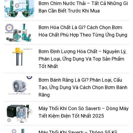
Bơm Chìm Nước Thải – Tất Cả Những Gì
Bạn Cần Biết Trước Khi Mua
Bơm Hóa Chất Là Gì? Cách Chọn Bơm
Hóa Chất Phù Hợp Theo Từng Ứng Dụng
Bơm Định Lượng Hóa Chất – Nguyên Lý,
Các thương hiệu máy sục khí
Phân Loại, Ứng Dụng Và Top Sản Phẩm
phổ biến tại Viêt Nam
Tốt Nhất
Máy thổi khí TSURUMI
Bơm Bánh Răng Là Gì? Phân Loại, Cấu
Tsurumi là hãng sản xuất
máy thổi khí
của Nhật
Tạo, Ứng Dụng Và Cách Chọn Bơm Bánh
Bản. Ngày nay, dòng máy thổi khí Tsurumi ngày
Răng
càng trở nên phổ biến tại Việt Nam để xử lý nước
Máy Thổi Khí Con Sò Saverti – Dòng Máy
thải công nghiệp.
Tiết Kiệm Điện Tốt Nhất 2025
Máy thổi khí HIGHWELL
Heywel Mechanical Co., Ltd là nhà sản xuất và
Máy Thổi Khí Saverti – Thông Số Kỹ