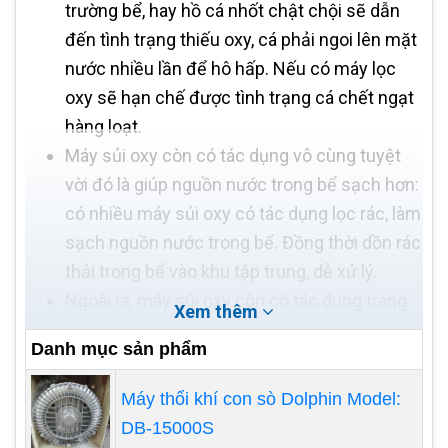
trường bể, hay hồ cá nhốt chật chội sẽ dẫn
đến tình trạng thiếu oxy, cá phải ngoi lên mặt
nước nhiều lần để hô hấp. Nếu có máy lọc
oxy sẽ hạn chế được tình trạng cá chết ngạt
hàng loạt.
Máy sủi oxy còn có tác dụng vô cùng tuyệt
vời đó là giúp nguồn nước trong bể sạch hơn:
có nhiều máy sủi oxy có tác dụng lọc rác, làm
sạch nguồn nước trong bể. Đồng thời dồn rác
thải trong bể vào khu tập trung, dễ xử lý.
Ngoài ra, máy sủi oxy còn có tác dụng trang
Xem thêm
trí cho bể cá thủy sinh: những dòng nước sủi
Danh mục sản phẩm
bọt không những giúp cá hô hấp tốt hơn mà
còn trang tri cho bể cá nhà bạn sinh động
Máy thổi khí con sò Dolphin Model:
hơn rất nhiều.
DB-15000S