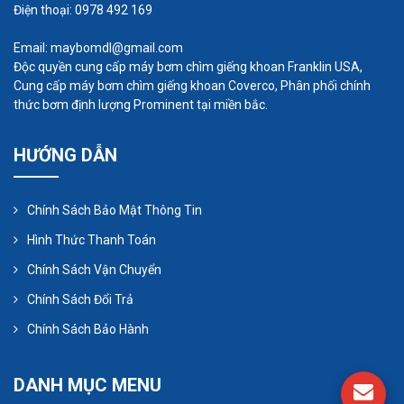
Điện thoại: 0978 492 169
cùng những loài thủy sinh sống trong bể cá. Nếu
mật độ nuôi dày thì tốt nhất là nên trang bị máy
Email: maybomdl@gmail.com
Độc quyền cung cấp máy bơm chìm giếng khoan Franklin USA,
oxy vì nó không quá đắt. Nếu nuôi mật độ mỏng,
Cung cấp máy bơm chìm giếng khoan Coverco, Phân phối chính
các loài dễ nuôi và bể rộng thì không cần máy oxy
thức bơm định lượng Prominent tại miền bắc.
cũng được. Nhất Tâm Phát sẽ cho bạn những lời
khuyên và cung cấp đến bạn những loại máy thổi
HƯỚNG DẪN
khí chính hãng và chất lượng.
Chính Sách Bảo Mật Thông Tin
Hình Thức Thanh Toán
Chính Sách Vận Chuyển
Chính Sách Đổi Trả
Chính Sách Bảo Hành
DANH MỤC MENU