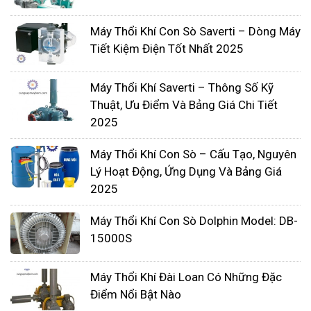
Trên thị trường hiện nay có rất nhiều loại máy sủi
oxy. Từ máy thổi khí mini đến loại có công suất
Máy Thổi Khí Con Sò Saverti – Dòng Máy
lớn, từ loại máy sủi oxy giá rẻ đến giá cao ngất tùy
Tiết Kiệm Điện Tốt Nhất 2025
thuộc vào loại máy và hoạt động có êm, tạo tiếng
ồn lớn hay nhỏ, độ bền của máy cao hay thấp, do
Máy Thổi Khí Saverti – Thông Số Kỹ
Thuật, Ưu Điểm Và Bảng Giá Chi Tiết
hãng nào sản xuất. Đa số chạy bằng điện nhưng
2025
có một số máy sủi oxy chạy bằng pin, loại có đèn
và loại không đèn, kích thước trọng lượng cũng
Máy Thổi Khí Con Sò – Cấu Tạo, Nguyên
khác nhau. Nếu hồ cá bạn nhỏ thì có thể chọn loại
Lý Hoạt Động, Ứng Dụng Và Bảng Giá
1 vòi, còn rộng và kích thước lớn có thể chọn loại
2025
sủi oxy 2 vòi.
Máy Thổi Khí Con Sò Dolphin Model: DB-
Lưu ý khi lắp đặt máy thổi khí
15000S
oxy cho bể cá
Máy Thổi Khí Đài Loan Có Những Đặc
Khi đặt
máy thổi khí
,các nhà sản xuất thường
Điểm Nổi Bật Nào
khuyến cáo nên để máy sủi cao hơn mặt nước để