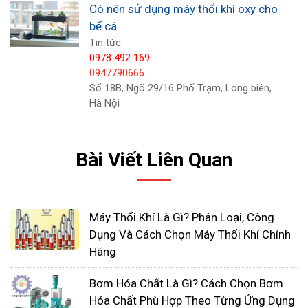
Để tạo oxy hòa tan đầy đủ cho bể cá bạn cần
Có nên sử dụng máy thổi khí oxy cho
phải sử dụng các loại máy sủi bể cá hoặc sử
bể cá
dụng các loại máy bơm lọc nước kết hợp với
Tin tức
0978 492 169
máy sủi khí.
0947790666
Số 18B, Ngõ 29/16 Phố Trạm, Long biên,
Hà Nội
Bài Viết Liên Quan
Máy Thổi Khí Là Gì? Phân Loại, Công
Dụng Và Cách Chọn Máy Thổi Khí Chính
Hãng
Bơm Hóa Chất Là Gì? Cách Chọn Bơm
Các loại máy thổi sủi khí
Hóa Chất Phù Hợp Theo Từng Ứng Dụng