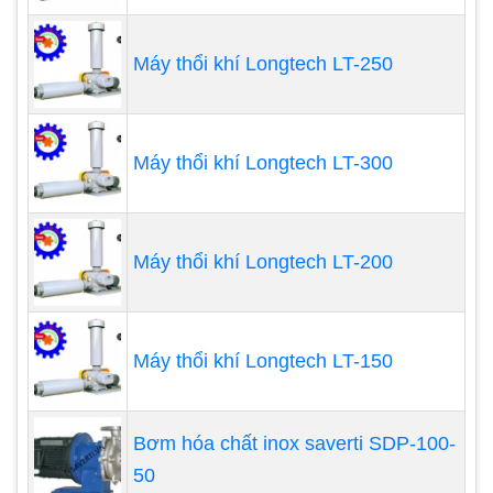
Tuy nhiên chỉ cần mua máy có công suất vừa
phải.
Máy thổi khí Longtech LT-250
Nếu bạn nuôi bể cá nhỏ, bể cá để bạn nhưng
có thêm rong rêu và lượng cá cũng dày đặc
so với thể tích bể thì bạn có thể tìm hiểu máy
Máy thổi khí Longtech LT-300
sủi khí mini.
Còn nếu bạn chỉ nuôi để bàn vài con cá cảnh
thì hoàn toàn không cần đến máy sủi oxy cho
Máy thổi khí Longtech LT-200
bể cá.
Máy thổi khí Longtech LT-150
Bơm hóa chất inox saverti SDP-100-
50