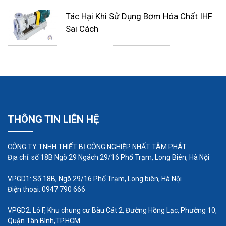
đề phòng trường hợp khi mất điện nước sẽ không
Tác Hại Khi Sử Dụng Bơm Hóa Chất IHF
bị trào ngược trở lại máy sủi dẫn đến các hiện
Sai Cách
tượng nguy hiểm như hỏng máy sủi, chập điện và
nước trong bể bị chảy hết ra ngoài. Các bạn không
lo trường hợp khi ta đặt máy sủi dưới hộc tủ, nghĩa
là máy sủi thấp hơn mặt nước bể cá. Để nước
không bị chảy ra ngoài thì dây oxy từ máy sủi đến
quả sủi, thanh sủi các bạn cứ cho dài dài thoải
THÔNG TIN LIÊN HỆ
mái. Tại sao lại như vậy? Vì khi đó lượng không khí
trong dây oxy sẽ nhiều, nếu như mất điện thì áp
CÔNG TY TNHH THIẾT BỊ CÔNG NGHIỆP NHẤT TÂM PHÁT
lực nước ở trong bể cá nhỏ hơn áp lực không khí
Địa chỉ: số 18B Ngõ 29 Ngách 29/16 Phố Trạm, Long Biên, Hà Nội
trong dây oxy nên nước sẽ không bị trào ngược trở
VPGD1: Số 18B, Ngõ 29/16 Phố Trạm, Long biên, Hà Nội
lại trong trường hợp mất điện.
Điện thoại: 0947 790 666
Như vậy việc sử dụng máy sủi khí oxy cho bể cá
VPGD2: Lô F, Khu chung cư Bàu Cát 2, Đường Hồng Lạc, Phường 10,
Quận Tân Bình,TP.HCM
còn tùy thuộc vào kích thước, mật độ cá cảnh