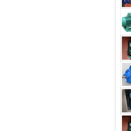
Lưu
Để t
yếu 
4 yế
- Lư
- Đi