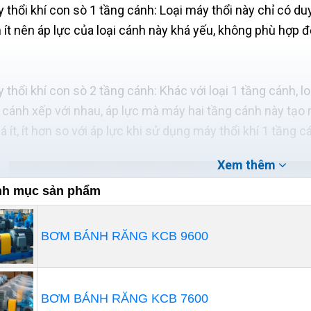
y thổi khí con sò 1 tầng cánh: Loại máy thổi này chỉ có du
 ít nên áp lực của loại cánh này khá yếu, không phù hợp đ
y thổi khí con sò 2 tầng cánh: Khác với loại 1 tầng cánh, lo
 cánh xếp với nhau, áp lực mà máy hai tầng cánh này tạo 
á ít, ít hơn so với áp lực khi sử dụng máy thổi khí 1 tầng c
Xem thêm
h mục sản phẩm
BƠM BÁNH RĂNG KCB 9600
BƠM BÁNH RĂNG KCB 7600