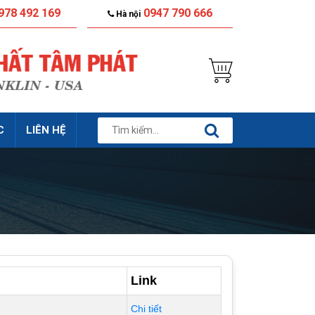
978 492 169
0947 790 666
Hà nội
C
LIÊN HỆ
ò
Link
Chi tiết