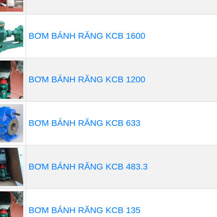
BƠM BÁNH RĂNG KCB 1600
BƠM BÁNH RĂNG KCB 1200
 ý gì khi mua máy thổi khí con sò
BƠM BÁNH RĂNG KCB 633
ìm được sản phẩm máy thổi khí con sò phù hợp không ph
tố kỹ thuật quan trọng sau để lựa chọn được loại máy phù
u tố kỹ thuật bạn cần quan tâm:
BƠM BÁNH RĂNG KCB 483.3
u lượng: Lưu lượng (m3/h) được coi là độ lớn của khí được th
ện áp: Điện áp của các dòng máy tại Việt Nam phổ biến nhất
BƠM BÁNH RĂNG KCB 135