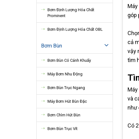
Máy 
Bơm Định Lượng Hóa Chất
góp 
Prominent
Bơm Định Lượng Hóa Chất OBL
Chọn
cả m
Bơm Bùn
vậy 
tìm 
Bơm Bùn Có Cánh Khuấy
Máy Bơm Nhu Động
Tìm
Bơm Bùn Trục Ngang
Máy 
và c
Máy Bơm Hút Bùn Đặc
như 
Bơm Chìm Hút Bùn
Có 2
Bơm Bùn Trục Vít