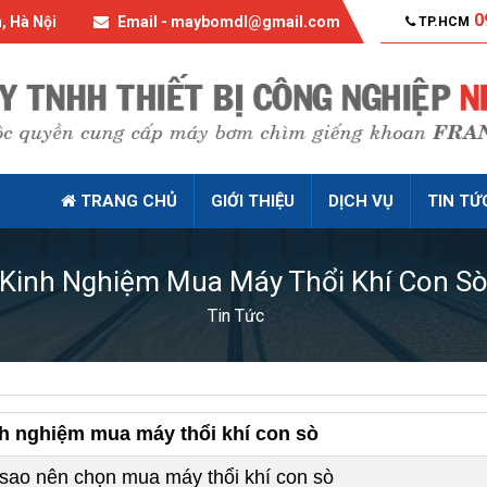
0
, Hà Nội
Email - maybomdl@gmail.com
TP.HCM
TRANG CHỦ
GIỚI THIỆU
DỊCH VỤ
TIN TỨ
Kinh Nghiệm Mua Máy Thổi Khí Con S
Tin Tức
h nghiệm mua máy thổi khí con sò
 sao nên chọn mua máy thổi khí con sò