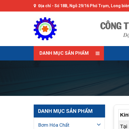
Địa chỉ -
Số 18B, Ngõ 29/16 Phố Trạm, Long biên
DANH MỤC SẢN PHẨM
DANH MỤC SẢN PHẨM
Kin
Bơm Hóa Chất
Tại