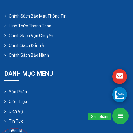
Chính Sách Bảo Mật Thông Tin
Hình Thức Thanh Toán
Chính Sách Vận Chuyển
Chính Sách Đổi Trả
Chính Sách Bảo Hành
DANH MỤC MENU
3. Sơ lược về bơm định lượng pít tông cơ
học
Sản Phẩm
Chủ yếu có hai loại máy bơm có van thông thường
Giới Thiệu
và máy bơm không có van. Bơm định lượng kiểu
Dịch Vụ
Sản phẩm
pit tông được sử dụng rộng rãi trong ngành hóa
Tin Tức
dầu vì cấu tạo đơn giản và khả năng chịu nhiệt độ
Liên Hệ