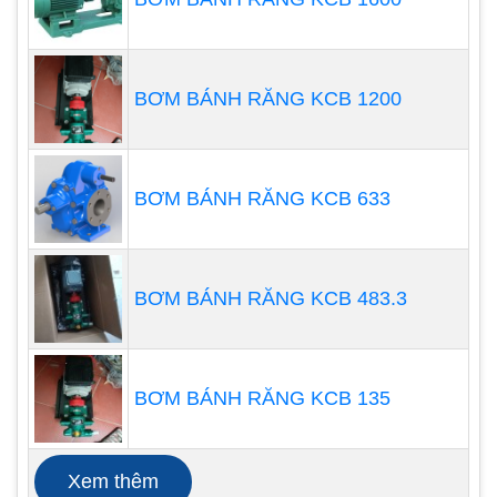
Van quá tải tự động loại bỏ khí từ dầu thủy lực vào
BƠM BÁNH RĂNG KCB 1200
khoang thủy lực để đảm bảo hoạt động ổn định và
ngăn van quá tải tự động mở khi có quá nhiều dầu
thủy lực hoặc đường ống xả bị tắc, để đạt được
BƠM BÁNH RĂNG KCB 633
mục đích của việc bảo vệ.
BƠM BÁNH RĂNG KCB 483.3
BƠM BÁNH RĂNG KCB 135
Xem thêm