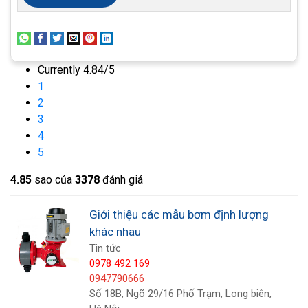
Currently 4.84/5
1
2
3
Hệ thống bù giới hạn dựa vào việc mở van giới hạn
4
5
do màng thủy lực điều khiển và cung cấp dầu kịp
thời theo độ chân không trong khoang thủy lực, để
4.8
5
sao của
3378
đánh giá
đảm bảo rằng dầu thủy lực trong khoang thủy lực
Giới thiệu các mẫu bơm định lượng
là đầy.
khác nhau
Tin tức
0978 492 169
0947790666
Số 18B, Ngõ 29/16 Phố Trạm, Long biên,