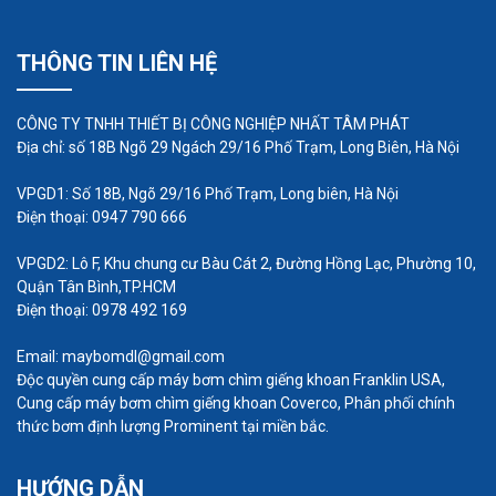
THÔNG TIN LIÊN HỆ
CÔNG TY TNHH THIẾT BỊ CÔNG NGHIỆP NHẤT TÂM PHÁT
Địa chỉ: số 18B Ngõ 29 Ngách 29/16 Phố Trạm, Long Biên, Hà Nội
VPGD1: Số 18B, Ngõ 29/16 Phố Trạm, Long biên, Hà Nội
Điện thoại: 0947 790 666
Ứng dụng
VPGD2: Lô F, Khu chung cư Bàu Cát 2, Đường Hồng Lạc, Phường 10,
Bơm định lượng điện từ được sử dụng rộng rãi
Quận Tân Bình,TP.HCM
trong công nghiệp nhẹ, công nghiệp hóa chất, khai
Điện thoại: 0978 492 169
thác mỏ, luyện kim điện, đóng tàu, nông nghiệp,
Email: maybomdl@gmail.com
dầu khí và các ngành khác.
Độc quyền cung cấp máy bơm chìm giếng khoan Franklin USA,
Cung cấp máy bơm chìm giếng khoan Coverco, Phân phối chính
thức bơm định lượng Prominent tại miền bắc.
HƯỚNG DẪN