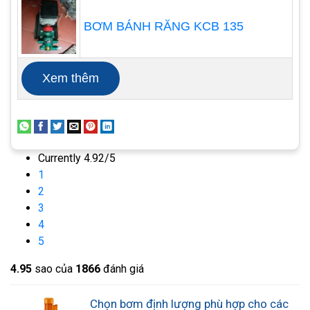
BƠM BÁNH RĂNG KCB 135
Xem thêm
Currently 4.92/5
1
2
3
4
5
4.9
5
sao của
1866
đánh giá
Các lần vuốt piston luân phiên tạo ra áp suất đóng
van đầu vào, mở van đầu ra và đẩy hóa chất ra
Chọn bơm định lượng phù hợp cho các