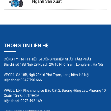
Bơm định lượng đóng một vai trò
Ngành Sản Xuất
quan trọng trong các ứng dụng
dầu khí
1. Đảm bảo dòng chảy
Khi làm việc trong môi trường sâu ngoài khơi, một
trong những vấn đề lớn nhất là sự hình thành
THÔNG TIN LIÊN HỆ
hydrat, hình thành khi hydrocacbon nhẹ và nước
trộn lẫn dưới áp suất cao và nhiệt độ thấp. Hydrat
CÔNG TY TNHH THIẾT BỊ CÔNG NGHIỆP NHẤT TÂM PHÁT
hạn chế dòng chảy và có thể làm hỏng thiết bị. Xử
Địa chỉ: số 18B Ngõ 29 Ngách 29/16 Phố Trạm, Long Biên, Hà Nội
lý ô nhiễm tốn kém và nguy hiểm cho con người,
VPGD1: Số 18B, Ngõ 29/16 Phố Trạm, Long biên, Hà Nội
thiết bị và môi trường, vì vậy một chiến lược hợp lý
Điện thoại: 0947 790 666
để quản lý hydrat là rất quan trọng.
VPGD2: Lô F, Khu chung cư Bàu Cát 2, Đường Hồng Lạc, Phường 10,
Quận Tân Bình,TP.HCM
Điện thoại: 0978 492 169