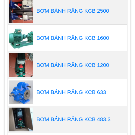
BƠM BÁNH RĂNG KCB 2500
BƠM BÁNH RĂNG KCB 1600
BƠM BÁNH RĂNG KCB 1200
Nguyên tắc hoạt động của loại máy bơm này rất
đơn giản và tương đối không thay đổi kể từ khi
BƠM BÁNH RĂNG KCB 633
chúng được cấp bằng sáng chế vào những năm
1940. Hóa chất đi vào máy bơm khi động cơ dẫn
động một piston để tạo ra một chân không kéo
BƠM BÁNH RĂNG KCB 483.3
hóa chất vào đầu lỏng từ các bồn chứa bên ngoài.