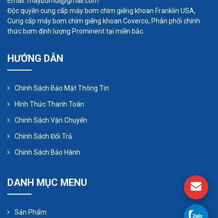
Email: maybomdl@gmail.com
Độc quyền cung cấp máy bơm chìm giếng khoan Franklin USA,
Cung cấp máy bơm chìm giếng khoan Coverco, Phân phối chính
thức bơm định lượng Prominent tại miền bắc.
HƯỚNG DẪN
Chính Sách Bảo Mật Thông Tin
Hình Thức Thanh Toán
Chính Sách Vận Chuyển
Chính Sách Đổi Trả
Chính Sách Bảo Hành
Máy bơm định lượng được sử dụng trong môi
DANH MỤC MENU
trường ngoài khơi để cung cấp các hóa chất đảm
bảo dòng chảy, chẳng hạn như metanol,
Sản Phẩm
monoetylen glycol và các chất ức chế ăn mòn