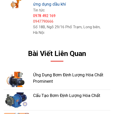
ứng dụng dầu khí
ngoài theo quy trình. Khi piston di chuyển, nó đẩy
Tin tức
chất lỏng thủy lực vào màng ngăn, làm cong màng
0978 492 169
ngăn ở một góc cụ thể và ở một tốc độ hành trình
0947790666
cụ thể để di chuyển một thể tích hóa chất chính
Số 18B, Ngõ 29/16 Phố Trạm, Long biên,
Hà Nội
xác qua đầu chất lỏng và ra ngoài quy trình. Chất
lỏng thủy lực ở đầu lỏng của máy bơm hoạt động
như một rào cản giữa piston và màng ngăn.
Bài Viết Liên Quan
Ứng Dụng Bơm Định Lượng Hóa Chất
Prominent
Cấu Tạo Bơm Định Lượng Hóa Chất