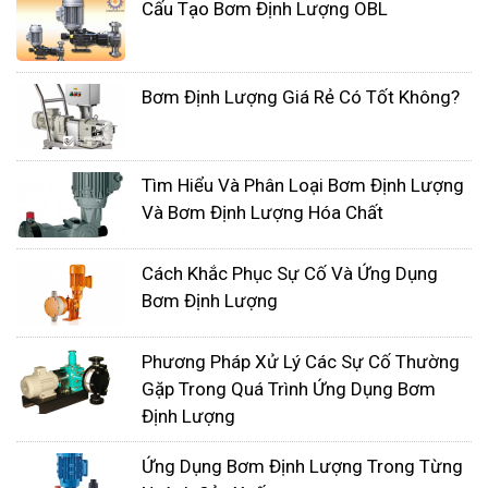
Cấu Tạo Bơm Định Lượng OBL
Bơm Định Lượng Giá Rẻ Có Tốt Không?
Tìm Hiểu Và Phân Loại Bơm Định Lượng
Và Bơm Định Lượng Hóa Chất
Cách Khắc Phục Sự Cố Và Ứng Dụng
Bơm Định Lượng
Bởi vì piston không bao giờ tiếp xúc với màng
ngăn, và bởi vì màng ngăn được cân bằng hoàn
Phương Pháp Xử Lý Các Sự Cố Thường
hảo giữa chất lỏng thủy lực và quá trình, nên có rất
Gặp Trong Quá Trình Ứng Dụng Bơm
ít mài mòn trên màng ngăn. Nhờ vậy, loại bơm định
Định Lượng
lượng này có thể chạy hàng chục năm.
Ứng Dụng Bơm Định Lượng Trong Từng