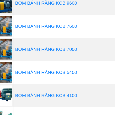
BƠM BÁNH RĂNG KCB 9600
BƠM BÁNH RĂNG KCB 7600
u tạo chung của bơm định lượng
BƠM BÁNH RĂNG KCB 7000
 thị trường hiện nay, máy bơm định lượng được chia làm 4 
Bơm định lượng kiểu Piston
Bơm định lượng thủy lực
BƠM BÁNH RĂNG KCB 5400
Bơm định lượng màng
Bơm định lượng điện tử
BƠM BÁNH RĂNG KCB 4100