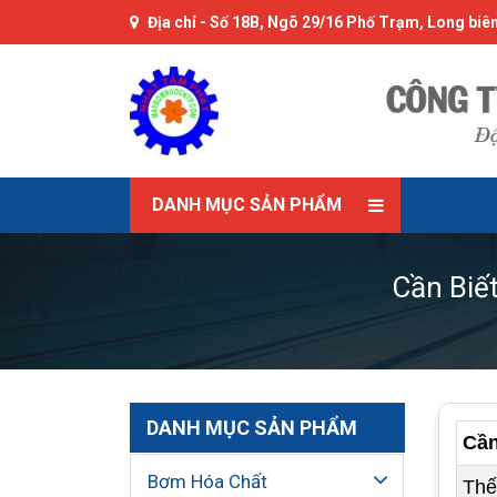
Địa chỉ -
Số 18B, Ngõ 29/16 Phố Trạm, Long biên
DANH MỤC SẢN PHẨM
Cần Biế
DANH MỤC SẢN PHẨM
Cần
Bơm Hóa Chất
Thế