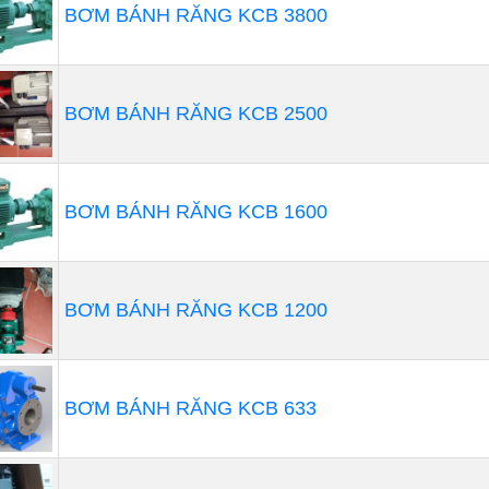
BƠM BÁNH RĂNG KCB 3800
BƠM BÁNH RĂNG KCB 2500
BƠM BÁNH RĂNG KCB 1600
BƠM BÁNH RĂNG KCB 1200
loại
bơm định lượng giá rẻ
có những cơ chế, cách hoạt độ
, nhưng cấu tạo bơm định lượng có một số điểm chung s
BƠM BÁNH RĂNG KCB 633
Thùng chứa hóa chất
Van một chiều: Thường được đặt ở đầu hút và đầu đẩy 
Thân bơm/ Buồng bơm: Tùy thuộc vào nhiều yếu tố: nhà