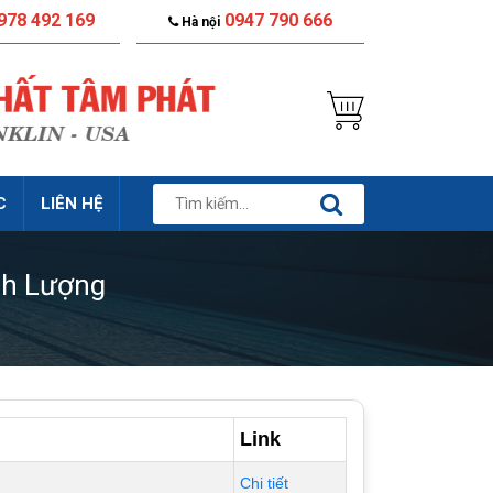
978 492 169
0947 790 666
Hà nội
C
LIÊN HỆ
nh Lượng
Link
Chi tiết