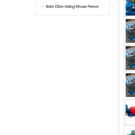
Bơm Chìm Giếng Khoan Peroni
Cấ
Trên