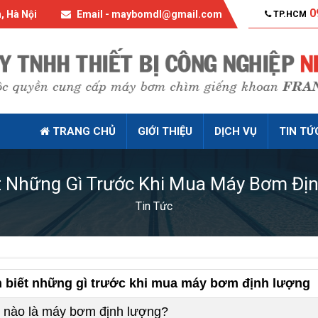
0
, Hà Nội
Email - maybomdl@gmail.com
TP.HCM
TRANG CHỦ
GIỚI THIỆU
DỊCH VỤ
TIN TỨ
t Những Gì Trước Khi Mua Máy Bơm Đị
Tin Tức
 biết những gì trước khi mua máy bơm định lượng
 nào là máy bơm định lượng?