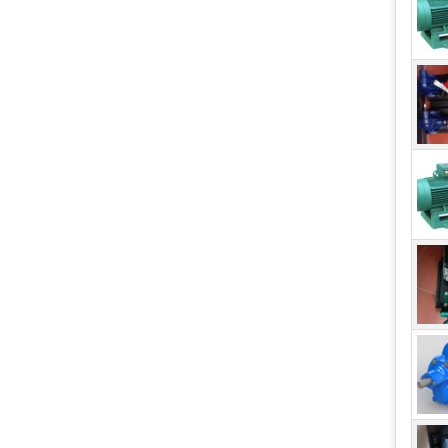
Mỗi 
nhau