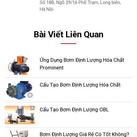
Số 18B, Ngõ 29/16 Phố Trạm, Long biên,
Hà Nội
Bài Viết Liên Quan
Ứng Dụng Bơm Định Lượng Hóa Chất
Prominent
Việc chọn bơm định lượng không thể được thực
hiện cho đến khi xác định được tốc độ dòng chảy,
Cấu Tạo Bơm Định Lượng Hóa Chất
áp suất xả và loại chất lỏng phù hợp cho ứng dụng
cụ thể. Sau khi xác định được điều đó, có thể chọn
loại bơm định lượng, tức là màng thủy lực, màng
Cấu Tạo Bơm Định Lượng OBL
kích hoạt cơ học, dẫn động bằng điện từ hoặc kiểu
piston.
Bơm Định Lượng Giá Rẻ Có Tốt Không?