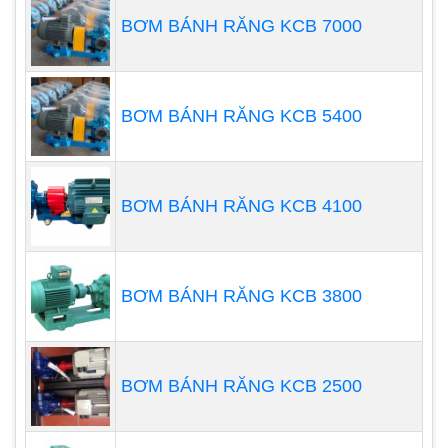
BƠM BÁNH RĂNG KCB 7000
BƠM BÁNH RĂNG KCB 5400
Lựa chọn bơm định lượng
BƠM BÁNH RĂNG KCB 4100
Có vẻ như trường hợp của hầu hết mọi thứ, kích
thước thực sự quan trọng khi xác định máy
bơm
định lượng giá rẻ
thích hợp được sử dụng trong
ứng dụng xử lý nước lò hơi. Cụ thể hơn, việc lựa
BƠM BÁNH RĂNG KCB 3800
chọn bắt đầu bằng việc tìm hiểu kích thước phù
hợp về công suất của cả tốc độ dòng chảy và áp
suất xả của máy bơm.
BƠM BÁNH RĂNG KCB 2500