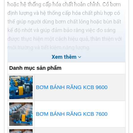
hoặc hệ thống cấp hóa chất hoàn chỉnh. Có bơm
định lượng và hệ thống cấp hóa chất phù hợp có
thể giúp người dùng bơm chất lỏng hoặc bùn bất
kể độ nhớt và giúp đảm bảo rằng việc đo sáng
được thực hiện một cách hiệu quả, thân thiện với
môi trường và tiết kiệm năng lượng.
Xem thêm
Danh mục sản phẩm
BƠM BÁNH RĂNG KCB 9600
BƠM BÁNH RĂNG KCB 7600