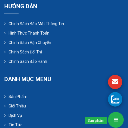
HƯỚNG DẪN
Chính Sách Bảo Mật Thông Tin
Hình Thức Thanh Toán
Chính Sách Vận Chuyển
Chính Sách Đổi Trả
Chính Sách Bảo Hành
Khi xem xét loại đầu bơm cần có, hãy xem xét liệu
DANH MỤC MENU
các tính năng đặc biệt có cần thiết cho ứng dụng
của bạn hay không. Ví dụ, một số kiểu máy được
Sản Phẩm
cung cấp với đầu hai màng ngăn với khả năng
Giới Thiệu
phát hiện rò rỉ và cảnh báo cho các ứng dụng mà
Dịch Vụ
bất kỳ lỗi màng chắn nào phải được phát hiện
Sản phẩm
Tin Tức
ngay lập tức.