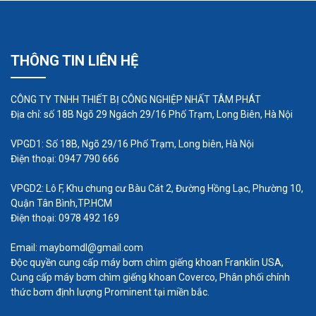
Một quyết định quan trọng khác là vật liệu xây
dựng. Việc lựa chọn máy bơm định lượng phải tính
đến bất kỳ tác động ăn mòn, xói mòn hoặc dung
THÔNG TIN LIÊN HỆ
môi nào có thể xảy ra khi xử lý các chất cụ thể. Ví
dụ, dung môi có thể làm tan các đầu bơm được
CÔNG TY TNHH THIẾT BỊ CÔNG NGHIỆP NHẤT TÂM PHÁT
làm bằng nhựa. Axit và tụ quang chỉ có thể tương
Địa chỉ: số 18B Ngõ 29 Ngách 29/16 Phố Trạm, Long Biên, Hà Nội
thích với thép không gỉ hoặc một số hợp kim thép
nhất định và bùn mài mòn có thể ăn mòn một số
VPGD1: Số 18B, Ngõ 29/16 Phố Trạm, Long biên, Hà Nội
Điện thoại: 0947 790 666
vật liệu. May mắn thay, máy bơm định lượng có
sẵn trong nhiều loại vật liệu xây dựng.
VPGD2: Lô F, Khu chung cư Bàu Cát 2, Đường Hồng Lạc, Phường 10,
Quận Tân Bình,TP.HCM
Điện thoại: 0978 492 169
Email: maybomdl@gmail.com
Độc quyền cung cấp máy bơm chìm giếng khoan Franklin USA,
Cung cấp máy bơm chìm giếng khoan Coverco, Phân phối chính
thức bơm định lượng Prominent tại miền bắc.