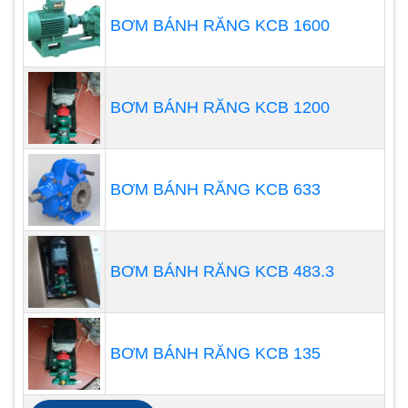
BƠM BÁNH RĂNG KCB 1600
BƠM BÁNH RĂNG KCB 1200
BƠM BÁNH RĂNG KCB 633
BƠM BÁNH RĂNG KCB 483.3
BƠM BÁNH RĂNG KCB 135
Nói một cách đơn giản, máy bơm định lượng
không nên quá khổ. Trên thực tế, một máy bơm