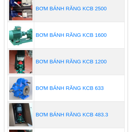
BƠM BÁNH RĂNG KCB 2500
BƠM BÁNH RĂNG KCB 1600
Động cơ tốc độ thay đổi: những động cơ này
thường được sử dụng để cung cấp khả năng điều
khiển đầu ra của bơm tự động. Máy bơm định
BƠM BÁNH RĂNG KCB 1200
lượng màng được trang bị núm điều chỉnh đầu ra
bằng tay. Để điều khiển lưu lượng bơm tự động,
chúng tôi sử dụng động cơ xoay chiều có tốc độ
BƠM BÁNH RĂNG KCB 633
thay đổi tần số thay đổi được cung cấp bởi bộ
truyền động tần số thay đổi. Bộ biến tần được
trang bị bộ theo tín hiệu từ xa sẽ thay đổi vòng tua
BƠM BÁNH RĂNG KCB 483.3
động cơ và công suất bơm tương ứng để đáp ứng
với sự thay đổi của tín hiệu 4-20 mA hoặc tín hiệu