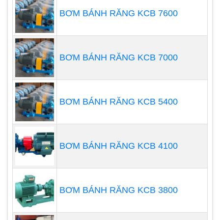
động ở 12 và 24 vôn để sử dụng trên thiết bị di
BƠM BÁNH RĂNG KCB 7600
động, cũng như 90 vôn để sử dụng với bộ truyền
động tốc độ thay đổi. Động cơ không khí cũng
được yêu cầu, đặc biệt để sử dụng trong các ứng
BƠM BÁNH RĂNG KCB 7000
dụng chống cháy nổ.
BƠM BÁNH RĂNG KCB 5400
BƠM BÁNH RĂNG KCB 4100
BƠM BÁNH RĂNG KCB 3800