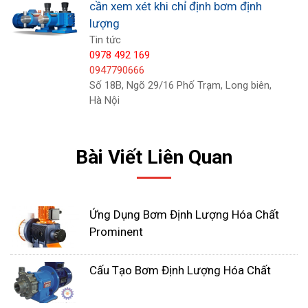
cần xem xét khi chỉ định bơm định
lượng
Tin tức
0978 492 169
0947790666
Số 18B, Ngõ 29/16 Phố Trạm, Long biên,
Hà Nội
Đây chỉ là một số yếu tố cần xem xét khi chỉ định
Bài Viết Liên Quan
động cơ cho máy bơm định lượng. Chúng tôi sẽ
thảo luận về các yếu tố bổ sung trong các bài viết
blog trong tương lai. Để được trợ giúp thêm trong
Ứng Dụng Bơm Định Lượng Hóa Chất
việc chỉ định máy bơm định lượng cho ứng dụng
Prominent
của bạn, hãy liên hệ với Nhất Tâm Phát để được
giải đáp thắc mắc. Chúng tôi luôn phản hồi nhanh
Cấu Tạo Bơm Định Lượng Hóa Chất
chóng.
Bơm định lượng hoá chất nào có