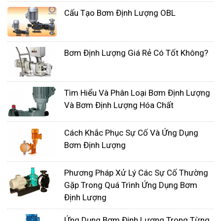
tuổi thọ tốt nhất?
Cấu Tạo Bơm Định Lượng OBL
Về bản chất, hầu hết các máy
bơm định lượng
hóa chất
, là loại máy bơm màng chuyển vị tích
Bơm Định Lượng Giá Rẻ Có Tốt Không?
cực. Điều này là do đầu ra có thể lặp lại và chính
xác là rất quan trọng đối với các ứng dụng tiêm
hóa chất vì bị lãng phí, việc tiêm hóa chất dư thừa
Tìm Hiểu Và Phân Loại Bơm Định Lượng
có thể làm hỏng quá trình cũng như khiến bạn tốn
Và Bơm Định Lượng Hóa Chất
rất nhiều tiền. Máy bơm màng loại chuyển vị tích
cực có đầu ra rất chính xác và lặp lại.
Cách Khắc Phục Sự Cố Và Ứng Dụng
Bơm Định Lượng
Phương Pháp Xử Lý Các Sự Cố Thường
Gặp Trong Quá Trình Ứng Dụng Bơm
Định Lượng
Ứng Dụng Bơm Định Lượng Trong Từng