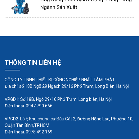
Ngành Sản Xuất
THÔNG TIN LIÊN HỆ
CÔNG TY TNHH THIẾT BỊ CÔNG NGHIỆP NHẤT TÂM PHÁT
Nhưng để đạt được đầu ra có thể lặp lại, chính xác
Địa chỉ: số 18B Ngõ 29 Ngách 29/16 Phố Trạm, Long Biên, Hà Nội
này, máy bơm định lượng hóa chất sử dụng rất
VPGD1: Số 18B, Ngõ 29/16 Phố Trạm, Long biên, Hà Nội
nhiều bộ phận chuyển động, bao gồm cụm van với
Điện thoại: 0947 790 666
van bi một chiều và các thành phần bên trong
VPGD2: Lô F, Khu chung cư Bàu Cát 2, Đường Hồng Lạc, Phường 10,
truyền năng lượng từ động cơ điện hoặc động cơ
Quận Tân Bình,TP.HCM
điện, để làm cho màng bơm chuyển động ngược
Điện thoại: 0978 492 169