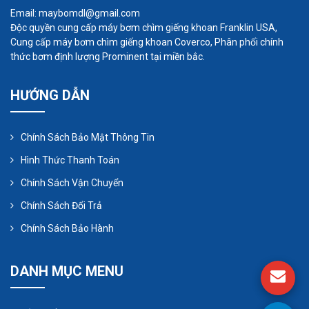
trở lại. và chuyển tiếp.
Email: maybomdl@gmail.com
Độc quyền cung cấp máy bơm chìm giếng khoan Franklin USA,
Cung cấp máy bơm chìm giếng khoan Coverco, Phân phối chính
thức bơm định lượng Prominent tại miền bắc.
HƯỚNG DẪN
Chính Sách Bảo Mật Thông Tin
Hình Thức Thanh Toán
Chính Sách Vận Chuyển
Chính Sách Đổi Trả
Các bộ phận chuyển động này chắc chắn sẽ bị
Chính Sách Bảo Hành
hao mòn. Thông thường, các ứng dụng tiêm hóa
chất là loại ứng dụng cả ngày, cả tuần, cả năm; và
DANH MỤC MENU
với các máy bơm dẫn động bằng điện từ, bằng