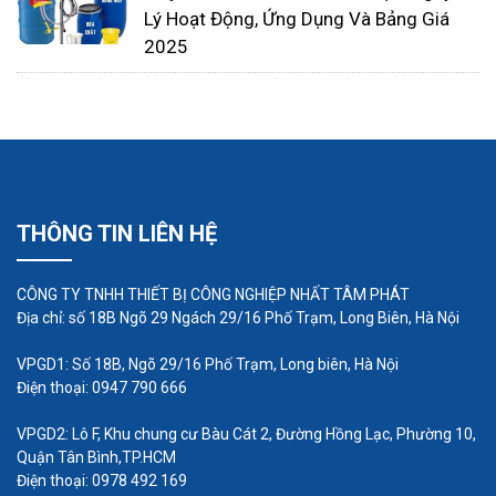
gần như các loại bơm khác.
Lý Hoạt Động, Ứng Dụng Và Bảng Giá
3. Công dụng của máy bơm thực
2025
phẩm
Tuy nhiên, máy bơm thực phẩm cần được giảm
tốc độ khi xử lý các chất lỏng có độ nhớt cao để
đạt hiệu suất tốt nhất. Thông thường, tốc độ đầu
tiên khi bắt đầu bơm chất lỏng có độ nhớt cao là
THÔNG TIN LIÊN HỆ
khoảng 25% tốc độ định mức.
CÔNG TY TNHH THIẾT BỊ CÔNG NGHIỆP NHẤT TÂM PHÁT
Địa chỉ: số 18B Ngõ 29 Ngách 29/16 Phố Trạm, Long Biên, Hà Nội
VPGD1: Số 18B, Ngõ 29/16 Phố Trạm, Long biên, Hà Nội
Điện thoại: 0947 790 666
VPGD2: Lô F, Khu chung cư Bàu Cát 2, Đường Hồng Lạc, Phường 10,
Quận Tân Bình,TP.HCM
Điện thoại: 0978 492 169