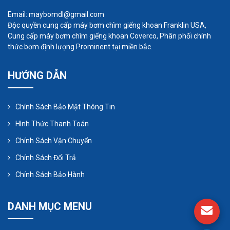
Email: maybomdl@gmail.com
Ứng dụng của bơm thực phẩm rất đa dạng. Sau
Độc quyền cung cấp máy bơm chìm giếng khoan Franklin USA,
đây là một số ứng dụng cơ bản của dòng máy này:
Cung cấp máy bơm chìm giếng khoan Coverco, Phân phối chính
Bơm Phân phối hạt giấy hạt lớn, bơm nước trà
thức bơm định lượng Prominent tại miền bắc.
sữa
HƯỚNG DẪN
Bơm phân phối đường tinh bột
Máy bơm sô cô la, bơm sữa chua
Máy bơm nước sốt, nước cô đặc, dầu gội,
Chính Sách Bảo Mật Thông Tin
nước giặt
Hình Thức Thanh Toán
Bơm bột say, bột làm bánh, các loại bột khác
Chính Sách Vận Chuyển
Bơm phân phối men bia, phân phối nước
Chính Sách Đổi Trả
tương
Chính Sách Bảo Hành
Phân phối nước tương
Bơm mỡ, bơm thùy con lăn
DANH MỤC MENU
Bơm nhũ hoa trung hòa protein, bơm nhũ hóa
chiết xuất, bơm nhũ hóa sữa đông