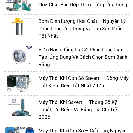
Hóa Chất Phù Hợp Theo Từng Ứng Dụng
Bơm Định Lượng Hóa Chất – Nguyên Lý,
Máy bơm thực phẩm hiện nay được sử dụng rộng
Phân Loại, Ứng Dụng Và Top Sản Phẩm
rãi trong ngành công nghiệp thực phẩm và dược
Tốt Nhất
phẩm vì khả năng vượt trội của chúng trong việc
Bơm Bánh Răng Là Gì? Phân Loại, Cấu
xử lý chất rắn mà không làm ảnh hưởng đến chất
Tạo, Ứng Dụng Và Cách Chọn Bơm Bánh
lỏng hoặc sản phẩm được bơm. Ngoài ra, máy
Răng
bơm thực phẩm còn có khả năng xử lý các chất
rắn có kích thước hạt lớn hơn so với các loại bơm
Máy Thổi Khí Con Sò Saverti – Dòng Máy
Tiết Kiệm Điện Tốt Nhất 2025
chuyển tích khác.
Khác với các loại bơm chuyển tích khác, máy bơm
Máy Thổi Khí Saverti – Thông Số Kỹ
thực phẩm có thiết kế đặc biệt giúp chúng hoạt
Thuật, Ưu Điểm Và Bảng Giá Chi Tiết
động một cách êm ái và ít tải hơn. Điều này là do
2025
cánh quạt không chạm vào nhau khi quay, giúp giữ
khoảng cách giữa vỏ bơm và bánh công tác không
Máy Thổi Khí Con Sò – Cấu Tạo, Nguyên