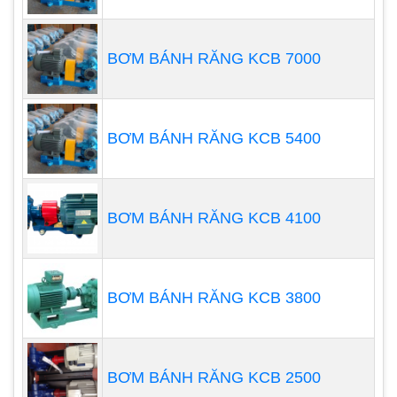
phẩm, hãy thử sử dụng máy bơm thực phẩm. Đây
là một sản phẩm đáng tin cậy, được nhiều người
BƠM BÁNH RĂNG KCB 7000
sử dụng và đánh giá cao. Bạn có thể tìm kiếm các
sản phẩm máy bơm cánh khế, bơm lobe hoặc
bơm cánh gạt để lựa chọn sản phẩm phù hợp với
BƠM BÁNH RĂNG KCB 5400
nhu cầu của mình.
2. Cấu tạo của máy bơm thực
phẩm
BƠM BÁNH RĂNG KCB 4100
Máy bơm thực phẩm là một trong những thiết bị
được ưa chuộng trong nhiều lĩnh vực như sản xuất
giấy, công nghiệp hóa chất, thực phẩm và đồ uống,
BƠM BÁNH RĂNG KCB 3800
dược phẩm và cả công nghệ sinh học. Lý do vì sao
máy bơm này được sử dụng phổ biến là vì nó có
chất lượng làm sạch tuyệt vời, hiệu quả và độ tin
BƠM BÁNH RĂNG KCB 2500
cậy cao. Đặc biệt, máy bơm thực phẩm còn có