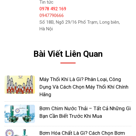
hoặc 316L
Tin tức
Hộp số – Được làm bằng gang, thép không gỉ
0978 492 169
0947790666
Các bộ phận bên trong:
Số 18B, Ngõ 29/16 Phố Trạm, Long biên,
Hà Nội
Cánh quạt, trục bơm – Được làm bằng thép
không gỉ 316 hoặc 316L
Máy bơm cánh quạt có nhiều kiểu dáng và
Bài Viết Liên Quan
cấu hình khác nhau, tùy thuộc vào các đặc
điểm
Máy Thổi Khí Là Gì? Phân Loại, Công
Phớt trục:
Gioăng, phớt đơn, phớt đôi, các loại
Dụng Và Cách Chọn Máy Thổi Khí Chính
phớt theo chuẩn công nghiệp
Hãng
Bơm Chìm Nước Thải – Tất Cả Những Gì
Bạn Cần Biết Trước Khi Mua
Bơm Hóa Chất Là Gì? Cách Chọn Bơm