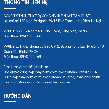
THÔNG TIN LIÊN HỆ
kim loại để chống lại sự hút bụi, rất khó để chống
lại áp suất hệ thống và đầu ra của chúng sẽ thay
CÔNG TY TNHH THIẾT BỊ CÔNG NGHIỆP NHẤT TÂM PHÁT
đổi theo sự thay đổi áp suất của hệ thống.
Địa chỉ: số 18B Ngõ 29 Ngách 29/16 Phố Trạm, Long Biên, Hà Nội
VPGD1: Số 18B, Ngõ 29/16 Phố Trạm, Long biên, Hà Nội
Điện thoại: 0947 790 666
VPGD2: Lô F, Khu chung cư Bàu Cát 2, Đường Hồng Lạc, Phường 10,
Quận Tân Bình,TP.HCM
Điện thoại: 0978 492 169
Email: maybomdl@gmail.com
Độc quyền cung cấp máy bơm chìm giếng khoan Franklin USA,
Cung cấp máy bơm chìm giếng khoan Coverco, Phân phối chính
thức bơm định lượng Prominent tại miền bắc.
HƯỚNG DẪN