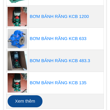
năng bơm cả chất lỏng và khí, do đó, không thể
mất nguyên tố.
BƠM BÁNH RĂNG KCB 1200
BƠM BÁNH RĂNG KCB 633
BƠM BÁNH RĂNG KCB 483.3
BƠM BÁNH RĂNG KCB 135
Ứng suất cắt - Một số chất lỏng có thể bị ảnh
hưởng bất lợi bởi các lực tạo ra trong quá trình
bơm. Máy bơm màng có thể làm hỏng chất lỏng
Xem thêm
mỏng manh, đặc biệt nếu máy bơm sử dụng hành