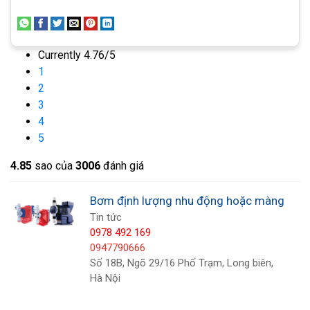
trình tốc độ cao như trong máy bơm loại điện
từ. Máy bơm nhu động sử dụng động tác bóp nhẹ
sẽ không làm hỏng các loại chất lỏng này.
Currently 4.76/5
1
2
3
4
5
4.8
5
sao của
3006
đánh giá
Bơm định lượng nhu động hoặc màng
Tin tức
0978 492 169
0947790666
Số 18B, Ngõ 29/16 Phố Trạm, Long biên,
Hà Nội