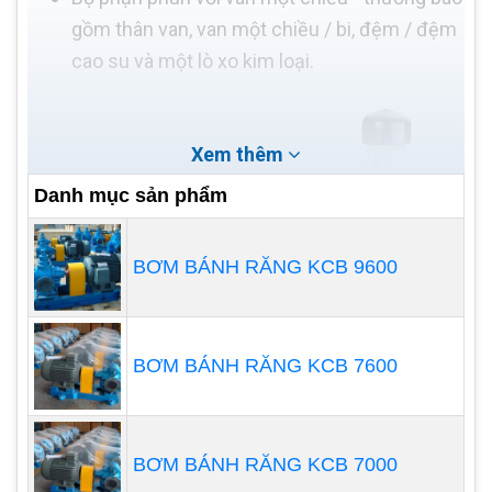
gồm thân van, van một chiều / bi, đệm / đệm
cao su và một lò xo kim loại.
Xem thêm
Danh mục sản phẩm
BƠM BÁNH RĂNG KCB 9600
BƠM BÁNH RĂNG KCB 7600
BƠM BÁNH RĂNG KCB 7000