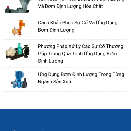
Và Bơm Định Lượng Hóa Chất
Cách Khắc Phục Sự Cố Và Ứng Dụng
Bơm Định Lượng
Sức ép bơm định lượng
Phương Pháp Xử Lý Các Sự Cố Thường
Gặp Trong Quá Trình Ứng Dụng Bơm
Áp suất phun - Máy bơm nhu động được sử dụng
Định Lượng
trong các ứng dụng đo lường thường bị giới hạn ở
Ứng Dụng Bơm Định Lượng Trong Từng
áp suất xả tối đa là 125 psi, nhưng chúng dễ dàng
Ngành Sản Xuất
đạt được dưới áp suất tối đa, có thể bơm vào chân
không mà không cần van nạp lò xo kim loại và khối
lượng đầu ra của chúng không thay đổi do thay đổi
áp suất hệ thống. Máy bơm màng thường có thể
hoạt động ở áp suất hệ thống cao hơn nhiều -
nhưng yêu cầu bổ sung các van nạp lò xo bằng