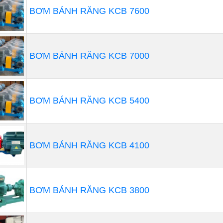
BƠM BÁNH RĂNG KCB 7600
BƠM BÁNH RĂNG KCB 7000
 chỉnh tốc độ dòng chảy bằng cách thay đổi tốc độ của 
 tiến hành khi tốc độ dòng chảy trung bình của bơm tỷ lệ
BƠM BÁNH RĂNG KCB 5400
 năng này. Do đó, tốc độ dòng chảy có thể được điều chỉn
BƠM BÁNH RĂNG KCB 4100
BƠM BÁNH RĂNG KCB 3800