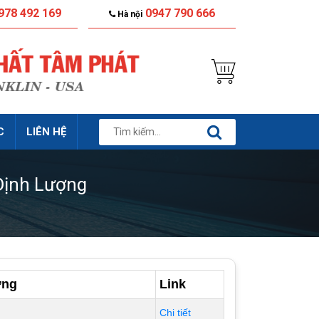
978 492 169
0947 790 666
Hà nội
C
LIÊN HỆ
Định Lượng
ợng
Link
Chi tiết