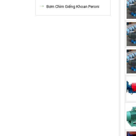
Bơm Chìm Giếng Khoan Peroni
Điều
được
tính