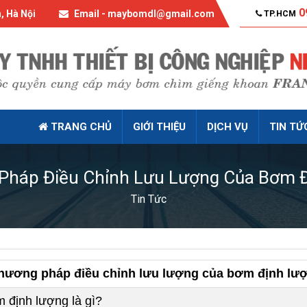
0
, Hà Nội
Email - maybomdl@gmail.com
TP.HCM
TRANG CHỦ
GIỚI THIỆU
DỊCH VỤ
TIN TỨ
Pháp Điều Chỉnh Lưu Lượng Của Bơm 
Tin Tức
hương pháp điều chỉnh lưu lượng của bơm định lư
 định lượng là gì?