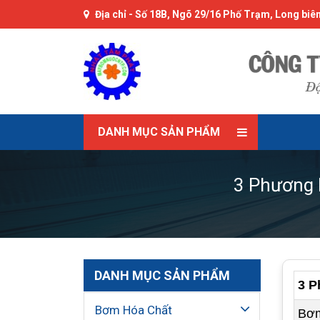
Địa chỉ -
Số 18B, Ngõ 29/16 Phố Trạm, Long biên
DANH MỤC SẢN PHẨM
3 Phương 
DANH MỤC SẢN PHẨM
3 P
Bơm Hóa Chất
Bơm