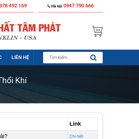
978 492 169
0947 790 666
Hà nội
C
LIÊN HỆ
Thổi Khí
Link
ải?
Chi tiết