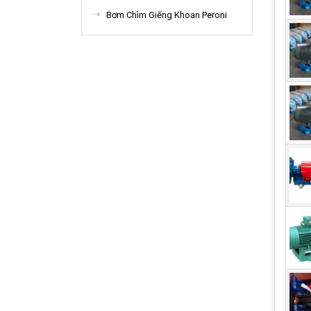
được
Bơm Chìm Giếng Khoan Peroni
độ c
hoặc