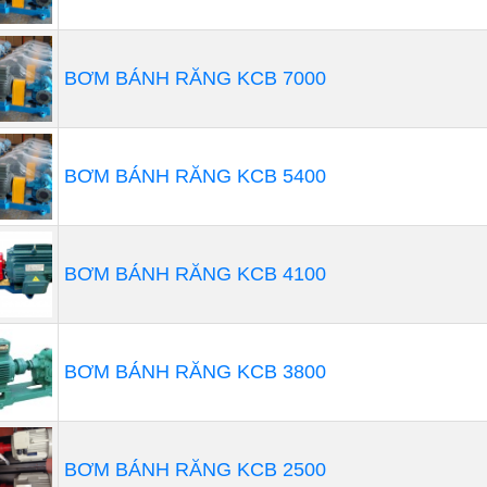
 bằng cách đưa không khí đi qua nhiều tầng của cánh qu
ao duy nhất. Bánh công tác đơn có thể đạt được tốc độ c
 sử dụng một bộ bánh răng tích hợp.
BƠM BÁNH RĂNG KCB 7000
BƠM BÁNH RĂNG KCB 5400
BƠM BÁNH RĂNG KCB 4100
BƠM BÁNH RĂNG KCB 3800
BƠM BÁNH RĂNG KCB 2500