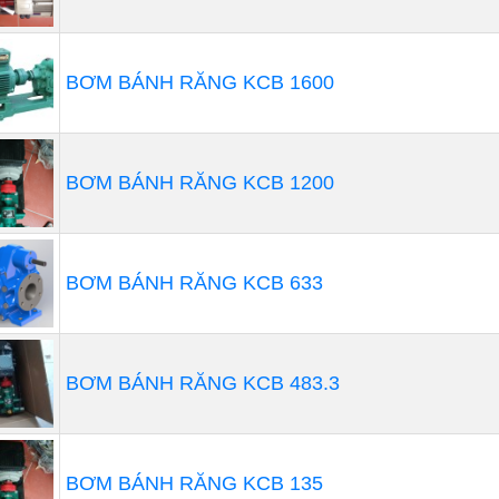
BƠM BÁNH RĂNG KCB 1600
BƠM BÁNH RĂNG KCB 1200
 nhắc thiết kế máy thổi khí trong việ
xác định một
máy thổi khí giá rẻ
phù hợp, bước đầu tiên l
BƠM BÁNH RĂNG KCB 633
g. Điều đó được xác định dựa trên nhu cầu oxy của vi sinh 
chất hữu cơ, hiệu quả trao đổi oxy trong bể và điều kiện đ
lượng oxy cần thiết trong dòng nước thải.
BƠM BÁNH RĂNG KCB 483.3
BƠM BÁNH RĂNG KCB 135