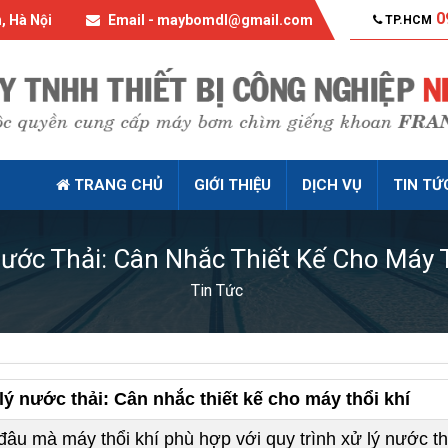
0
, Hà Nội
Email - maybomdl@gmail.com
TP.HCM
TRANG CHỦ
GIỚI THIỆU
DỊCH VỤ
TIN TỨ
ước Thải: Cân Nhắc Thiết Kế Cho Máy 
Tin Tức
lý nước thải: Cân nhắc thiết kế cho máy thổi khí
đâu mà máy thổi khí phù hợp với quy trình xử lý nước th