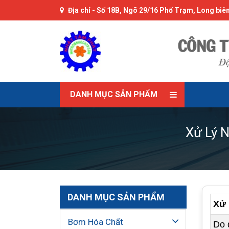
Địa chỉ -
Số 18B, Ngõ 29/16 Phố Trạm, Long biên
DANH MỤC SẢN PHẨM
Xử Lý N
DANH MỤC SẢN PHẨM
Xử 
Bơm Hóa Chất
Do 