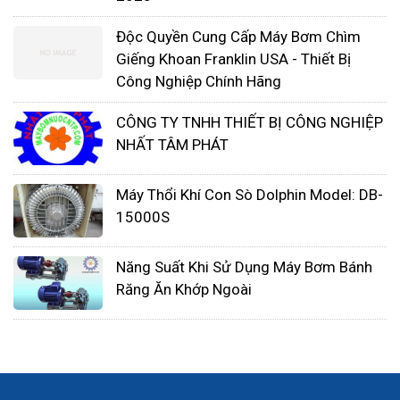
không cao. Còn nếu muốn mua máy tốt, chi phí
Độc Quyền Cung Cấp Máy Bơm Chìm
hợp lý nên mua máy thổi khí của Nhật, Ý… Điều này
Giếng Khoan Franklin USA - Thiết Bị
sẽ phụ thuộc vào nhu cầu của chúng ta khi lựa
Công Nghiệp Chính Hãng
chọn thiết bị.
CÔNG TY TNHH THIẾT BỊ CÔNG NGHIỆP
Đây là những yếu tố quan trọng mà chúng ta cần
NHẤT TÂM PHÁT
lưu ý khi mua máy thổi khí. Phải xác định rõ nhu
cầu sử dụng và các thông số kể trên để chọn sản
Máy Thổi Khí Con Sò Dolphin Model: DB-
phẩm phù hợp và tương ứng.
15000S
Năng Suất Khi Sử Dụng Máy Bơm Bánh
Răng Ăn Khớp Ngoài