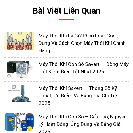
trường làm việc khác nhau.
Bài Viết Liên Quan
Máy Thổi Khí Là Gì? Phân Loại, Công
Dụng Và Cách Chọn Máy Thổi Khí Chính
Hãng
Máy Thổi Khí Con Sò Saverti – Dòng Máy
Tiết Kiệm Điện Tốt Nhất 2025
Máy Thổi Khí Saverti – Thông Số Kỹ
5. Chi phí đầu tư
Thuật, Ưu Điểm Và Bảng Giá Chi Tiết
2025
Yếu tố này phụ thuộc vào điều kiện kinh tế của
người mua. Nếu chi phí đầu tư không nhiều chúng
Máy Thổi Khí Con Sò – Cấu Tạo, Nguyên
ta có thể chọn các loại máy giá rẻ. Nhưng đồng
Lý Hoạt Động, Ứng Dụng Và Bảng Giá
2025
nghĩa với việc chất lượng và tuổi thọ sản phẩm