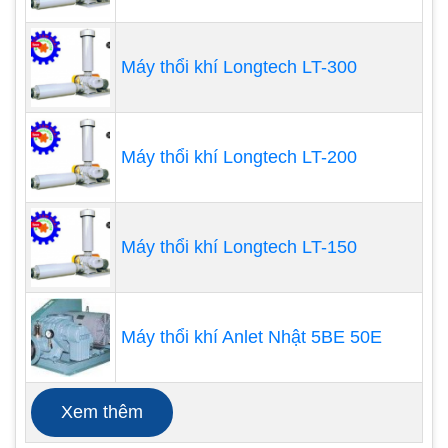
Máy thổi khí Longtech LT-300
Máy thổi khí Longtech LT-200
Máy thổi khí Longtech LT-150
3. Điện áp
Máy thổi khí Anlet Nhật 5BE 50E
Máy thổi khí muốn hoạt động được cần phải được
cấp điện, do đó điện áp cũng là điều nên lưu ý khi
mua
máy thổi khí
. Máy thổi khí cần phải được cấp
Xem thêm
điện với nguồn điện áp phù hợp để có thể hoạt