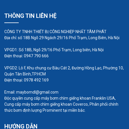
THÔNG TIN LIÊN HỆ
Lưu ý khi lắp đặt máy thổi khí
CÔNG TY TNHH THIẾT BỊ CÔNG NGHIỆP NHẤT TÂM PHÁT
Cần lắp đặt máy thổi khí tại nơi thông thoáng, có
Địa chỉ: số 18B Ngõ 29 Ngách 29/16 Phố Trạm, Long Biên, Hà Nội
đủ ánh sáng, sạch sẽ, khô ráo
Nhiệt độ tại vị trí lắp đặt máy thổi khí không
VPGD1: Số 18B, Ngõ 29/16 Phố Trạm, Long biên, Hà Nội
Điện thoại: 0947 790 666
được vượt quá mức 40 – 45oC
Bệ đặt
máy thổi khí
phải thật chắc chắn, bề
VPGD2: Lô F, Khu chung cư Bàu Cát 2, Đường Hồng Lạc, Phường 10,
mặt đặt máy phải thật bằng phẳng nhằm
Quận Tân Bình,TP.HCM
Điện thoại: 0978 492 169
đảm bảo khi lắp đặt máy sẽ đạt được sự cân
bằng ổn định.
Email: maybomdl@gmail.com
Độc quyền cung cấp máy bơm chìm giếng khoan Franklin USA,
Đường ống hút và xả khí phải có quy cách
Cung cấp máy bơm chìm giếng khoan Coverco, Phân phối chính
hợp lý nhằm truyền tải được một khối lượng
thức bơm định lượng Prominent tại miền bắc.
không khí lớn nhất với tổn thất do ma sát là
tổi thiểu. Toàn bộ phụ kiện lắp đặt như ống,
HƯỚNG DẪN