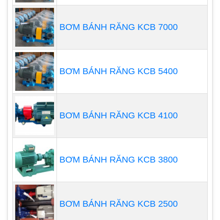
BƠM BÁNH RĂNG KCB 7000
BƠM BÁNH RĂNG KCB 5400
BƠM BÁNH RĂNG KCB 4100
BƠM BÁNH RĂNG KCB 3800
BƠM BÁNH RĂNG KCB 2500
Các ứng dụng của bơm định