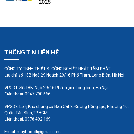
2025
THÔNG TIN LIÊN HỆ
Các tiêu chí đo lường bơm
CÔNG TY TNHH THIẾT BỊ CÔNG NGHIỆP NHẤT TÂM PHÁT
thường được sử dụng
Địa chỉ: số 18B Ngõ 29 Ngách 29/16 Phố Trạm, Long Biên, Hà Nội
Độ chính xác
- Máy bơm định lượng màng phải có
VPGD1: Số 18B, Ngõ 29/16 Phố Trạm, Long biên, Hà Nội
Điện thoại: 0947 790 666
khả năng quay ngược 1.000 đến 1 và độ chính xác
ở trạng thái ổn định 0,5 phần trăm. Hầu hết các
VPGD2: Lô F, Khu chung cư Bàu Cát 2, Đường Hồng Lạc, Phường 10,
hóa chất được mua ở dạng cô đặc, và chúng phải
Quận Tân Bình,TP.HCM
Điện thoại: 0978 492 169
được đo lường chính xác không chỉ để tiết kiệm
tiền mà còn tránh dùng quá liều.Ví dụ, axit sulfuric
Email: maybomdl@gmail.com