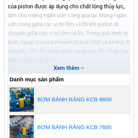
của piston được áp dụng cho chất lỏng thủy lực,
làm cho màng ngăn uốn cong qua lại. Màng ngăn
uốn cong giữa các vị trí lõm và lồi khi piston di
chuyển giữa các vị trí lõm và lồi. Trong quá trình di
lệch, ngoại vi của cơ hoành bị kẹp chặt và không di
chuyển. Tốc độ dòng chảy càng cao, độ võng của
màng ngăn càng lớn.
Xem thêm
Tốc độ dòng chảy có thể được kiểm soát chính
Danh mục sản phẩm
xác bằng cách thay đổi tốc độ động cơ hoặc điều
chỉnh độ dài của hành trình piston (bằng tay hoặc
BƠM BÁNH RĂNG KCB 9600
từ xa), đảm bảo rằng quá trình nhận được chính
xác những gì nó yêu cầu, mà không cần tiêm quá
nhiều hoặc thiếu - tương tự như kim -phân bổ liều
BƠM BÁNH RĂNG KCB 7600
lượng thuốc theo toa.