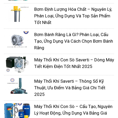
Bơm Định Lượng Hóa Chất – Nguyên Lý,
Chất tạo bông và đông tụ
- được định lượng vào
Phân Loại, Ứng Dụng Và Top Sản Phẩm
các thùng trộn lớn bằng cách sử dụng bơm định
Tốt Nhất
lượng, tại đây các hóa chất mang điện tích dương
liên kết với các ion mang điện tích âm trong các
Bơm Bánh Răng Là Gì? Phân Loại, Cấu
hạt nước. Sự liên kết này làm cho các hạt liên kết
Tạo, Ứng Dụng Và Cách Chọn Bơm Bánh
Răng
lại thành các cụm lớn hơn, lắng xuống đáy bể và
dễ dàng lọc ra hơn.
Máy Thổi Khí Con Sò Saverti – Dòng Máy
Tiết Kiệm Điện Tốt Nhất 2025
Máy Thổi Khí Saverti – Thông Số Kỹ
Thuật, Ưu Điểm Và Bảng Giá Chi Tiết
2025
Máy Thổi Khí Con Sò – Cấu Tạo, Nguyên
Lý Hoạt Động, Ứng Dụng Và Bảng Giá