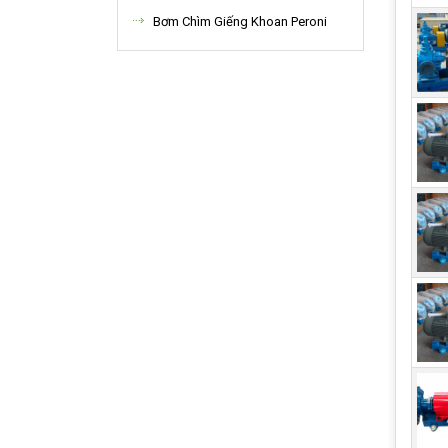
Bơm Chìm Giếng Khoan Peroni
BƠM
Dùng