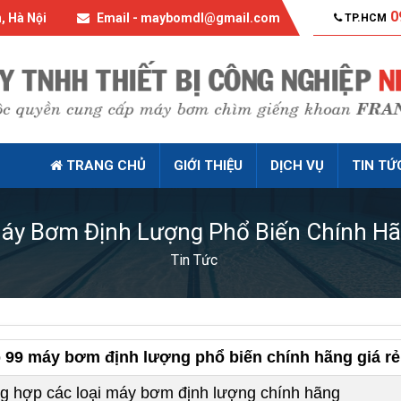
0
, Hà Nội
Email - maybomdl@gmail.com
TP.HCM
TRANG CHỦ
GIỚI THIỆU
DỊCH VỤ
TIN TỨ
áy Bơm Định Lượng Phổ Biến Chính Hã
Tin Tức
 99 máy bơm định lượng phổ biến chính hãng giá rẻ
g hợp các loại máy bơm định lượng chính hãng