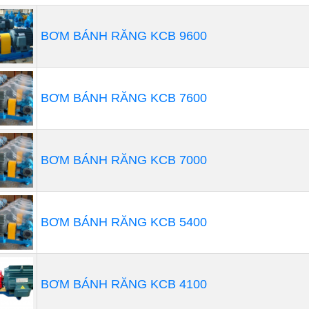
BƠM BÁNH RĂNG KCB 9600
BƠM BÁNH RĂNG KCB 7600
BƠM BÁNH RĂNG KCB 7000
 ĐỊNH LƯỢNG PROMINENT CNPB0704PVT209A010
Thương hiệu: ProMinent
Xuất xứ: ĐỨC
BƠM BÁNH RĂNG KCB 5400
Lưu lượng: 3,9 l/h
Áp xuất max: 7bar
Công suất: 11,1w
BƠM BÁNH RĂNG KCB 4100
 bơm các loại hóa chất với lưu lượng nhỏ, có thể dùng chiế