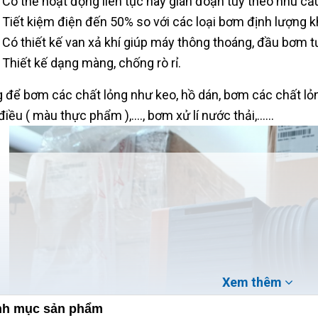
Có thể hoạt động liên tục hay gián đoạn tùy theo nhu c
Tiết kiệm điện đến 50% so với các loại bơm định lượng 
Có thiết kế van xả khí giúp máy thông thoáng, đầu bơm t
Thiết kế dạng màng, chống rò rỉ.
 để bơm các chất lỏng như keo, hồ dán, bơm các chất lỏ
iều ( màu thực phẩm ),...., bơm xử lí nước thải,......
Xem thêm
h mục sản phẩm