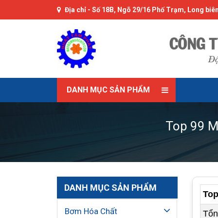
Địa chỉ -
Số 18B, Ngõ 29/16 Phố Trạm, Long biên
DANH MỤC SẢN PHẨM
Top 99 M
DANH MỤC SẢN PHẨM
Top
Bơm Hóa Chất
Tổn