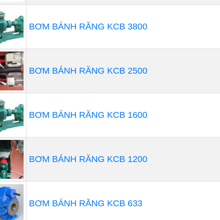
 độc hại, hóa chất có tính ăn mòn cao hoặc dùng bơm chấ
lượng và độ chính xác cao....
BƠM BÁNH RĂNG KCB 3800
BƠM BÁNH RĂNG KCB 2500
BƠM BÁNH RĂNG KCB 1600
BƠM BÁNH RĂNG KCB 1200
BƠM BÁNH RĂNG KCB 633