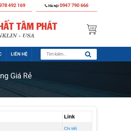
978 492 169
0947 790 666
Hà nội
C
LIÊN HỆ
ng Giá Rẻ
Link
Chi tiết