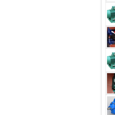
chất
lưu 