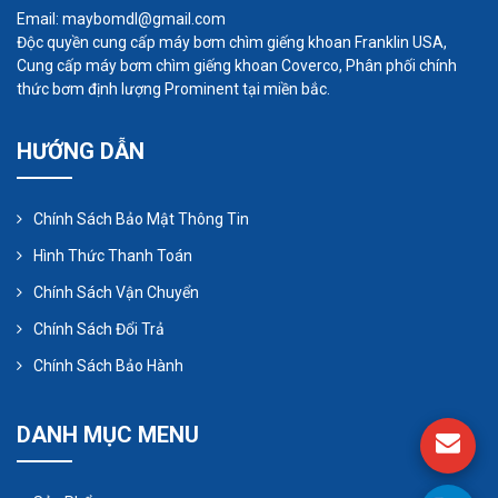
Email: maybomdl@gmail.com
Van một chiều:
Van một chiều là một bộ phận
Độc quyền cung cấp máy bơm chìm giếng khoan Franklin USA,
Cung cấp máy bơm chìm giếng khoan Coverco, Phân phối chính
quan trọng để ngăn chất lỏng chảy ngược lại trong
thức bơm định lượng Prominent tại miền bắc.
quá trình bơm. Chúng đảm bảo rằng dòng chất
lỏng chỉ di chuyển theo hướng mong muốn.
HƯỚNG DẪN
Chính Sách Bảo Mật Thông Tin
Hình Thức Thanh Toán
Chính Sách Vận Chuyển
Chính Sách Đổi Trả
Chính Sách Bảo Hành
DANH MỤC MENU