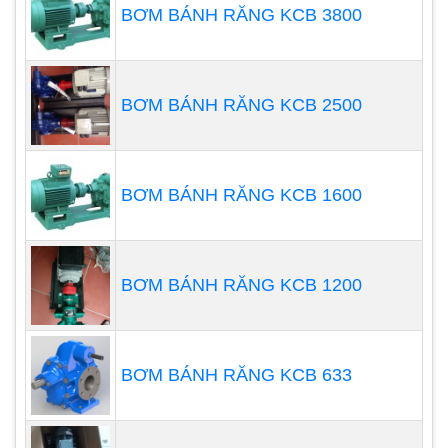
BƠM BÁNH RĂNG KCB 3800
Những ưu điểm này khiến máy bơm định lượng
hóa chất Prominent trở thành một công cụ quan
trọng và được sử dụng rất nhiều trong các ngành
công nghiệp. Xem thêm:
Tổng Hợp Những Thông
BƠM BÁNH RĂNG KCB 2500
Tin Chi Tiết Máy Bơm Định Lượng Prominent
BƠM BÁNH RĂNG KCB 1600
BƠM BÁNH RĂNG KCB 1200
BƠM BÁNH RĂNG KCB 633