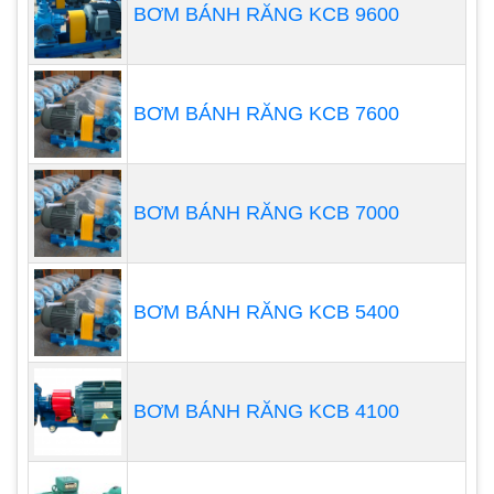
BƠM BÁNH RĂNG KCB 9600
BƠM BÁNH RĂNG KCB 7600
Khả năng điều chỉnh lưu lượng:
Bơm có khả năng
kiểm soát lưu lượng bơm ra theo 3 chế độ phần
trăm: 100%, 50%, và 25%. Điều này giúp tùy chỉnh
BƠM BÁNH RĂNG KCB 7000
quá trình định lượng theo nhu cầu cụ thể của ứng
dụng.
BƠM BÁNH RĂNG KCB 5400
Điều chỉnh độ dài hành trình bơm:
Bạn có thể
điều chỉnh độ dài hành trình bơm từ 0% đến 100%
bằng cách thủ công. Điều này cho phép bạn tuỳ
BƠM BÁNH RĂNG KCB 4100
chỉnh quá trình định lượng để phù hợp với yêu cầu
cụ thể của ứng dụng.