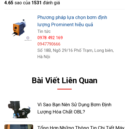
4.6
5
sao của
1531
đánh giá
Trục bơm:
Trục bơm là một phần quan trọng trong
cấu trúc của bơm. Trục bơm thường được làm từ
Phương pháp lựa chọn bơm định
vật liệu chịu lực tốt như inox hoặc thép để đảm
lượng Prominent hiệu quả
bảo tính cứng và độ bền.
Tin tức
0978 492 169
0947790666
Số 18B, Ngõ 29/16 Phố Trạm, Long biên,
Hà Nội
Bài Viết Liên Quan
Vì Sao Bạn Nên Sử Dụng Bơm Định
Lượng Hóa Chất OBL?
Tổng Hợp Những Thông Tin Chi Tiết Máy