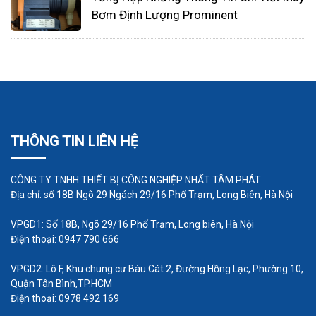
Bơm Định Lượng Prominent
Cánh bơm:
Cánh bơm là bộ phận tạo ra áp lực và
chuyển đổi năng lượng động cơ thành năng lượng
dòng chảy. Chúng thường được làm từ vật liệu
chống ăn mòn và mài mòn như nhựa PTFE hoặc
kim loại chống ăn mòn để đảm bảo tuổi thọ và
THÔNG TIN LIÊN HỆ
hiệu suất của bơm trong quá trình bơm các hóa
chất ăn mòn.
CÔNG TY TNHH THIẾT BỊ CÔNG NGHIỆP NHẤT TÂM PHÁT
Địa chỉ: số 18B Ngõ 29 Ngách 29/16 Phố Trạm, Long Biên, Hà Nội
Động cơ:
Bơm định lượng Prominent có thể được
VPGD1: Số 18B, Ngõ 29/16 Phố Trạm, Long biên, Hà Nội
trang bị động cơ điện hoặc động cơ xăng/dầu, tùy
Điện thoại: 0947 790 666
thuộc vào ứng dụng cụ thể. Động cơ là nguồn
VPGD2: Lô F, Khu chung cư Bàu Cát 2, Đường Hồng Lạc, Phường 10,
năng lượng để thực hiện quá trình bơm và đảm
Quận Tân Bình,TP.HCM
Điện thoại: 0978 492 169
bảo hiệu suất của bơm.