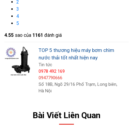
2
người sử dụng.
3
4
5
4.5
5
sao của
1161
đánh giá
TOP 5 thương hiệu máy bơm chìm
nước thải tốt nhất hiện nay
Tin tức
0978 492 169
0947790666
Số 18B, Ngõ 29/16 Phố Trạm, Long biên,
Hà Nội
Bài Viết Liên Quan