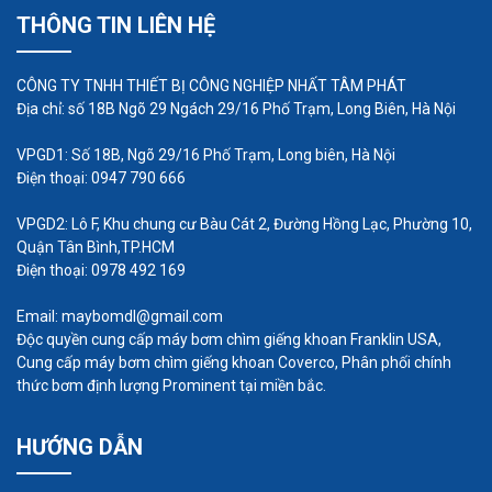
THÔNG TIN LIÊN HỆ
đặc tính của nước thải.
Lắp đặt máy bơm đúng cách, tránh để máy
CÔNG TY TNHH THIẾT BỊ CÔNG NGHIỆP NHẤT TÂM PHÁT
bơm tiếp xúc trực tiếp với các chất ăn mòn.
Địa chỉ: số 18B Ngõ 29 Ngách 29/16 Phố Trạm, Long Biên, Hà Nội
Thường xuyên kiểm tra, bảo dưỡng máy bơm
để phát hiện và khắc phục kịp thời các hư
VPGD1: Số 18B, Ngõ 29/16 Phố Trạm, Long biên, Hà Nội
Điện thoại: 0947 790 666
hỏng.
Dưới đây là một số biện pháp cụ thể để bảo
VPGD2: Lô F, Khu chung cư Bàu Cát 2, Đường Hồng Lạc, Phường 10,
Quận Tân Bình,TP.HCM
vệ máy bơm chìm nước thải khỏi bị ăn mòn:
Điện thoại: 0978 492 169
Sử dụng máy bơm có chất liệu chống ăn mòn
như inox, nhựa tổng hợp,...
Email: maybomdl@gmail.com
Độc quyền cung cấp máy bơm chìm giếng khoan Franklin USA,
Lắp đặt lưới lọc rác trước ống hút máy bơm
Cung cấp máy bơm chìm giếng khoan Coverco, Phân phối chính
để ngăn chặn rác thải xâm nhập vào máy
thức bơm định lượng Prominent tại miền bắc.
bơm.
Định kỳ vệ sinh máy bơm để loại bỏ các cặn
HƯỚNG DẪN
bẩn, tạp chất bám trên bề mặt máy bơm.