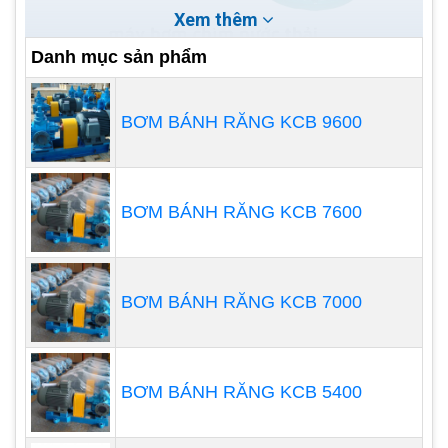
Xem thêm
Danh mục sản phẩm
CNP
CNP là một thương hiệu máy bơm nổi tiếng của
BƠM BÁNH RĂNG KCB 9600
Trung Quốc, với chất lượng được đánh giá cao.
Máy bơm chìm nước thải của CNP được sản xuất
trên dây chuyền công nghệ hiện đại, đáp ứng
BƠM BÁNH RĂNG KCB 7600
được nhu cầu đa dạng của người sử dụng.
BƠM BÁNH RĂNG KCB 7000
BƠM BÁNH RĂNG KCB 5400