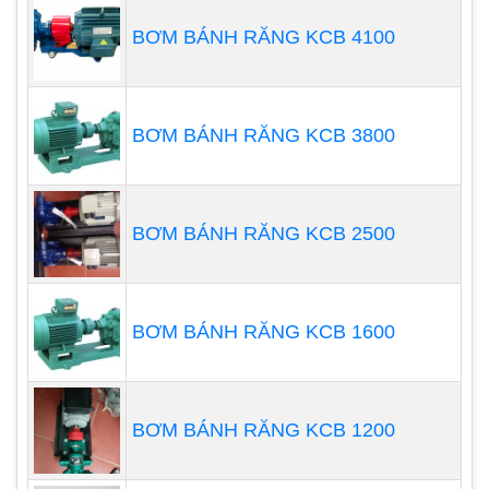
BƠM BÁNH RĂNG KCB 4100
BƠM BÁNH RĂNG KCB 3800
Tsurumi
BƠM BÁNH RĂNG KCB 2500
Tsurumi là một thương hiệu máy bơm nổi tiếng
của Nhật Bản, với lịch sử hơn 100 năm. Các sản
phẩm máy bơm chìm nước thải của Tsurumi được
BƠM BÁNH RĂNG KCB 1600
đánh giá cao về chất lượng, độ bền và hiệu quả.
BƠM BÁNH RĂNG KCB 1200