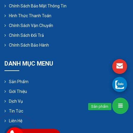
Sử dụng hóa chất chống ăn mòn cho máy
Chính Sách Bảo Mật Thông Tin
bơm.
Hình Thức Thanh Toán
Việc bảo vệ máy bơm chìm nước thải khỏi bị
Chính Sách Vận Chuyển
ăn mòn là rất cần thiết để đảm bảo máy bơm
Chính Sách Đổi Trả
hoạt động hiệu quả và bền bỉ.
Chính Sách Bảo Hành
DANH MỤC MENU
Sản Phẩm
Giới Thiệu
Dịch Vụ
Sản phẩm
Tin Tức
Liên Hệ