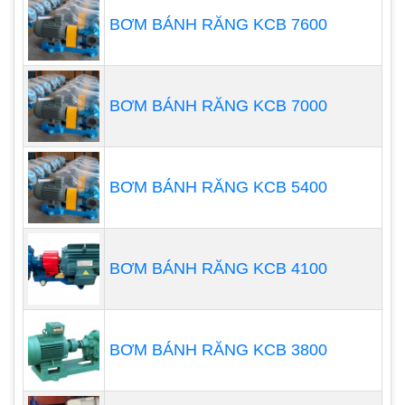
xác cao, đảm bảo chất lượng sản phẩm. Điều
BƠM BÁNH RĂNG KCB 7600
này rất quan trọng trong các ứng dụng sản
xuất dược phẩm, thực phẩm,..
Cấu tạo của bơm định lượng
BƠM BÁNH RĂNG KCB 7000
BƠM BÁNH RĂNG KCB 5400
BƠM BÁNH RĂNG KCB 4100
BƠM BÁNH RĂNG KCB 3800
Cấu tạo của bơm định lượng phụ thuộc vào loại