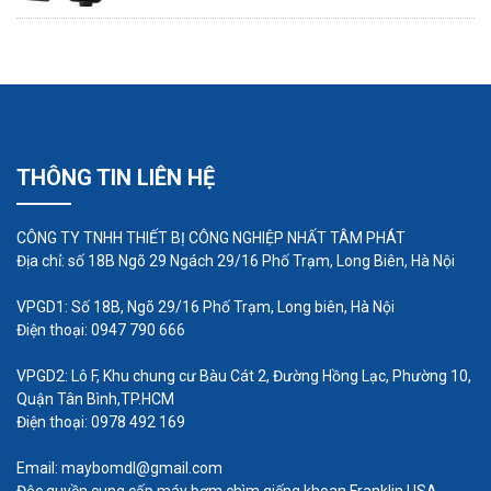
áp lực đầu ra của bơm.
Lắp đặt các thiết bị an toàn
Các thiết bị an toàn cần lắp đặt cho bơm định
lượng bao gồm:
Van chống chạy khô: Ngăn chặn bơm hoạt
THÔNG TIN LIÊN HỆ
động khi không có chất lỏng trong ống hút.
Cầu chì: Bảo vệ bơm khỏi các sự cố về điện.
CÔNG TY TNHH THIẾT BỊ CÔNG NGHIỆP NHẤT TÂM PHÁT
Van tràn: Ngăn chặn chất lỏng tràn ra ngoài
Địa chỉ: số 18B Ngõ 29 Ngách 29/16 Phố Trạm, Long Biên, Hà Nội
khi bơm hoạt động quá tải.
VPGD1: Số 18B, Ngõ 29/16 Phố Trạm, Long biên, Hà Nội
Kiểm tra, vận hành bơm : Trước khi vận hành
Điện thoại: 0947 790 666
bơm, cần kiểm tra kỹ các kết nối của bơm để
VPGD2: Lô F, Khu chung cư Bàu Cát 2, Đường Hồng Lạc, Phường 10,
đảm bảo không có rò rỉ. Sau đó, bật nguồn
Quận Tân Bình,TP.HCM
điện và cho bơm hoạt động.
Điện thoại: 0978 492 169
Email: maybomdl@gmail.com
Ngoài những cách sau đây, bạn có thể tham khảo