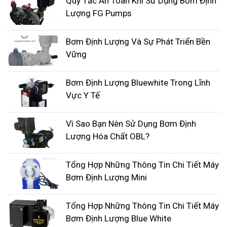
Quy Tắc An Toàn Khi Sử Dụng Bơm Định
Độ dài ống hút không quá dài, tránh gây hao
Lượng FG Pumps
tổn năng lượng bơm.
Ống hút cần được lắp đặt sao cho đầu hút
Bơm Định Lượng Và Sự Phát Triển Bền
của bơm được đặt chìm trong chất lỏng cần
Vững
bơm.
Bơm Định Lượng Bluewhite Trong Lĩnh
Lắp đặt bộ lọc đầu hút
Vực Y Tế
Bộ lọc đầu hút giúp ngăn chặn các tạp chất, rác
thải xâm nhập vào bơm, gây tắc nghẽn, hư hỏng
Vì Sao Bạn Nên Sử Dụng Bơm Định
bơm.
Lượng Hóa Chất OBL?
Lắp đặt đường ống đẩy
Đường ống đẩy cần đảm bảo các yêu cầu
Tổng Hợp Những Thông Tin Chi Tiết Máy
Bơm Định Lượng Mini
sau:
Đường kính ống đẩy phù hợp với lưu lượng
Tổng Hợp Những Thông Tin Chi Tiết Máy
bơm.
Bơm Định Lượng Blue White
Độ dài ống đẩy không quá dài, tránh gây mất