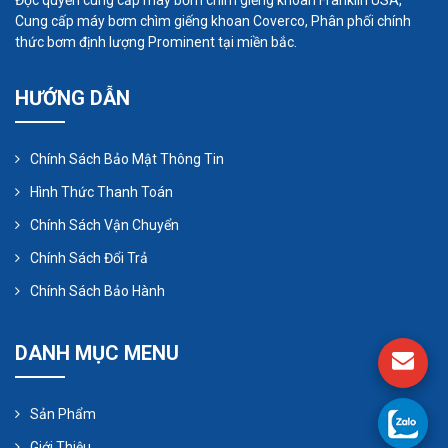
Độc quyền cung cấp máy bơm chìm giếng khoan Franklin USA,
thêm
Hướng dẫn cách sử dụng bơm định lượng
Cung cấp máy bơm chìm giếng khoan Coverco, Phân phối chính
đúng cách
thức bơm định lượng Prominent tại miền bắc.
Cách vệ sinh bơm định lượng
HƯỚNG DẪN
Chính Sách Bảo Mật Thông Tin
Hình Thức Thanh Toán
Chính Sách Vận Chuyển
Chính Sách Đổi Trả
Chính Sách Bảo Hành
DANH MỤC MENU
Sản Phẩm
Vệ sinh bơm định lượng thường xuyên là một việc
Giới Thiệu