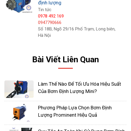
định lượng
Tin tức
0978 492 169
0947790666
Cách lắp đặt bơm định lượng phụ thuộc vào loại
Số 18B, Ngõ 29/16 Phố Trạm, Long biên,
bơm và chất lỏng cần bơm. Tuy nhiên, về cơ bản,
Hà Nội
các bước lắp đặt bơm định lượng bao gồm:
Chọn vị trí lắp đặt
Bài Viết Liên Quan
Thông thoáng, không gây cản trở cho việc
vận hành và bảo dưỡng bơm.
Tránh ánh nắng trực tiếp của mặt trời, mưa
Làm Thế Nào Để Tối Ưu Hóa Hiệu Suất
gió, bụi bẩn.
Của Bơm Định Lượng Mini?
Có nguồn điện ổn định.
Lắp đặt đường ống hút
Phương Pháp Lựa Chọn Bơm Định
Lượng Prominent Hiệu Quả
Đường kính ống hút phù hợp với lưu lượng
bơm.